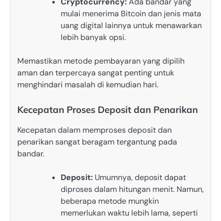
Cryptocurrency:
Ada bandar yang
mulai menerima Bitcoin dan jenis mata
uang digital lainnya untuk menawarkan
lebih banyak opsi.
Memastikan metode pembayaran yang dipilih
aman dan terpercaya sangat penting untuk
menghindari masalah di kemudian hari.
Kecepatan Proses Deposit dan Penarikan
Kecepatan dalam memproses deposit dan
penarikan sangat beragam tergantung pada
bandar.
Deposit:
Umumnya, deposit dapat
diproses dalam hitungan menit. Namun,
beberapa metode mungkin
memerlukan waktu lebih lama, seperti