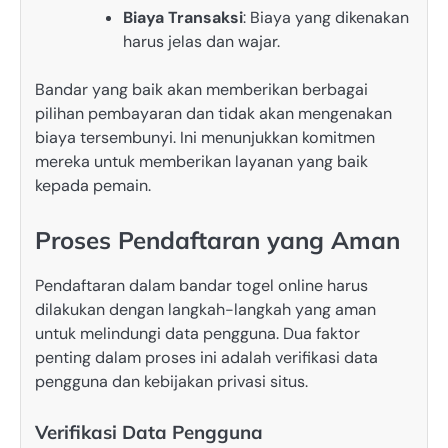
Biaya Transaksi
: Biaya yang dikenakan
harus jelas dan wajar.
Bandar yang baik akan memberikan berbagai
pilihan pembayaran dan tidak akan mengenakan
biaya tersembunyi. Ini menunjukkan komitmen
mereka untuk memberikan layanan yang baik
kepada pemain.
Proses Pendaftaran yang Aman
Pendaftaran dalam bandar togel online harus
dilakukan dengan langkah-langkah yang aman
untuk melindungi data pengguna. Dua faktor
penting dalam proses ini adalah verifikasi data
pengguna dan kebijakan privasi situs.
Verifikasi Data Pengguna