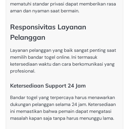
mematuhi standar privasi dapat memberikan rasa
aman dan nyaman saat bermain.
Responsivitas Layanan
Pelanggan
Layanan pelanggan yang baik sangat penting saat
memilih bandar togel online. Ini termasuk
ketersediaan waktu dan cara berkomunikasi yang
profesional.
Ketersediaan Support 24 Jam
Bandar togel yang terpercaya harus menawarkan
dukungan pelanggan selama 24 jam. Ketersediaan
ini memastikan bahwa pemain dapat mengatasi
masalah kapan saja tanpa harus menunggu lama.