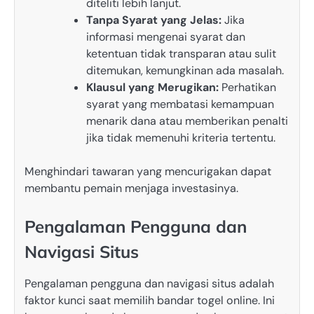
diteliti lebih lanjut.
Tanpa Syarat yang Jelas:
Jika
informasi mengenai syarat dan
ketentuan tidak transparan atau sulit
ditemukan, kemungkinan ada masalah.
Klausul yang Merugikan:
Perhatikan
syarat yang membatasi kemampuan
menarik dana atau memberikan penalti
jika tidak memenuhi kriteria tertentu.
Menghindari tawaran yang mencurigakan dapat
membantu pemain menjaga investasinya.
Pengalaman Pengguna dan
Navigasi Situs
Pengalaman pengguna dan navigasi situs adalah
faktor kunci saat memilih bandar togel online. Ini