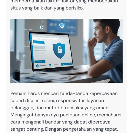
memperhatikan faktor-faktor yang membedakan
situs yang baik dan yang berisiko.
Pemain harus mencari tanda-tanda kepercayaan
seperti lisensi resmi, responsivitas layanan
pelanggan, dan metode transaksi yang aman.
Mengingat banyaknya penipuan online, memahami
cara mengenali bandar yang dapat dipercaya
sangat penting. Dengan pengetahuan yang tepat,