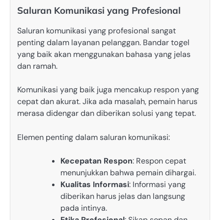
Saluran Komunikasi yang Profesional
Saluran komunikasi yang profesional sangat
penting dalam layanan pelanggan. Bandar togel
yang baik akan menggunakan bahasa yang jelas
dan ramah.
Komunikasi yang baik juga mencakup respon yang
cepat dan akurat. Jika ada masalah, pemain harus
merasa didengar dan diberikan solusi yang tepat.
Elemen penting dalam saluran komunikasi:
Kecepatan Respon
: Respon cepat
menunjukkan bahwa pemain dihargai.
Kualitas Informasi
: Informasi yang
diberikan harus jelas dan langsung
pada intinya.
Etika Profesional
: Sikap sopan dan