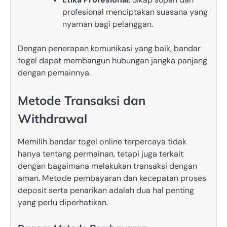
profesional menciptakan suasana yang
nyaman bagi pelanggan.
Dengan penerapan komunikasi yang baik, bandar
togel dapat membangun hubungan jangka panjang
dengan pemainnya.
Metode Transaksi dan
Withdrawal
Memilih bandar togel online terpercaya tidak
hanya tentang permainan, tetapi juga terkait
dengan bagaimana melakukan transaksi dengan
aman. Metode pembayaran dan kecepatan proses
deposit serta penarikan adalah dua hal penting
yang perlu diperhatikan.