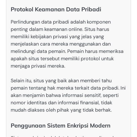
Protokol Keamanan Data Pribadi
Perlindungan data pribadi adalah komponen
penting dalam keamanan online. Situs harus
memiliki kebijakan privasi yang jelas yang
menjelaskan cara mereka menggunakan dan
melindungi data pemain. Pemain harus memeriksa
apakah situs tersebut memiliki protokol untuk
menjaga privasi mereka.
Selain itu, situs yang baik akan memberi tahu
pemain tentang hak mereka terkait data pribadi. Ini
akan menjamin bahwa informasi sensitif, seperti
nomor identitas dan informasi finansial, tidak
mudah diakses oleh pihak yang tidak berhak.
Penggunaan Sistem Enkripsi Modern