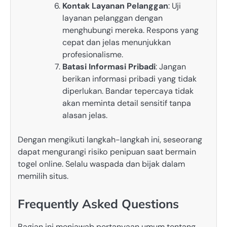
Kontak Layanan Pelanggan
: Uji
layanan pelanggan dengan
menghubungi mereka. Respons yang
cepat dan jelas menunjukkan
profesionalisme.
Batasi Informasi Pribadi
: Jangan
berikan informasi pribadi yang tidak
diperlukan. Bandar tepercaya tidak
akan meminta detail sensitif tanpa
alasan jelas.
Dengan mengikuti langkah-langkah ini, seseorang
dapat mengurangi risiko penipuan saat bermain
togel online. Selalu waspada dan bijak dalam
memilih situs.
Frequently Asked Questions
Bagian ini menjawab pertanyaan umum tentang