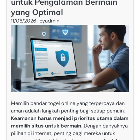
untuk Pengalaman Bermain
yang Optimal
11/06/2026
by
admin
Memilih bandar togel online yang terpercaya dan
aman adalah langkah penting bagi setiap pemain.
Keamanan harus menjadi prioritas utama dalam
memilih situs untuk bermain.
Dengan banyaknya
pilihan di internet, penting bagi mereka untuk