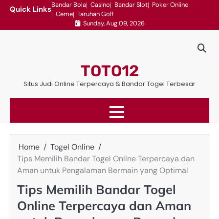
Skip
Bandar Bola
Casino
Bandar Slot
Poker Online
Quick Links
Ceme
Taruhan Golf
to
Sunday, Aug 09, 2026
content
TOTO12
Situs Judi Online Terpercaya & Bandar Togel Terbesar
Home
Togel Online
Tips Memilih Bandar Togel Online Terpercaya dan
Aman untuk Pengalaman Bermain yang Optimal
Tips Memilih Bandar Togel
Online Terpercaya dan Aman