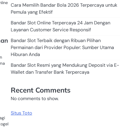
nline
Cara Memilih Bandar Bola 2026 Terpercaya untuk
Pemula yang Efektif
Bandar Slot Online Terpercaya 24 Jam Dengan
Layanan Customer Service Responsif
man
Bandar Slot Terbaik dengan Ribuan Pilihan
Permainan dari Provider Populer: Sumber Utama
Hiburan Anda
an
ama
Bandar Slot Resmi yang Mendukung Deposit via E-
Wallet dan Transfer Bank Terpercaya
Recent Comments
No comments to show.
Situs Toto
agi
togel