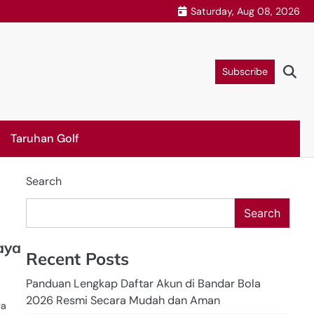
Saturday, Aug 08, 2026
Subscribe
Taruhan Golf
Search
Search
aya
Recent Posts
Panduan Lengkap Daftar Akun di Bandar Bola
2026 Resmi Secara Mudah dan Aman
ya