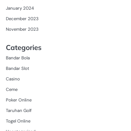
January 2024
December 2023
November 2023
Categories
Bandar Bola
Bandar Slot
Casino
Ceme
Poker Online
Taruhan Golf
Togel Online