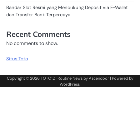
Bandar Slot Resmi yang Mendukung Deposit via E-Wallet
dan Transfer Bank Terpercaya
Recent Comments
No comments to show.
Situs Toto
Copyright © 2026
TOTO12
| Routine News by
Ascendoor
| Powered by
WordPress
.