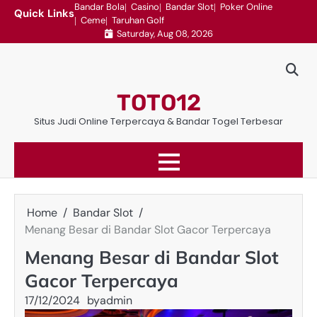
Skip
Bandar Bola
Casino
Bandar Slot
Poker Online
Quick Links
Ceme
Taruhan Golf
to
Saturday, Aug 08, 2026
content
TOTO12
Situs Judi Online Terpercaya & Bandar Togel Terbesar
Home
Bandar Slot
Menang Besar di Bandar Slot Gacor Terpercaya
Menang Besar di Bandar Slot
Gacor Terpercaya
17/12/2024
by
admin