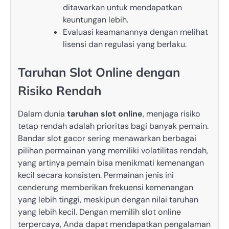
ditawarkan untuk mendapatkan
keuntungan lebih.
Evaluasi keamanannya dengan melihat
lisensi dan regulasi yang berlaku.
Taruhan Slot Online dengan
Risiko Rendah
Dalam dunia
taruhan slot online
, menjaga risiko
tetap rendah adalah prioritas bagi banyak pemain.
Bandar slot gacor sering menawarkan berbagai
pilihan permainan yang memiliki volatilitas rendah,
yang artinya pemain bisa menikmati kemenangan
kecil secara konsisten. Permainan jenis ini
cenderung memberikan frekuensi kemenangan
yang lebih tinggi, meskipun dengan nilai taruhan
yang lebih kecil. Dengan memilih slot online
terpercaya, Anda dapat mendapatkan pengalaman