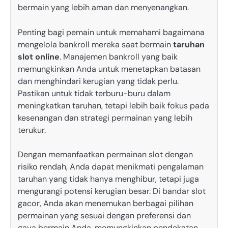
bermain yang lebih aman dan menyenangkan.
Penting bagi pemain untuk memahami bagaimana
mengelola bankroll mereka saat bermain
taruhan
slot online
. Manajemen bankroll yang baik
memungkinkan Anda untuk menetapkan batasan
dan menghindari kerugian yang tidak perlu.
Pastikan untuk tidak terburu-buru dalam
meningkatkan taruhan, tetapi lebih baik fokus pada
kesenangan dan strategi permainan yang lebih
terukur.
Dengan memanfaatkan permainan slot dengan
risiko rendah, Anda dapat menikmati pengalaman
taruhan yang tidak hanya menghibur, tetapi juga
mengurangi potensi kerugian besar. Di bandar slot
gacor, Anda akan menemukan berbagai pilihan
permainan yang sesuai dengan preferensi dan
gaya bermain Anda, memungkinkan pendekatan