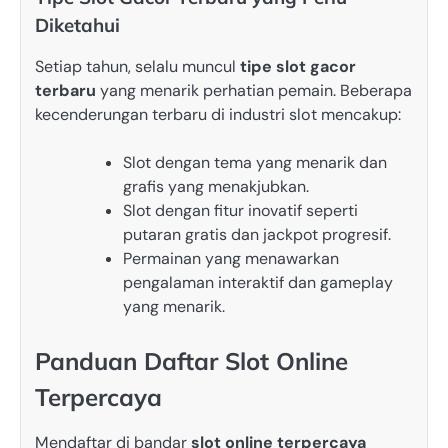
Diketahui
Setiap tahun, selalu muncul
tipe slot gacor
terbaru
yang menarik perhatian pemain. Beberapa
kecenderungan terbaru di industri slot mencakup:
Slot dengan tema yang menarik dan
grafis yang menakjubkan.
Slot dengan fitur inovatif seperti
putaran gratis dan jackpot progresif.
Permainan yang menawarkan
pengalaman interaktif dan gameplay
yang menarik.
Panduan Daftar Slot Online
Terpercaya
Mendaftar di bandar
slot online terpercaya