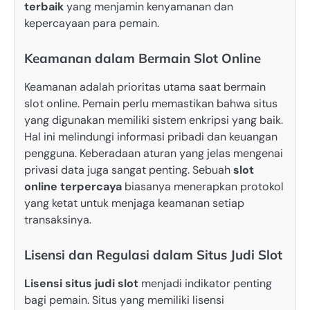
terbaik
yang menjamin kenyamanan dan
kepercayaan para pemain.
Keamanan dalam Bermain Slot Online
Keamanan adalah prioritas utama saat bermain
slot online. Pemain perlu memastikan bahwa situs
yang digunakan memiliki sistem enkripsi yang baik.
Hal ini melindungi informasi pribadi dan keuangan
pengguna. Keberadaan aturan yang jelas mengenai
privasi data juga sangat penting. Sebuah
slot
online terpercaya
biasanya menerapkan protokol
yang ketat untuk menjaga keamanan setiap
transaksinya.
Lisensi dan Regulasi dalam Situs Judi Slot
Lisensi situs judi slot
menjadi indikator penting
bagi pemain. Situs yang memiliki lisensi