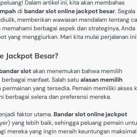
peluang! Dalam artikel ini, kita akan membahas
limpah
di
bandar slot online jackpot besar
. Segala
diulik, memberikan wawasan mendalam tentang ca
an memahami berbagai aspek dan strateginya, Anda
ot yang menggiurkan. Mari kita mulai perjalanan ini
e Jackpot Besar?
bandar slot
akan menemukan bahwa memilih
berbagai manfaat. Salah satu
alasan memilih
n permainan yang tersedia. Pemain memiliki akses 
 berbagai selera dan preferensi mereka.
enjadi faktor utama.
Bandar slot online jackpot
er) yang lebih baik, sehingga peluang pemain unt
 bagi mereka yang ingin meraih keuntungan maksimal