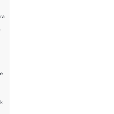
ra
!
ke
uk