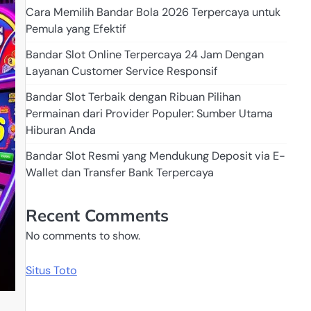
Cara Memilih Bandar Bola 2026 Terpercaya untuk
Pemula yang Efektif
Bandar Slot Online Terpercaya 24 Jam Dengan
Layanan Customer Service Responsif
Bandar Slot Terbaik dengan Ribuan Pilihan
Permainan dari Provider Populer: Sumber Utama
Hiburan Anda
Bandar Slot Resmi yang Mendukung Deposit via E-
Wallet dan Transfer Bank Terpercaya
Recent Comments
No comments to show.
Situs Toto