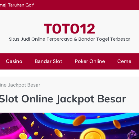
me
Taruhan Golf
TOTO12
Situs Judi Online Terpercaya & Bandar Togel Terbesar
Casino
Bandar Slot
Poker Online
Ceme
ine Jackpot Besar
lot Online Jackpot Besar