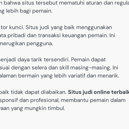
an bahwa situs tersebut mematuhi aturan dan regul
g lebih bagi pemain.
tor kunci. Situs judi yang baik menggunakan
ta pribadi dan transaksi keuangan pemain. Ini
 merugikan pengguna.
enjadi daya tarik tersendiri. Pemain dapat
ai dengan selera dan skill masing-masing. Ini
man bermain yang lebih variatif dan menarik.
aik tidak dapat diabaikan.
Situs judi online terbai
esponsif dan profesional, membantu pemain dalam
aan yang mungkin timbul.