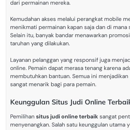
dari permainan mereka.
Kemudahan akses melalui perangkat mobile m
menikmati permainan kapan saja dan di mana 
Selain itu, banyak bandar menawarkan promos
taruhan yang dilakukan.
Layanan pelanggan yang responsif juga menjad
online. Pemain dapat merasa tenang karena ad
membutuhkan bantuan. Semua ini menjadikan
sangat menarik bagi para pemain.
Keunggulan Situs Judi Online Terbai
Pemilihan
situs judi online terbaik
sangat pent
menyenangkan. Salah satu keunggulan utama y