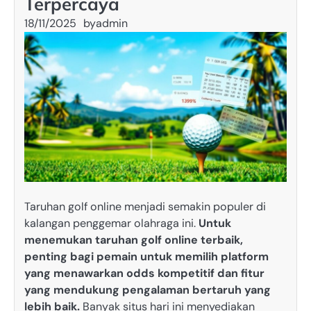
Terpercaya
18/11/2025
by
admin
Taruhan golf online menjadi semakin populer di
kalangan penggemar olahraga ini.
Untuk
menemukan taruhan golf online terbaik,
penting bagi pemain untuk memilih platform
yang menawarkan odds kompetitif dan fitur
yang mendukung pengalaman bertaruh yang
lebih baik.
Banyak situs hari ini menyediakan