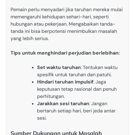
Pemain perlu menyadari jika taruhan mereka mulai
memengaruhi kehidupan sehari-hari, seperti
hubungan atau pekerjaan. Mengabaikan tanda-
tanda ini bisa berpotensi menimbulkan masalah
yang lebih serius.
Tips untuk menghindari perjudian berlebihan:
Set waktu taruhan
: Tentukan waktu
spesifik untuk taruhan dan patuhi.
Hindari taruhan impulsif
: Jaga
keputusan tetap rasional dan penuh
perhitungan.
Jarakkan sesi taruhan
: Jangan
bertaruh setiap hari, beri jeda antar
sesi.
Sumber Dukungan untuk Masalah