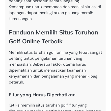
penting saat bertaruh secara langsung.
Kemampuan untuk membaca dan menilai situasi di
lapangan dapat meningkatkan peluang meraih
kemenangan.
Panduan Memilih Situs Taruhan
Golf Online Terbaik
Memilih situs taruhan golf online yang tepat sangat
penting untuk pengalaman taruhan yang
memuaskan. Beberapa faktor utama harus
diperhatikan untuk memastikan keamanan,
kenyamanan, dan pengalaman yang menarik bagi
petaruh.
Fitur yang Harus Diperhatikan
Ketika memilih situs taruhan golf, fitur yang