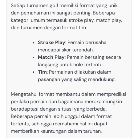
Setiap turnamen golf memiliki format yang unik,
dan pemahaman ini sangat penting. Beberapa
kategori umum termasuk stroke play, match play,
dan turnamen dengan format tim.
Stroke Play
: Pemain berusaha
mencapai skor terendah.
Match Play
: Pemain bersaing secara
langsung untuk hole tertentu.
Tim
: Permainan dilakukan dalam
pasangan yang saling mendukung.
Mengetahui format membantu dalam memprediksi
perilaku pemain dan bagaimana mereka mungkin
beradaptasi dengan situasi yang berbeda.
Beberapa pemain lebih unggul dalam format
tertentu, sehingga memahami hal ini dapat
memberikan keuntungan dalam taruhan.