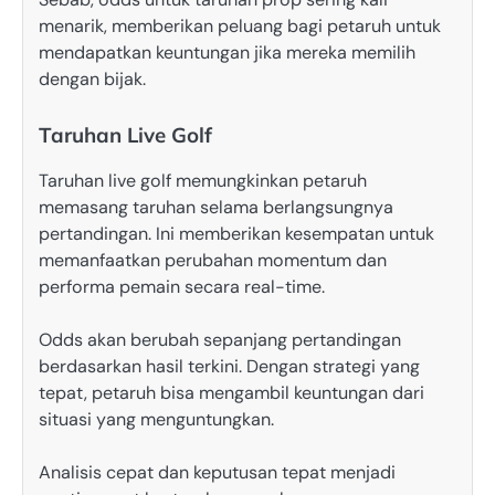
menarik, memberikan peluang bagi petaruh untuk
mendapatkan keuntungan jika mereka memilih
dengan bijak.
Taruhan Live Golf
Taruhan live golf memungkinkan petaruh
memasang taruhan selama berlangsungnya
pertandingan. Ini memberikan kesempatan untuk
memanfaatkan perubahan momentum dan
performa pemain secara real-time.
Odds akan berubah sepanjang pertandingan
berdasarkan hasil terkini. Dengan strategi yang
tepat, petaruh bisa mengambil keuntungan dari
situasi yang menguntungkan.
Analisis cepat dan keputusan tepat menjadi