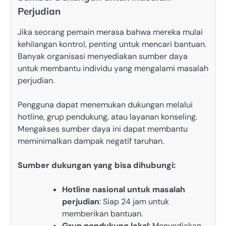
Perjudian
Jika seorang pemain merasa bahwa mereka mulai
kehilangan kontrol, penting untuk mencari bantuan.
Banyak organisasi menyediakan sumber daya
untuk membantu individu yang mengalami masalah
perjudian.
Pengguna dapat menemukan dukungan melalui
hotline, grup pendukung, atau layanan konseling.
Mengakses sumber daya ini dapat membantu
meminimalkan dampak negatif taruhan.
Sumber dukungan yang bisa dihubungi:
Hotline nasional untuk masalah
perjudian
: Siap 24 jam untuk
memberikan bantuan.
Grup pendukung lokal
: Menyediakan