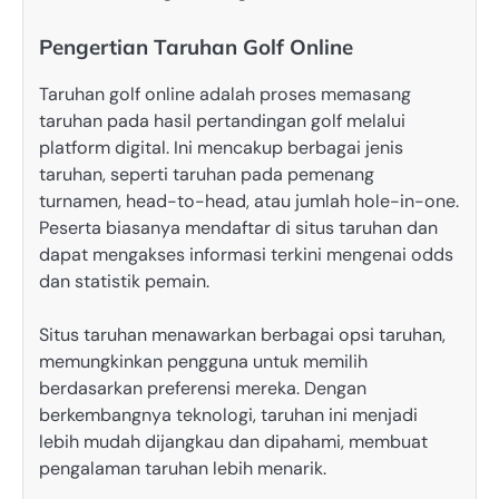
Pengertian Taruhan Golf Online
Taruhan golf online adalah proses memasang
taruhan pada hasil pertandingan golf melalui
platform digital. Ini mencakup berbagai jenis
taruhan, seperti taruhan pada pemenang
turnamen, head-to-head, atau jumlah hole-in-one.
Peserta biasanya mendaftar di situs taruhan dan
dapat mengakses informasi terkini mengenai odds
dan statistik pemain.
Situs taruhan menawarkan berbagai opsi taruhan,
memungkinkan pengguna untuk memilih
berdasarkan preferensi mereka. Dengan
berkembangnya teknologi, taruhan ini menjadi
lebih mudah dijangkau dan dipahami, membuat
pengalaman taruhan lebih menarik.