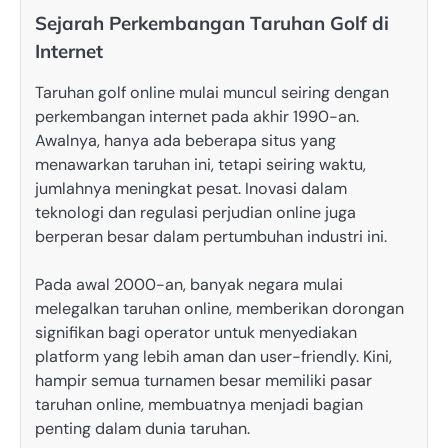
Sejarah Perkembangan Taruhan Golf di
Internet
Taruhan golf online mulai muncul seiring dengan
perkembangan internet pada akhir 1990-an.
Awalnya, hanya ada beberapa situs yang
menawarkan taruhan ini, tetapi seiring waktu,
jumlahnya meningkat pesat. Inovasi dalam
teknologi dan regulasi perjudian online juga
berperan besar dalam pertumbuhan industri ini.
Pada awal 2000-an, banyak negara mulai
melegalkan taruhan online, memberikan dorongan
signifikan bagi operator untuk menyediakan
platform yang lebih aman dan user-friendly. Kini,
hampir semua turnamen besar memiliki pasar
taruhan online, membuatnya menjadi bagian
penting dalam dunia taruhan.