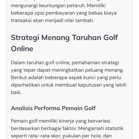
mengurangi keuntungan petaruh. Memiliki
beberapa opsi pembayaran yang bebas biaya
transaksi akan menjadi nilai tambah.
Strategi Menang Taruhan Golf
Online
Dalam taruhan golf online, pemahaman strategi
yang tepat dapat meningkatkan peluang menang.
Berikut adalah beberapa aspek kunci yang perlu
diperhatikan untuk membuat keputusan yang lebih
baik.
Analisis Performa Pemain Golf
Pemain golf memiliki kinerja yang bervariasi
berdasarkan berbagai faktor. Mengamati statistik
seperti rata-rata skor, pukulan per hole, dan