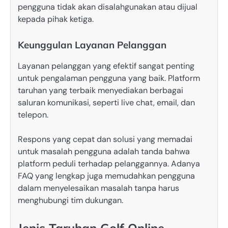
pengguna tidak akan disalahgunakan atau dijual
kepada pihak ketiga.
Keunggulan Layanan Pelanggan
Layanan pelanggan yang efektif sangat penting
untuk pengalaman pengguna yang baik. Platform
taruhan yang terbaik menyediakan berbagai
saluran komunikasi, seperti live chat, email, dan
telepon.
Respons yang cepat dan solusi yang memadai
untuk masalah pengguna adalah tanda bahwa
platform peduli terhadap pelanggannya. Adanya
FAQ yang lengkap juga memudahkan pengguna
dalam menyelesaikan masalah tanpa harus
menghubungi tim dukungan.