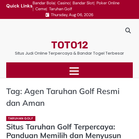
Skip
Bandar Bola
Casino
Bandar Slot
Poker Online
Quick Links
Ceme
Taruhan Golf
to
Thursday, Aug 06, 2026
content
TOTO12
Situs Judi Online Terpercaya & Bandar Togel Terbesar
Tag:
Agen Taruhan Golf Resmi
dan Aman
TARUHAN GOLF
Situs Taruhan Golf Terpercaya:
Panduan Memilih dan Menyusun