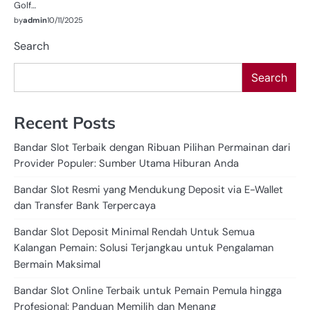
Golf…
by
admin
10/11/2025
Search
Search
Recent Posts
Bandar Slot Terbaik dengan Ribuan Pilihan Permainan dari
Provider Populer: Sumber Utama Hiburan Anda
Bandar Slot Resmi yang Mendukung Deposit via E-Wallet
dan Transfer Bank Terpercaya
Bandar Slot Deposit Minimal Rendah Untuk Semua
Kalangan Pemain: Solusi Terjangkau untuk Pengalaman
Bermain Maksimal
Bandar Slot Online Terbaik untuk Pemain Pemula hingga
Profesional: Panduan Memilih dan Menang