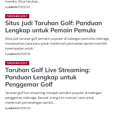
mereka. Situs taruhan…
by
admin
17/11/2025
TARUHAN GOLF
Situs Judi Taruhan Golf: Panduan
Lengkap untuk Pemain Pemula
Situs judi taruhan golf semakin populer di kalangan pencinta olahraga,
menawarkan cara baru untuk menikmati permainan sambil memiliki
kesempatan untuk…
by
admin
16/11/2025
TARUHAN GOLF
Taruhan Golf Live Streaming:
Panduan Lengkap untuk
Penggemar Golf
Taruhan golf live streaming menjadi semakin populer di kalangan
penggemar olahraga. Banyak orang kini mencari cara untuk
menikmati pertandingan sambil…
by
admin
15/11/2025