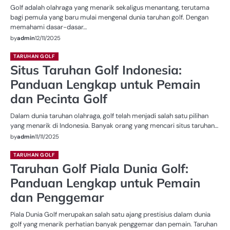
Golf adalah olahraga yang menarik sekaligus menantang, terutama
bagi pemula yang baru mulai mengenal dunia taruhan golf. Dengan
memahami dasar-dasar…
by
admin
12/11/2025
TARUHAN GOLF
Situs Taruhan Golf Indonesia:
Panduan Lengkap untuk Pemain
dan Pecinta Golf
Dalam dunia taruhan olahraga, golf telah menjadi salah satu pilihan
yang menarik di Indonesia. Banyak orang yang mencari situs taruhan…
by
admin
11/11/2025
TARUHAN GOLF
Taruhan Golf Piala Dunia Golf:
Panduan Lengkap untuk Pemain
dan Penggemar
Piala Dunia Golf merupakan salah satu ajang prestisius dalam dunia
golf yang menarik perhatian banyak penggemar dan pemain. Taruhan