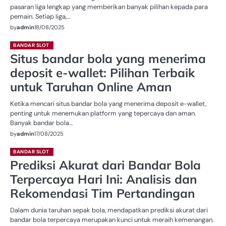
pasaran liga lengkap yang memberikan banyak pilihan kepada para
pemain. Setiap liga,…
by
admin
18/08/2025
BANDAR SLOT
Situs bandar bola yang menerima
deposit e-wallet: Pilihan Terbaik
untuk Taruhan Online Aman
Ketika mencari situs bandar bola yang menerima deposit e-wallet,
penting untuk menemukan platform yang tepercaya dan aman.
Banyak bandar bola…
by
admin
17/08/2025
BANDAR SLOT
Prediksi Akurat dari Bandar Bola
Terpercaya Hari Ini: Analisis dan
Rekomendasi Tim Pertandingan
Dalam dunia taruhan sepak bola, mendapatkan prediksi akurat dari
bandar bola terpercaya merupakan kunci untuk meraih kemenangan.