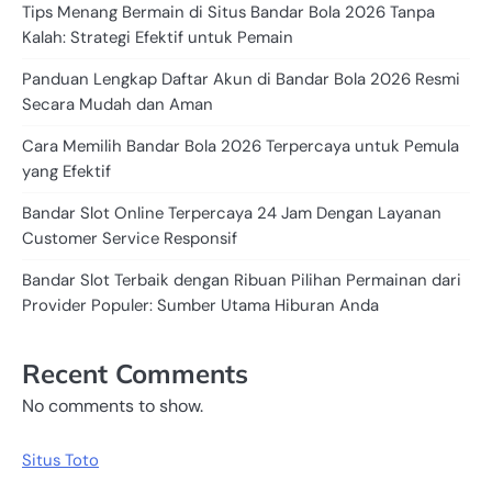
Tips Menang Bermain di Situs Bandar Bola 2026 Tanpa
Kalah: Strategi Efektif untuk Pemain
Panduan Lengkap Daftar Akun di Bandar Bola 2026 Resmi
Secara Mudah dan Aman
Cara Memilih Bandar Bola 2026 Terpercaya untuk Pemula
yang Efektif
Bandar Slot Online Terpercaya 24 Jam Dengan Layanan
Customer Service Responsif
Bandar Slot Terbaik dengan Ribuan Pilihan Permainan dari
Provider Populer: Sumber Utama Hiburan Anda
Recent Comments
No comments to show.
Situs Toto