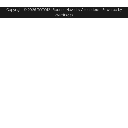
Copyright © 2026
TOTO12
| Routine News by
Ascendoor
| Powered by
WordPress
.