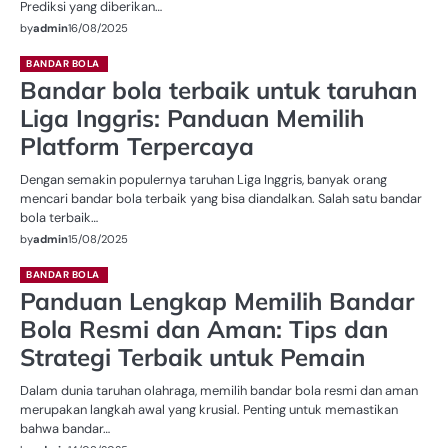
Prediksi yang diberikan…
by
admin
16/08/2025
BANDAR BOLA
Bandar bola terbaik untuk taruhan
Liga Inggris: Panduan Memilih
Platform Terpercaya
Dengan semakin populernya taruhan Liga Inggris, banyak orang
mencari bandar bola terbaik yang bisa diandalkan. Salah satu bandar
bola terbaik…
by
admin
15/08/2025
BANDAR BOLA
Panduan Lengkap Memilih Bandar
Bola Resmi dan Aman: Tips dan
Strategi Terbaik untuk Pemain
Dalam dunia taruhan olahraga, memilih bandar bola resmi dan aman
merupakan langkah awal yang krusial. Penting untuk memastikan
bahwa bandar…