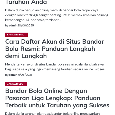
Taruhan Anda
Dalam dunia perjudian online, memilih bandar bola terpercaya
dengan odds tertinggi sangat penting untuk memaksimalkan peluang
kemenangan. Di Indonesia, terdapat…
by
admin
20/08/2025
BANDAR BOLA
Cara Daftar Akun di Situs Bandar
Bola Resmi: Panduan Langkah
demi Langkah
Mendaftarkan akun di situs bandar bola resmi adalah langkah awal
bagi siapa saja yang ingin memasang taruhan secara online. Proses…
by
admin
19/08/2025
BANDAR SLOT
Bandar Bola Online Dengan
Pasaran Liga Lengkap: Panduan
Terbaik untuk Taruhan yang Sukses
Dalam dunia taruhan olahraga, bandar bola online menawarkan