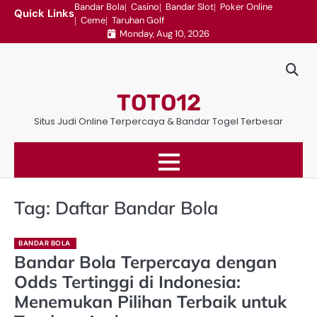
Skip
Bandar Bola
Casino
Bandar Slot
Poker Online
Quick Links
Ceme
Taruhan Golf
to
Monday, Aug 10, 2026
content
TOTO12
Situs Judi Online Terpercaya & Bandar Togel Terbesar
Tag:
Daftar Bandar Bola
BANDAR BOLA
Bandar Bola Terpercaya dengan
Odds Tertinggi di Indonesia:
Menemukan Pilihan Terbaik untuk