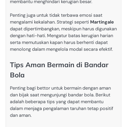
membantu menghindari kerugian besar.
Penting juga untuk tidak terbawa emosi saat
mengalami kekalahan. Strategi seperti
Martingale
dapat dipertimbangkan, meskipun harus digunakan
dengan hati-hati. Mengatur batas kerugian harian
serta memutuskan kapan harus berhenti dapat
menolong dalam mengelola modal secara efektif.
Tips Aman Bermain di Bandar
Bola
Penting bagi bettor untuk bermain dengan aman
dan bijak saat mengunjungi bandar bola. Berikut
adalah beberapa tips yang dapat membantu
dalam menjaga pengalaman taruhan tetap positif
dan aman.