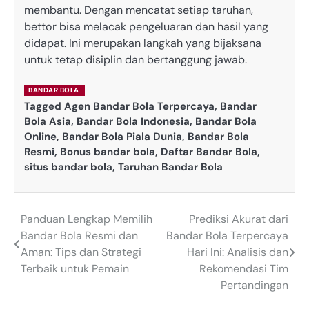
membantu. Dengan mencatat setiap taruhan,
bettor bisa melacak pengeluaran dan hasil yang
didapat. Ini merupakan langkah yang bijaksana
untuk tetap disiplin dan bertanggung jawab.
BANDAR BOLA
Tagged
Agen Bandar Bola Terpercaya
,
Bandar
Bola Asia
,
Bandar Bola Indonesia
,
Bandar Bola
Online
,
Bandar Bola Piala Dunia
,
Bandar Bola
Resmi
,
Bonus bandar bola
,
Daftar Bandar Bola
,
situs bandar bola
,
Taruhan Bandar Bola
Panduan Lengkap Memilih
Prediksi Akurat dari
Post
Bandar Bola Resmi dan
Bandar Bola Terpercaya
navigation
Aman: Tips dan Strategi
Hari Ini: Analisis dan
Terbaik untuk Pemain
Rekomendasi Tim
Pertandingan