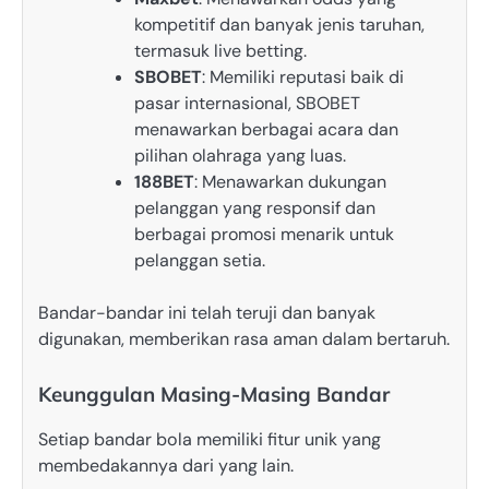
kompetitif dan banyak jenis taruhan,
termasuk live betting.
SBOBET
: Memiliki reputasi baik di
pasar internasional, SBOBET
menawarkan berbagai acara dan
pilihan olahraga yang luas.
188BET
: Menawarkan dukungan
pelanggan yang responsif dan
berbagai promosi menarik untuk
pelanggan setia.
Bandar-bandar ini telah teruji dan banyak
digunakan, memberikan rasa aman dalam bertaruh.
Keunggulan Masing-Masing Bandar
Setiap bandar bola memiliki fitur unik yang
membedakannya dari yang lain.