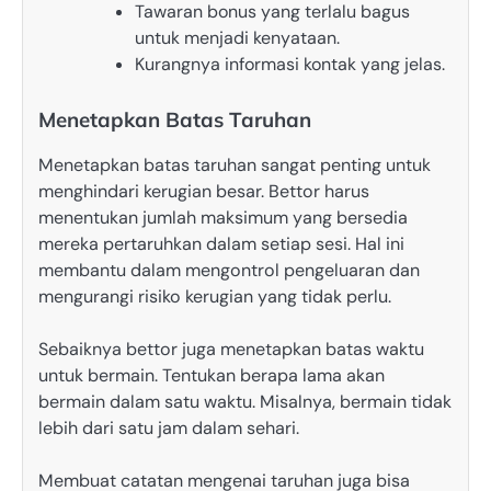
Tawaran bonus yang terlalu bagus
untuk menjadi kenyataan.
Kurangnya informasi kontak yang jelas.
Menetapkan Batas Taruhan
Menetapkan batas taruhan sangat penting untuk
menghindari kerugian besar. Bettor harus
menentukan jumlah maksimum yang bersedia
mereka pertaruhkan dalam setiap sesi. Hal ini
membantu dalam mengontrol pengeluaran dan
mengurangi risiko kerugian yang tidak perlu.
Sebaiknya bettor juga menetapkan batas waktu
untuk bermain. Tentukan berapa lama akan
bermain dalam satu waktu. Misalnya, bermain tidak
lebih dari satu jam dalam sehari.
Membuat catatan mengenai taruhan juga bisa