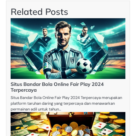
Related Posts
Situs Bandar Bola Online Fair Play 2024
Terpercaya
Situs Bandar Bola Online Fair Play 2024 Terpercaya merupakan
platform taruhan daring yang terpercaya dan menawarkan
permainan adil untuk tahun…