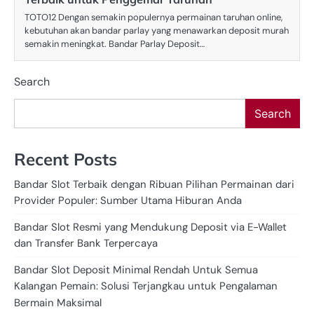
TOTO12 Dengan semakin populernya permainan taruhan online,
kebutuhan akan bandar parlay yang menawarkan deposit murah
semakin meningkat. Bandar Parlay Deposit…
Search
Search
Recent Posts
Bandar Slot Terbaik dengan Ribuan Pilihan Permainan dari
Provider Populer: Sumber Utama Hiburan Anda
Bandar Slot Resmi yang Mendukung Deposit via E-Wallet
dan Transfer Bank Terpercaya
Bandar Slot Deposit Minimal Rendah Untuk Semua
Kalangan Pemain: Solusi Terjangkau untuk Pengalaman
Bermain Maksimal