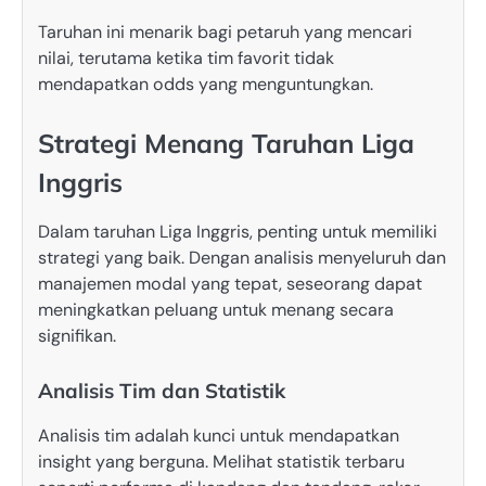
Taruhan ini menarik bagi petaruh yang mencari
nilai, terutama ketika tim favorit tidak
mendapatkan odds yang menguntungkan.
Strategi Menang Taruhan Liga
Inggris
Dalam taruhan Liga Inggris, penting untuk memiliki
strategi yang baik. Dengan analisis menyeluruh dan
manajemen modal yang tepat, seseorang dapat
meningkatkan peluang untuk menang secara
signifikan.
Analisis Tim dan Statistik
Analisis tim adalah kunci untuk mendapatkan
insight yang berguna. Melihat statistik terbaru