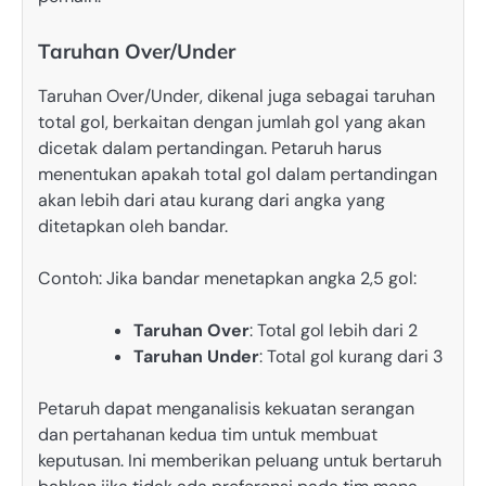
Taruhan Over/Under
Taruhan Over/Under, dikenal juga sebagai taruhan
total gol, berkaitan dengan jumlah gol yang akan
dicetak dalam pertandingan. Petaruh harus
menentukan apakah total gol dalam pertandingan
akan lebih dari atau kurang dari angka yang
ditetapkan oleh bandar.
Contoh: Jika bandar menetapkan angka 2,5 gol:
Taruhan Over
: Total gol lebih dari 2
Taruhan Under
: Total gol kurang dari 3
Petaruh dapat menganalisis kekuatan serangan
dan pertahanan kedua tim untuk membuat
keputusan. Ini memberikan peluang untuk bertaruh