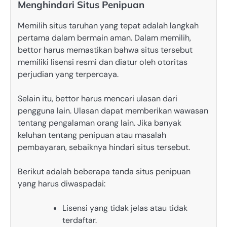
Menghindari Situs Penipuan
Memilih situs taruhan yang tepat adalah langkah
pertama dalam bermain aman. Dalam memilih,
bettor harus memastikan bahwa situs tersebut
memiliki lisensi resmi dan diatur oleh otoritas
perjudian yang terpercaya.
Selain itu, bettor harus mencari ulasan dari
pengguna lain. Ulasan dapat memberikan wawasan
tentang pengalaman orang lain. Jika banyak
keluhan tentang penipuan atau masalah
pembayaran, sebaiknya hindari situs tersebut.
Berikut adalah beberapa tanda situs penipuan
yang harus diwaspadai:
Lisensi yang tidak jelas atau tidak
terdaftar.