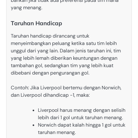
bahkan jika tidak ada preferensi pada tim mana
yang menang.
Taruhan Handicap
Taruhan handicap dirancang untuk
menyeimbangkan peluang ketika satu tim lebih
unggul dari yang lain. Dalam jenis taruhan ini, tim
yang lebih lemah diberikan keuntungan dengan
tambahan gol, sedangkan tim yang lebih kuat
dibebani dengan pengurangan gol.
Contoh: Jika Liverpool bertemu dengan Norwich,
dan Liverpool dihandicap -1, maka:
Liverpool harus menang dengan selisih
lebih dari 1 gol untuk taruhan menang.
Norwich dapat kalah hingga 1 gol untuk
taruhan menang.