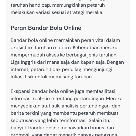
taruhan handicap, memungkinkan petaruh
melakukan variasi sesuai strategi mereka.
Peran Bandar Bola Online
Bandar bola online memainkan peran vital dalam
ekosistem taruhan modern. Keberadaan mereka
mempermudah akses ke berbagai jenis taruhan
Liga Inggris dari mana saja dan kapan saja. Dengan
internet, petaruh tidak perlu lagi mengunjungi
lokasi fisik untuk memasang taruhan.
Ekspansi bandar bola online juga memfasilitasi
informasi real-time tentang pertandingan. Mereka
menyediakan statistik, analisis pertandingan, dan
berita terkini yang membantu petaruh membuat
keputusan yang lebih terinformasi. Selain itu,
banyak bandar online menawarkan bonus dan
promosi, yang dapat menarik banyak pengguna