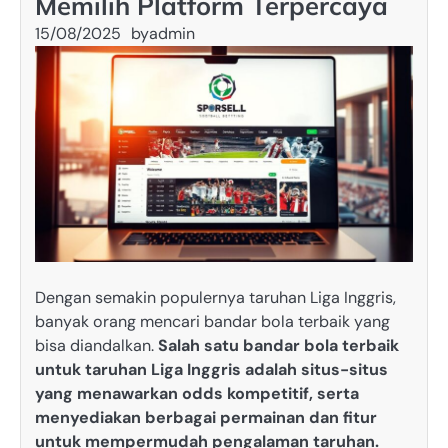
Memilih Platform Terpercaya
15/08/2025
by
admin
Dengan semakin populernya taruhan Liga Inggris,
banyak orang mencari bandar bola terbaik yang
bisa diandalkan.
Salah satu bandar bola terbaik
untuk taruhan Liga Inggris adalah situs-situs
yang menawarkan odds kompetitif, serta
menyediakan berbagai permainan dan fitur
untuk mempermudah pengalaman taruhan.