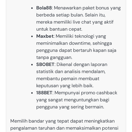
Bola88
: Menawarkan paket bonus yang
berbeda setiap bulan. Selain itu,
mereka memiliki live chat yang aktif
untuk bantuan cepat.
Maxbet
: Memiliki teknologi yang
meminimalkan downtime, sehingga
pengguna dapat bertaruh kapan saja
tanpa gangguan.
SBOBET
: Dikenal dengan laporan
statistik dan analisis mendalam,
membantu pemain membuat
keputusan yang lebih baik.
188BET
: Mempunyai promo cashback
yang sangat menguntungkan bagi
pengguna yang sering bermain.
Memilih bandar yang tepat dapat meningkatkan
pengalaman taruhan dan memaksimalkan potensi