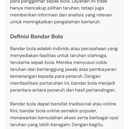
para penggemar sepak bola. Layanan ini tidak
hanya mencakup pilihan taruhan, tetapi juga
memberikan informasi dan analisis yang relevan
untuk meningkatkan pengalaman bertaruh.
Definisi Bandar Bola
Bandar bola adalah individu atau perusahaan yang
menyediakan fasilitas untuk taruhan olahraga,
terutama sepak bola. Mereka menyusun odds
taruhan dan bertanggung jawab atas pembayaran
kemenangan kepada para petaruh. Dengan
memfasilitasi pertaruhan ini, bandar bola menjadi
perantara antara penaruh dan hasil pertandingan.
Bandar bola dapat bersifat tradisional atau online.
Kini, bandar bola online semakin populer,
menawarkan kemudahan akses serta berbagai opsi
taruhan yang lebih beragam. Dengan begitu,