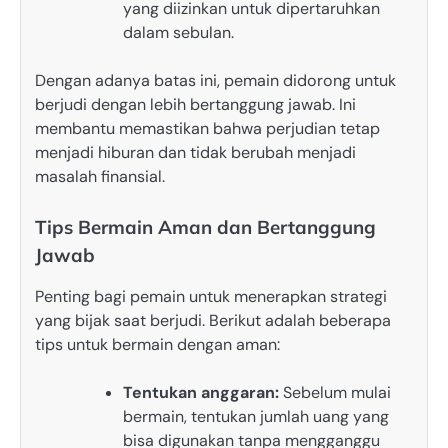
yang diizinkan untuk dipertaruhkan
dalam sebulan.
Dengan adanya batas ini, pemain didorong untuk
berjudi dengan lebih bertanggung jawab. Ini
membantu memastikan bahwa perjudian tetap
menjadi hiburan dan tidak berubah menjadi
masalah finansial.
Tips Bermain Aman dan Bertanggung
Jawab
Penting bagi pemain untuk menerapkan strategi
yang bijak saat berjudi. Berikut adalah beberapa
tips untuk bermain dengan aman:
Tentukan anggaran:
Sebelum mulai
bermain, tentukan jumlah uang yang
bisa digunakan tanpa mengganggu