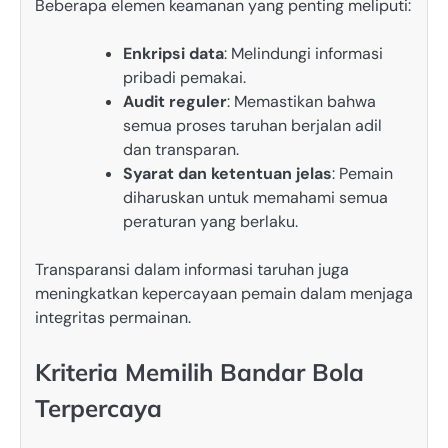
Beberapa elemen keamanan yang penting meliputi:
Enkripsi data
: Melindungi informasi
pribadi pemakai.
Audit reguler
: Memastikan bahwa
semua proses taruhan berjalan adil
dan transparan.
Syarat dan ketentuan jelas
: Pemain
diharuskan untuk memahami semua
peraturan yang berlaku.
Transparansi dalam informasi taruhan juga
meningkatkan kepercayaan pemain dalam menjaga
integritas permainan.
Kriteria Memilih Bandar Bola
Terpercaya