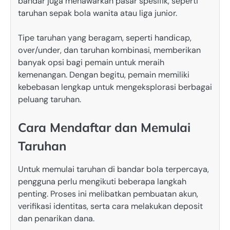
bandar juga menawarkan pasar spesifik, seperti
taruhan sepak bola wanita atau liga junior.
Tipe taruhan yang beragam, seperti handicap,
over/under, dan taruhan kombinasi, memberikan
banyak opsi bagi pemain untuk meraih
kemenangan. Dengan begitu, pemain memiliki
kebebasan lengkap untuk mengeksplorasi berbagai
peluang taruhan.
Cara Mendaftar dan Memulai
Taruhan
Untuk memulai taruhan di bandar bola terpercaya,
pengguna perlu mengikuti beberapa langkah
penting. Proses ini melibatkan pembuatan akun,
verifikasi identitas, serta cara melakukan deposit
dan penarikan dana.