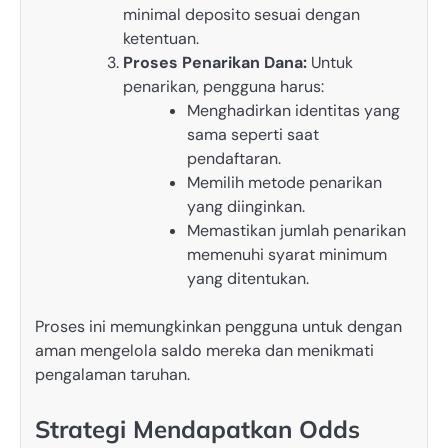
minimal deposito sesuai dengan
ketentuan.
Proses Penarikan Dana:
Untuk
penarikan, pengguna harus:
Menghadirkan identitas yang
sama seperti saat
pendaftaran.
Memilih metode penarikan
yang diinginkan.
Memastikan jumlah penarikan
memenuhi syarat minimum
yang ditentukan.
Proses ini memungkinkan pengguna untuk dengan
aman mengelola saldo mereka dan menikmati
pengalaman taruhan.
Strategi Mendapatkan Odds