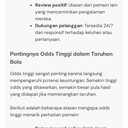
Review positif
: Ulasan dari pemain lain
yang mencerminkan pengalaman
mereka.
Dukungan pelanggan
: Tersedia 24/7
dan responsif terhadap keluhan atau
pertanyaan.
Pentingnya Odds Tinggi dalam Taruhan
Bola
Odds tinggi sangat penting karena langsung
mempengaruhi potensi keuntungan. Semakin tinggi
odds yang ditawarkan, semakin besar pula hasil
yang didapat jika memenangkan taruhan.
Berikut adalah beberapa alasan mengapa odds
tinggi menarik perhatian pemain: