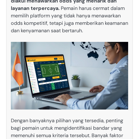
diakui menawarkan odds yang menarik dan
layanan terpercaya.
Pemain harus cermat dalam
memilih platform yang tidak hanya menawarkan
odds kompetitif, tetapi juga memberikan keamanan
dan kenyamanan saat bertaruh.
Dengan banyaknya pilihan yang tersedia, penting
bagi pemain untuk mengidentifikasi bandar yang
memenuhi semua kriteria tersebut. Banyak faktor