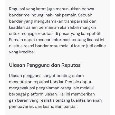
Regulasi yang ketat juga menunjukkan bahwa
bandar melindungi hak-hak pemain. Sebuah
bandar yang mengutamakan transparansi dan
keadilan dalam permainan akan lebih mungkin
untuk menjaga reputasi di pasar yang kompetitif.
Pemain dapat mencari informasi tentang lisensi ini
di situs resmi bandar atau melalui forum judi online
yang kredibel.
Ulasan Pengguna dan Reputasi
Ulasan pengguna sangat penting dalam
menentukan reputasi bandar. Pemain dapat
mengevaluasi pengalaman orang lain melalui
berbagai platform ulasan. Hal ini memberikan
gambaran yang realistis tentang kualitas layanan,
pembayaran, dan keandalan bandar.