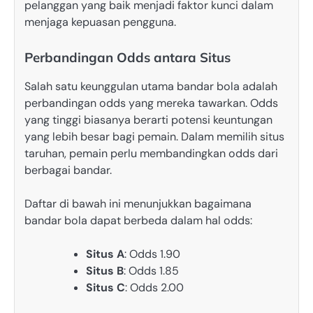
pelanggan yang baik menjadi faktor kunci dalam
menjaga kepuasan pengguna.
Perbandingan Odds antara Situs
Salah satu keunggulan utama bandar bola adalah
perbandingan odds yang mereka tawarkan. Odds
yang tinggi biasanya berarti potensi keuntungan
yang lebih besar bagi pemain. Dalam memilih situs
taruhan, pemain perlu membandingkan odds dari
berbagai bandar.
Daftar di bawah ini menunjukkan bagaimana
bandar bola dapat berbeda dalam hal odds:
Situs A
: Odds 1.90
Situs B
: Odds 1.85
Situs C
: Odds 2.00