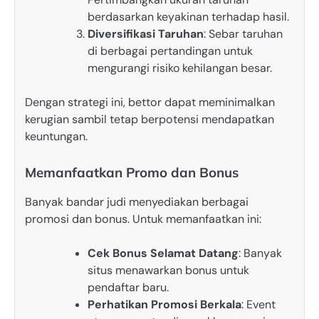
berdasarkan keyakinan terhadap hasil.
Diversifikasi Taruhan
: Sebar taruhan
di berbagai pertandingan untuk
mengurangi risiko kehilangan besar.
Dengan strategi ini, bettor dapat meminimalkan
kerugian sambil tetap berpotensi mendapatkan
keuntungan.
Memanfaatkan Promo dan Bonus
Banyak bandar judi menyediakan berbagai
promosi dan bonus. Untuk memanfaatkan ini:
Cek Bonus Selamat Datang
: Banyak
situs menawarkan bonus untuk
pendaftar baru.
Perhatikan Promosi Berkala
: Event