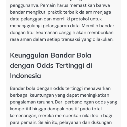
penggunanya. Pemain harus memastikan bahwa
bandar mengikuti praktik terbaik dalam menjaga
data pelanggan dan memiliki protokol untuk
menanggulangi pelanggaran data. Memilih bandar
dengan fitur keamanan canggih akan memberikan
rasa aman dalam setiap transaksi yang dilakukan.
Keunggulan Bandar Bola
dengan Odds Tertinggi di
Indonesia
Bandar bola dengan odds tertinggi menawarkan
berbagai keuntungan yang dapat meningkatkan
pengalaman taruhan. Dari perbandingan odds yang
kompetitif hingga dampak positif pada total
kemenangan, mereka memberikan nilai lebih bagi
para pemain. Selain itu, pelayanan dan dukungan