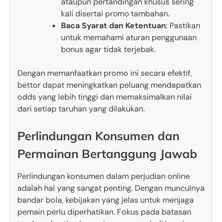
ataupun pertandingan khusus sering
kali disertai promo tambahan.
Baca Syarat dan Ketentuan
: Pastikan
untuk memahami aturan penggunaan
bonus agar tidak terjebak.
Dengan memanfaatkan promo ini secara efektif,
bettor dapat meningkatkan peluang mendapatkan
odds yang lebih tinggi dan memaksimalkan nilai
dari setiap taruhan yang dilakukan.
Perlindungan Konsumen dan
Permainan Bertanggung Jawab
Perlindungan konsumen dalam perjudian online
adalah hal yang sangat penting. Dengan munculnya
bandar bola, kebijakan yang jelas untuk menjaga
pemain perlu diperhatikan. Fokus pada batasan