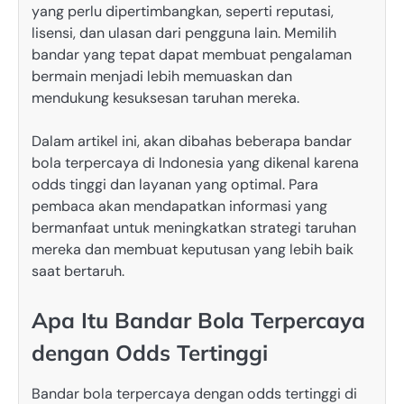
yang perlu dipertimbangkan, seperti reputasi,
lisensi, dan ulasan dari pengguna lain. Memilih
bandar yang tepat dapat membuat pengalaman
bermain menjadi lebih memuaskan dan
mendukung kesuksesan taruhan mereka.
Dalam artikel ini, akan dibahas beberapa bandar
bola terpercaya di Indonesia yang dikenal karena
odds tinggi dan layanan yang optimal. Para
pembaca akan mendapatkan informasi yang
bermanfaat untuk meningkatkan strategi taruhan
mereka dan membuat keputusan yang lebih baik
saat bertaruh.
Apa Itu Bandar Bola Terpercaya
dengan Odds Tertinggi
Bandar bola terpercaya dengan odds tertinggi di