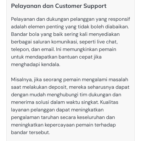
Pelayanan dan Customer Support
Pelayanan dan dukungan pelanggan yang responsif
adalah elemen penting yang tidak boleh diabaikan.
Bandar bola yang baik sering kali menyediakan
berbagai saluran komunikasi, seperti live chat,
telepon, dan email. Ini memungkinkan pemain
untuk mendapatkan bantuan cepat jika
menghadapi kendala.
Misalnya, jika seorang pemain mengalami masalah
saat melakukan deposit, mereka seharusnya dapat
dengan mudah menghubungi tim dukungan dan
menerima solusi dalam waktu singkat. Kualitas
layanan pelanggan dapat meningkatkan
pengalaman taruhan secara keseluruhan dan
meningkatkan kepercayaan pemain terhadap
bandar tersebut.