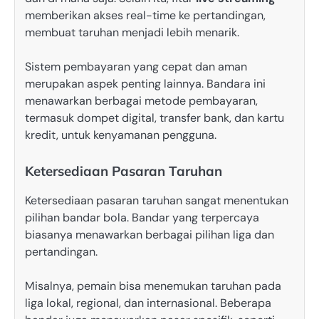
memberikan akses real-time ke pertandingan,
membuat taruhan menjadi lebih menarik.
Sistem pembayaran yang cepat dan aman
merupakan aspek penting lainnya. Bandara ini
menawarkan berbagai metode pembayaran,
termasuk dompet digital, transfer bank, dan kartu
kredit, untuk kenyamanan pengguna.
Ketersediaan Pasaran Taruhan
Ketersediaan pasaran taruhan sangat menentukan
pilihan bandar bola. Bandar yang terpercaya
biasanya menawarkan berbagai pilihan liga dan
pertandingan.
Misalnya, pemain bisa menemukan taruhan pada
liga lokal, regional, dan internasional. Beberapa