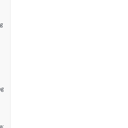
ng
ng
a;