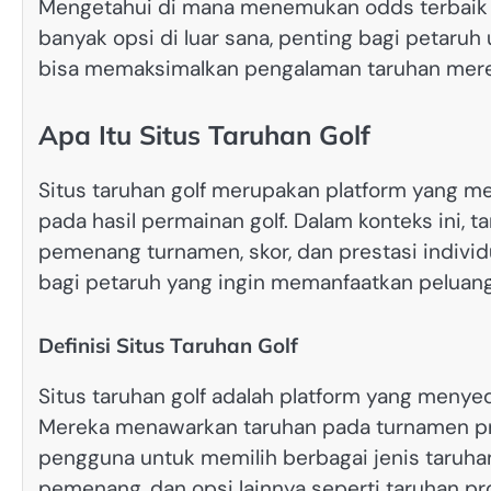
Mengetahui di mana menemukan odds terbaik a
banyak opsi di luar sana, penting bagi petaruh
bisa memaksimalkan pengalaman taruhan mere
Apa Itu Situs Taruhan Golf
Situs taruhan golf merupakan platform yang
pada hasil permainan golf. Dalam konteks ini,
pemenang turnamen, skor, dan prestasi individ
bagi petaruh yang ingin memanfaatkan peluang
Definisi Situs Taruhan Golf
Situs taruhan golf adalah platform yang menyed
Mereka menawarkan taruhan pada turnamen pr
pengguna untuk memilih berbagai jenis taruhan
pemenang, dan opsi lainnya seperti taruhan pr