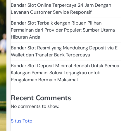
Bandar Slot Online Terpercaya 24 Jam Dengan
Layanan Customer Service Responsif
Bandar Slot Terbaik dengan Ribuan Pilihan
Permainan dari Provider Populer: Sumber Utama
Hiburan Anda
Bandar Slot Resmi yang Mendukung Deposit via E-
Wallet dan Transfer Bank Terpercaya
Bandar Slot Deposit Minimal Rendah Untuk Semua
Kalangan Pemain: Solusi Terjangkau untuk
Pengalaman Bermain Maksimal
Recent Comments
No comments to show.
Situs Toto