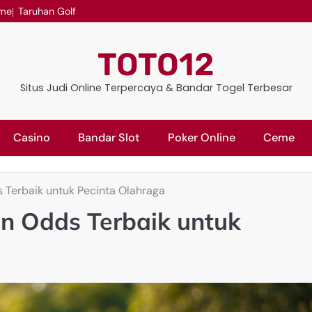
me
Taruhan Golf
TOTO12
Situs Judi Online Terpercaya & Bandar Togel Terbesar
Casino
Bandar Slot
Poker Online
Ceme
 Terbaik untuk Pecinta Olahraga
an Odds Terbaik untuk