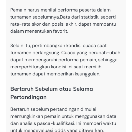
Pemain harus menilai performa peserta dalam
turnamen sebelumnya.Data dari statistik, seperti
rata-rata skor dan posisi akhir, dapat membantu
dalam menentukan favorit.
Selain itu, pertimbangkan kondisi cuaca saat
turnamen berlangsung. Cuaca yang berubah-ubah
dapat mempengaruhi performa pemain, sehingga
memperhitungkan kondisi ini saat memilih
turnamen dapat memberikan keunggulan.
Bertaruh Sebelum atau Selama
Pertandingan
Bertaruh sebelum pertandingan dimulai
memungkinkan pemain untuk menggunakan data
dan analisis pasca-kualifikasi. Ini memberi waktu
untuk mengevaluasi odds yang ditawarkan.