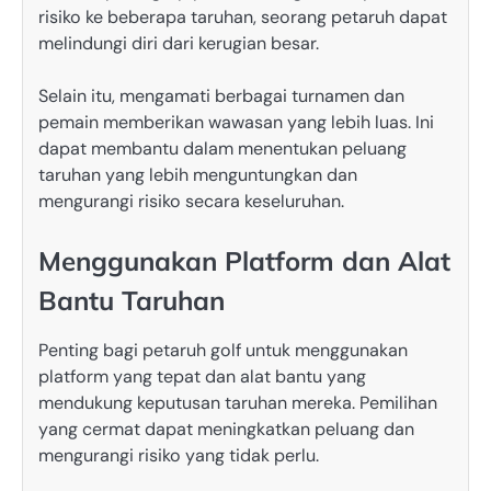
risiko ke beberapa taruhan, seorang petaruh dapat
melindungi diri dari kerugian besar.
Selain itu, mengamati berbagai turnamen dan
pemain memberikan wawasan yang lebih luas. Ini
dapat membantu dalam menentukan peluang
taruhan yang lebih menguntungkan dan
mengurangi risiko secara keseluruhan.
Menggunakan Platform dan Alat
Bantu Taruhan
Penting bagi petaruh golf untuk menggunakan
platform yang tepat dan alat bantu yang
mendukung keputusan taruhan mereka. Pemilihan
yang cermat dapat meningkatkan peluang dan
mengurangi risiko yang tidak perlu.