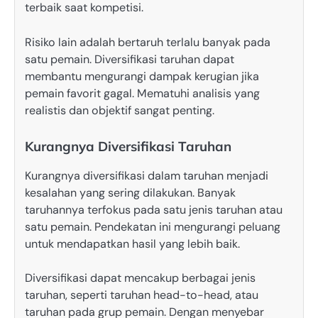
terbaik saat kompetisi.
Risiko lain adalah bertaruh terlalu banyak pada
satu pemain. Diversifikasi taruhan dapat
membantu mengurangi dampak kerugian jika
pemain favorit gagal. Mematuhi analisis yang
realistis dan objektif sangat penting.
Kurangnya Diversifikasi Taruhan
Kurangnya diversifikasi dalam taruhan menjadi
kesalahan yang sering dilakukan. Banyak
taruhannya terfokus pada satu jenis taruhan atau
satu pemain. Pendekatan ini mengurangi peluang
untuk mendapatkan hasil yang lebih baik.
Diversifikasi dapat mencakup berbagai jenis
taruhan, seperti taruhan head-to-head, atau
taruhan pada grup pemain. Dengan menyebar