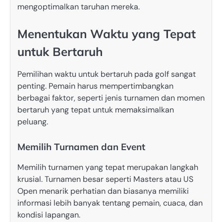
mengoptimalkan taruhan mereka.
Menentukan Waktu yang Tepat
untuk Bertaruh
Pemilihan waktu untuk bertaruh pada golf sangat
penting. Pemain harus mempertimbangkan
berbagai faktor, seperti jenis turnamen dan momen
bertaruh yang tepat untuk memaksimalkan
peluang.
Memilih Turnamen dan Event
Memilih turnamen yang tepat merupakan langkah
krusial. Turnamen besar seperti Masters atau US
Open menarik perhatian dan biasanya memiliki
informasi lebih banyak tentang pemain, cuaca, dan
kondisi lapangan.