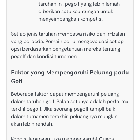
taruhan ini, pegolf yang lebih lemah
diberikan satu keuntungan untuk
menyeimbangkan kompetisi.
Setiap jenis taruhan membawa risiko dan imbalan
yang berbeda. Pemain perlu mengevaluasi setiap
opsi berdasarkan pengetahuan mereka tentang
pegolf dan kondisi turnamen.
Faktor yang Mempengaruhi Peluang pada
Golf
Beberapa faktor dapat mempengaruhi peluang
dalam taruhan golf. Salah satunya adalah performa
terkini pegolf. Jika seorang pegolf tampil baik
dalam turnamen terakhir, peluangnya mungkin
akan lebih rendah.
Kondisi lapangan juga mempengaruhi. Cuaca,