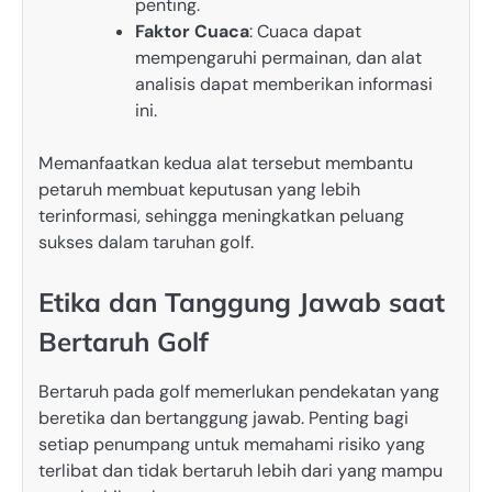
penting.
Faktor Cuaca
: Cuaca dapat
mempengaruhi permainan, dan alat
analisis dapat memberikan informasi
ini.
Memanfaatkan kedua alat tersebut membantu
petaruh membuat keputusan yang lebih
terinformasi, sehingga meningkatkan peluang
sukses dalam taruhan golf.
Etika dan Tanggung Jawab saat
Bertaruh Golf
Bertaruh pada golf memerlukan pendekatan yang
beretika dan bertanggung jawab. Penting bagi
setiap penumpang untuk memahami risiko yang
terlibat dan tidak bertaruh lebih dari yang mampu