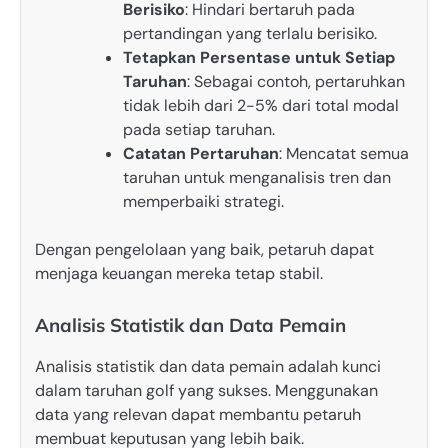
Berisiko
: Hindari bertaruh pada
pertandingan yang terlalu berisiko.
Tetapkan Persentase untuk Setiap
Taruhan
: Sebagai contoh, pertaruhkan
tidak lebih dari 2-5% dari total modal
pada setiap taruhan.
Catatan Pertaruhan
: Mencatat semua
taruhan untuk menganalisis tren dan
memperbaiki strategi.
Dengan pengelolaan yang baik, petaruh dapat
menjaga keuangan mereka tetap stabil.
Analisis Statistik dan Data Pemain
Analisis statistik dan data pemain adalah kunci
dalam taruhan golf yang sukses. Menggunakan
data yang relevan dapat membantu petaruh
membuat keputusan yang lebih baik.