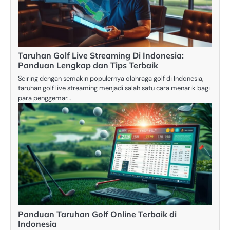
Taruhan Golf Live Streaming Di Indonesia:
Panduan Lengkap dan Tips Terbaik
Seiring dengan semakin populernya olahraga golf di Indonesia,
taruhan golf live streaming menjadi salah satu cara menarik bagi
para penggemar…
Panduan Taruhan Golf Online Terbaik di
Indonesia