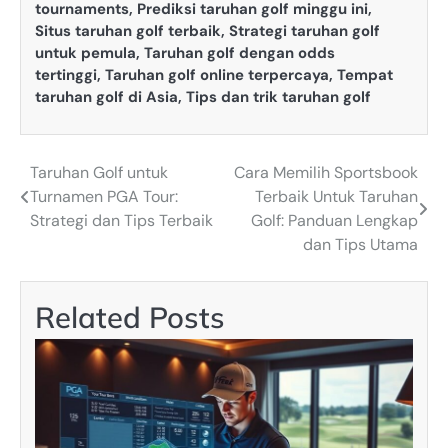
tournaments
,
Prediksi taruhan golf minggu ini
,
Situs taruhan golf terbaik
,
Strategi taruhan golf
untuk pemula
,
Taruhan golf dengan odds
tertinggi
,
Taruhan golf online terpercaya
,
Tempat
taruhan golf di Asia
,
Tips dan trik taruhan golf
Taruhan Golf untuk
Cara Memilih Sportsbook
Post
Turnamen PGA Tour:
Terbaik Untuk Taruhan
navigation
Strategi dan Tips Terbaik
Golf: Panduan Lengkap
dan Tips Utama
Related Posts