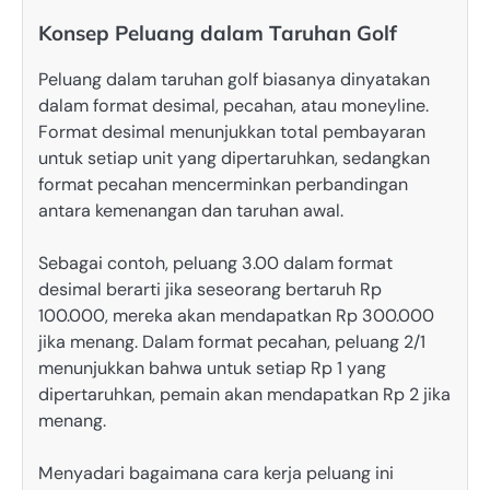
Konsep Peluang dalam Taruhan Golf
Peluang dalam taruhan golf biasanya dinyatakan
dalam format desimal, pecahan, atau moneyline.
Format desimal menunjukkan total pembayaran
untuk setiap unit yang dipertaruhkan, sedangkan
format pecahan mencerminkan perbandingan
antara kemenangan dan taruhan awal.
Sebagai contoh, peluang 3.00 dalam format
desimal berarti jika seseorang bertaruh Rp
100.000, mereka akan mendapatkan Rp 300.000
jika menang. Dalam format pecahan, peluang 2/1
menunjukkan bahwa untuk setiap Rp 1 yang
dipertaruhkan, pemain akan mendapatkan Rp 2 jika
menang.
Menyadari bagaimana cara kerja peluang ini