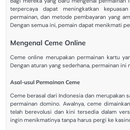
Bagi mereka yang baru mengenal permainan in
terpercaya dapat meningkatkan kepuasan
permainan, dan metode pembayaran yang ama
Dengan semua ini, pemain dapat menikmati pe
Mengenal Ceme Online
Ceme online merupakan permainan kartu yang
Dengan aturan yang sederhana, permainan ini 
Asal-usul Permainan Ceme
Ceme berasal dari Indonesia dan merupakan sa
permainan domino. Awalnya, ceme dimainkan
telah berevolusi dan kini tersedia dalam ve
ingin menikmatinya tanpa harus pergi ke kasino 