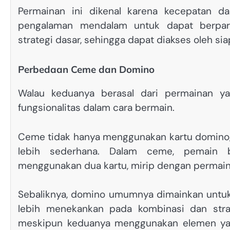
Permainan ini dikenal karena kecepatan da
pengalaman mendalam untuk dapat berpar
strategi dasar, sehingga dapat diakses oleh sia
Perbedaan Ceme dan Domino
Walau keduanya berasal dari permainan 
fungsionalitas dalam cara bermain.
Ceme tidak hanya menggunakan kartu domino, t
lebih sederhana. Dalam ceme, pemain be
menggunakan dua kartu, mirip dengan permain
Sebaliknya, domino umumnya dimainkan untu
lebih menekankan pada kombinasi dan stra
meskipun keduanya menggunakan elemen yan