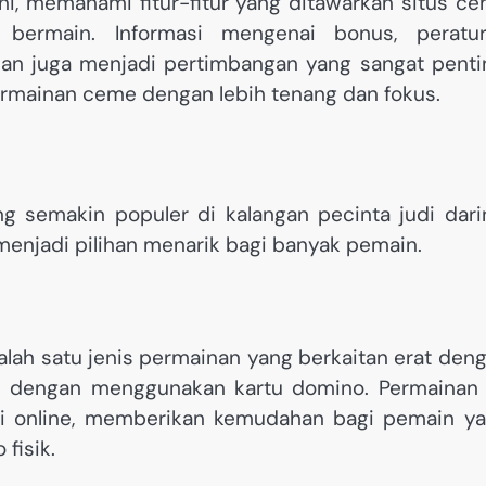
i, memahami fitur-fitur yang ditawarkan situs c
 bermain. Informasi mengenai bonus, peratu
n juga menjadi pertimbangan yang sangat penti
rmainan ceme dengan lebih tenang dan fokus.
 semakin populer di kalangan pecinta judi dari
menjadi pilihan menarik bagi banyak pemain.
lah satu jenis permainan yang berkaitan erat den
 dengan menggunakan kartu domino. Permainan 
rsi online, memberikan kemudahan bagi pemain y
fisik.