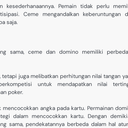
n kesederhanaannya. Pemain tidak perlu memil
tisipasi. Ceme mengandalkan keberuntungan 
pa saja.
yang sama, ceme dan domino memiliki perbed
etapi juga melibatkan perhitungan nilai tangan y
rkompetisi untuk mendapatkan nilai tertin
an poker.
k mencocokkan angka pada kartu. Permainan dom
tegi dalam mencocokkan kartu. Dengan demiki
g sama, pendekatannya berbeda dalam hal atu