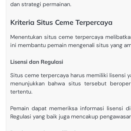
dan strategi permainan.
Kriteria Situs Ceme Terpercaya
Menentukan situs ceme terpercaya melibatkan
ini membantu pemain mengenali situs yang am
Lisensi dan Regulasi
Situs ceme terpercaya harus memiliki lisensi ya
menunjukkan bahwa situs tersebut berope
tertentu.
Pemain dapat memeriksa informasi lisensi di
Regulasi yang baik juga mencakup pengawasa