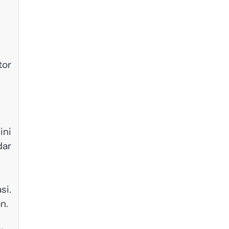
tor
ini
dar
si.
n.