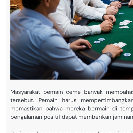
Masyarakat pemain ceme banyak membahas p
tersebut. Pemain harus mempertimbangka
memastikan bahwa mereka bermain di tempa
pengalaman positif dapat memberikan jaminan