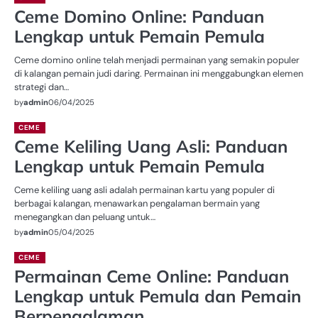
Ceme Domino Online: Panduan
Lengkap untuk Pemain Pemula
Ceme domino online telah menjadi permainan yang semakin populer
di kalangan pemain judi daring. Permainan ini menggabungkan elemen
strategi dan…
by
admin
06/04/2025
CEME
Ceme Keliling Uang Asli: Panduan
Lengkap untuk Pemain Pemula
Ceme keliling uang asli adalah permainan kartu yang populer di
berbagai kalangan, menawarkan pengalaman bermain yang
menegangkan dan peluang untuk…
by
admin
05/04/2025
CEME
Permainan Ceme Online: Panduan
Lengkap untuk Pemula dan Pemain
Berpengalaman