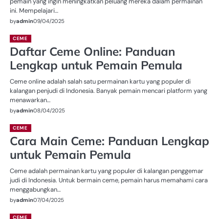
pemain yang ingin meningkatkan peluang mereka dalam permainan
ini. Mempelajari…
by
admin
09/04/2025
CEME
Daftar Ceme Online: Panduan
Lengkap untuk Pemain Pemula
Ceme online adalah salah satu permainan kartu yang populer di
kalangan penjudi di Indonesia. Banyak pemain mencari platform yang
menawarkan…
by
admin
08/04/2025
CEME
Cara Main Ceme: Panduan Lengkap
untuk Pemain Pemula
Ceme adalah permainan kartu yang populer di kalangan penggemar
judi di Indonesia. Untuk bermain ceme, pemain harus memahami cara
menggabungkan…
by
admin
07/04/2025
CEME