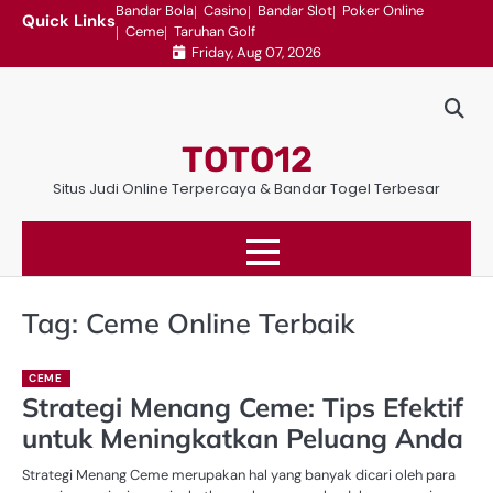
Skip
Bandar Bola
Casino
Bandar Slot
Poker Online
Quick Links
Ceme
Taruhan Golf
to
Friday, Aug 07, 2026
content
TOTO12
Situs Judi Online Terpercaya & Bandar Togel Terbesar
Tag:
Ceme Online Terbaik
CEME
Strategi Menang Ceme: Tips Efektif
untuk Meningkatkan Peluang Anda
Strategi Menang Ceme merupakan hal yang banyak dicari oleh para