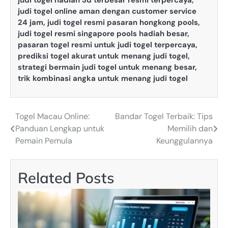
judi togel online aman dengan customer service
24 jam
,
judi togel resmi pasaran hongkong pools
,
judi togel resmi singapore pools hadiah besar
,
pasaran togel resmi untuk judi togel terpercaya
,
prediksi togel akurat untuk menang judi togel
,
strategi bermain judi togel untuk menang besar
,
trik kombinasi angka untuk menang judi togel
Togel Macau Online:
Bandar Togel Terbaik: Tips
Post
Panduan Lengkap untuk
Memilih dan
navigation
Pemain Pemula
Keunggulannya
Related Posts