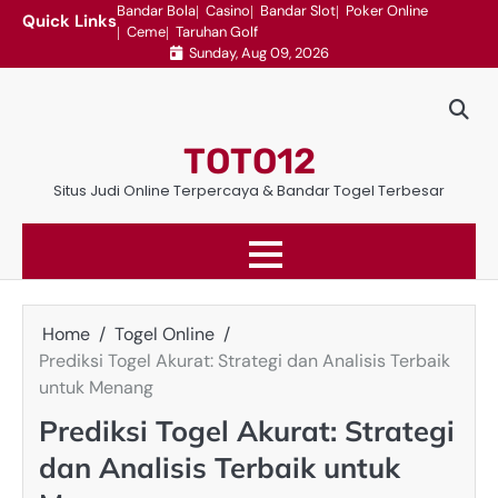
Skip
Bandar Bola
Casino
Bandar Slot
Poker Online
Quick Links
Ceme
Taruhan Golf
to
Sunday, Aug 09, 2026
content
TOTO12
Situs Judi Online Terpercaya & Bandar Togel Terbesar
Home
Togel Online
Prediksi Togel Akurat: Strategi dan Analisis Terbaik
untuk Menang
Prediksi Togel Akurat: Strategi
dan Analisis Terbaik untuk