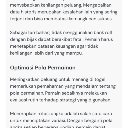
menyebabkan kehilangan peluang. Mengabaikan
data historis merupakan kesalahan lain yang sering
terjadi dan bisa membatasi kemungkinan sukses.
Sebagai tambahan, tidak menggunakan bank roll
dengan bijak dapat berakibat fatal. Pemain harus
menetapkan batasan keuangan agar tidak
kehilangan lebih dari yang mampu.
Optimasi Pola Permainan
Meningkatkan peluang untuk menang di togel
memerlukan pemahaman yang mendalam tentang
pola permainan. Pemain sebaiknya melakukan
evaluasi rutin terhadap strategi yang digunakan.
Menerapkan rotasi angka adalah salah satu cara
untuk menciptakan variasi. Dengan berganti pola
angka setiap beberapa undian, pemain dapat