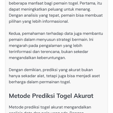
beberapa manfaat bagi pemain togel. Pertama, itu
dapat meningkatkan peluang untuk menang.
Dengan analisis yang tepat, pemain bisa membuat
pilihan yang lebih informasional.
Kedua, pemahaman terhadap data juga membantu
pemain dalam menyusun strategi bermain. Ini
mengarah pada pengalaman yang lebih
terinformasi dan terencana, bukan sekedar
mengandalkan keberuntungan.
Dengan demikian, prediksi yang akurat bukan
hanya sekadar alat, tetapi juga bisa menjadi aset
berharga dalam permainan togel.
Metode Prediksi Togel Akurat
Metode prediksi togel akurat mengandalkan