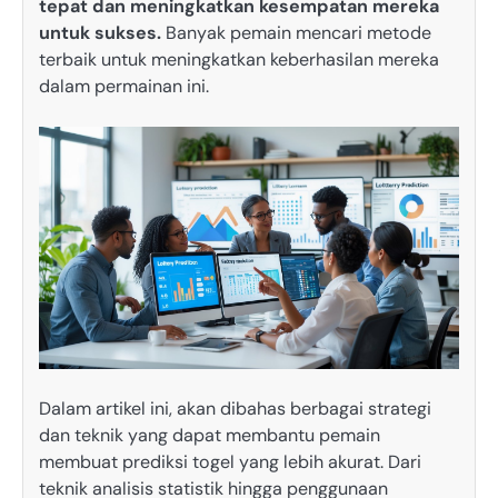
tepat dan meningkatkan kesempatan mereka
untuk sukses.
Banyak pemain mencari metode
terbaik untuk meningkatkan keberhasilan mereka
dalam permainan ini.
Dalam artikel ini, akan dibahas berbagai strategi
dan teknik yang dapat membantu pemain
membuat prediksi togel yang lebih akurat. Dari
teknik analisis statistik hingga penggunaan