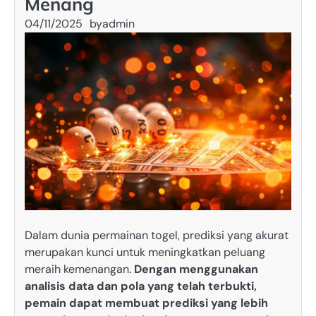
Menang
04/11/2025
by
admin
Dalam dunia permainan togel, prediksi yang akurat
merupakan kunci untuk meningkatkan peluang
meraih kemenangan.
Dengan menggunakan
analisis data dan pola yang telah terbukti,
pemain dapat membuat prediksi yang lebih