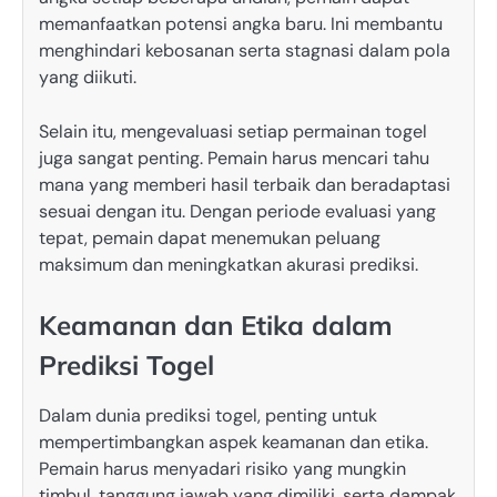
memanfaatkan potensi angka baru. Ini membantu
menghindari kebosanan serta stagnasi dalam pola
yang diikuti.
Selain itu, mengevaluasi setiap permainan togel
juga sangat penting. Pemain harus mencari tahu
mana yang memberi hasil terbaik dan beradaptasi
sesuai dengan itu. Dengan periode evaluasi yang
tepat, pemain dapat menemukan peluang
maksimum dan meningkatkan akurasi prediksi.
Keamanan dan Etika dalam
Prediksi Togel
Dalam dunia prediksi togel, penting untuk
mempertimbangkan aspek keamanan dan etika.
Pemain harus menyadari risiko yang mungkin
timbul, tanggung jawab yang dimiliki, serta dampak