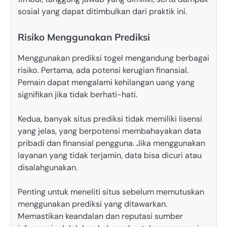
sosial yang dapat ditimbulkan dari praktik ini.
Risiko Menggunakan Prediksi
Menggunakan prediksi togel mengandung berbagai
risiko. Pertama, ada potensi kerugian finansial.
Pemain dapat mengalami kehilangan uang yang
signifikan jika tidak berhati-hati.
Kedua, banyak situs prediksi tidak memiliki lisensi
yang jelas, yang berpotensi membahayakan data
pribadi dan finansial pengguna. Jika menggunakan
layanan yang tidak terjamin, data bisa dicuri atau
disalahgunakan.
Penting untuk meneliti situs sebelum memutuskan
menggunakan prediksi yang ditawarkan.
Memastikan keandalan dan reputasi sumber