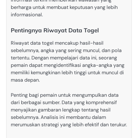
berharga untuk membuat keputusan yang lebih
informasional.
Pentingnya Riwayat Data Togel
Riwayat data togel mencakup hasil-hasil
sebelumnya, angka yang sering muncul, dan pola
tertentu. Dengan mempelajari data ini, seorang
pemain dapat mengidentifikasi angka-angka yang
memiliki kemungkinan lebih tinggi untuk muncul di
masa depan.
Penting bagi pemain untuk mengumpulkan data
dari berbagai sumber. Data yang komprehensif
menyajikan gambaran lengkap tentang hasil
sebelumnya. Analisis ini membantu dalam
merumuskan strategi yang lebih efektif dan terukur.