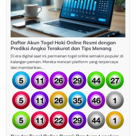
Daftar Akun Togel Hoki Online Resmi dengan
Prediksi Angka Terakurat dan Tips Menang
Di era digital saat ini, permainan togel online semakin populer di
kalangan pemain. Mereka mencari platform yang terpercaya
dan memberikan…