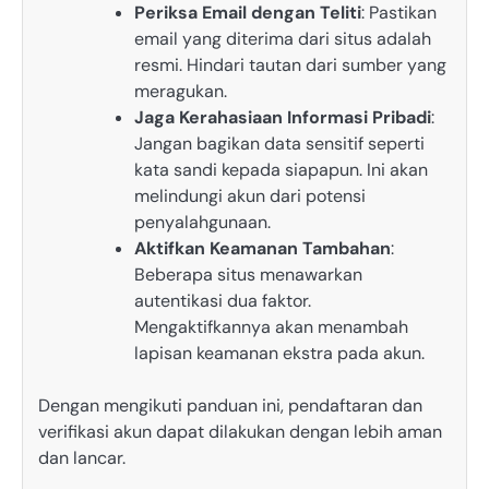
Periksa Email dengan Teliti
: Pastikan
email yang diterima dari situs adalah
resmi. Hindari tautan dari sumber yang
meragukan.
Jaga Kerahasiaan Informasi Pribadi
:
Jangan bagikan data sensitif seperti
kata sandi kepada siapapun. Ini akan
melindungi akun dari potensi
penyalahgunaan.
Aktifkan Keamanan Tambahan
:
Beberapa situs menawarkan
autentikasi dua faktor.
Mengaktifkannya akan menambah
lapisan keamanan ekstra pada akun.
Dengan mengikuti panduan ini, pendaftaran dan
verifikasi akun dapat dilakukan dengan lebih aman
dan lancar.