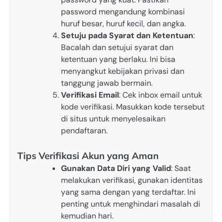
password mengandung kombinasi
huruf besar, huruf kecil, dan angka.
Setuju pada Syarat dan Ketentuan
:
Bacalah dan setujui syarat dan
ketentuan yang berlaku. Ini bisa
menyangkut kebijakan privasi dan
tanggung jawab bermain.
Verifikasi Email
: Cek inbox email untuk
kode verifikasi. Masukkan kode tersebut
di situs untuk menyelesaikan
pendaftaran.
Tips Verifikasi Akun yang Aman
Gunakan Data Diri yang Valid
: Saat
melakukan verifikasi, gunakan identitas
yang sama dengan yang terdaftar. Ini
penting untuk menghindari masalah di
kemudian hari.