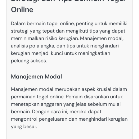
Online
Dalam bermain togel online, penting untuk memiliki
strategi yang tepat dan mengikuti tips yang dapat
meminimalkan risiko kerugian. Manajemen modal,
analisis pola angka, dan tips untuk menghindari
kerugian menjadi kunci untuk meningkatkan
peluang sukses.
Manajemen Modal
Manajemen modal merupakan aspek krusial dalam
permainan togel online. Pemain disarankan untuk
menetapkan anggaran yang jelas sebelum mulai
bermain. Dengan cara ini, mereka dapat
mengontrol pengeluaran dan menghindari kerugian
yang besar.