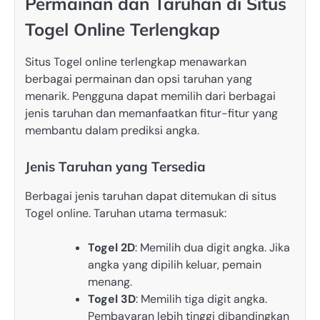
Permainan dan Taruhan di Situs
Togel Online Terlengkap
Situs Togel online terlengkap menawarkan
berbagai permainan dan opsi taruhan yang
menarik. Pengguna dapat memilih dari berbagai
jenis taruhan dan memanfaatkan fitur-fitur yang
membantu dalam prediksi angka.
Jenis Taruhan yang Tersedia
Berbagai jenis taruhan dapat ditemukan di situs
Togel online. Taruhan utama termasuk:
Togel 2D
: Memilih dua digit angka. Jika
angka yang dipilih keluar, pemain
menang.
Togel 3D
: Memilih tiga digit angka.
Pembayaran lebih tinggi dibandingkan