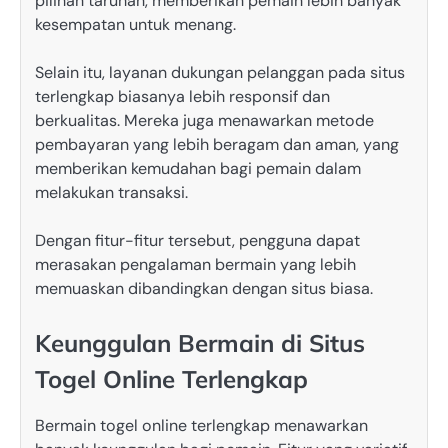
pilihan taruhan, memberikan pemain lebih banyak
kesempatan untuk menang.
Selain itu, layanan dukungan pelanggan pada situs
terlengkap biasanya lebih responsif dan
berkualitas. Mereka juga menawarkan metode
pembayaran yang lebih beragam dan aman, yang
memberikan kemudahan bagi pemain dalam
melakukan transaksi.
Dengan fitur-fitur tersebut, pengguna dapat
merasakan pengalaman bermain yang lebih
memuaskan dibandingkan dengan situs biasa.
Keunggulan Bermain di Situs
Togel Online Terlengkap
Bermain togel online terlengkap menawarkan