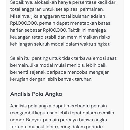
Sebaiknya, alokasikan hanya persentase kecil dari
total anggaran untuk setiap sesi permainan.
Misalnya, jika anggaran total bulanan adalah
Rp1.000.000, pemain dapat menetapkan batas
harian sebesar Rp100.000. Taktik ini menjaga
keuangan tetap stabil dan meminimalkan risiko
kehilangan seluruh modal dalam waktu singkat.
Selain itu, penting untuk tidak terbawa emosi saat
bermain. Jika modal mulai menipis, lebih baik
berhenti sejenak daripada mencoba mengejar
kerugian dengan lebih banyak taruhan.
Analisis Pola Angka
Analisis pola angka dapat membantu pemain
mengambil keputusan lebih tepat dalam memilih
nomor. Banyak pemain percaya bahwa angka
tertentu muncul lebih sering dalam periode