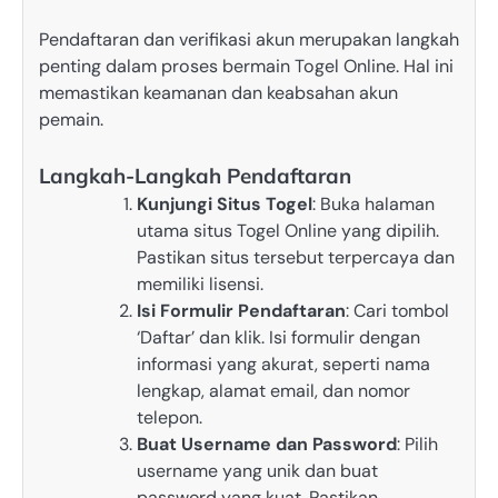
Pendaftaran dan verifikasi akun merupakan langkah
penting dalam proses bermain Togel Online. Hal ini
memastikan keamanan dan keabsahan akun
pemain.
Langkah-Langkah Pendaftaran
Kunjungi Situs Togel
: Buka halaman
utama situs Togel Online yang dipilih.
Pastikan situs tersebut terpercaya dan
memiliki lisensi.
Isi Formulir Pendaftaran
: Cari tombol
‘Daftar’ dan klik. Isi formulir dengan
informasi yang akurat, seperti nama
lengkap, alamat email, dan nomor
telepon.
Buat Username dan Password
: Pilih
username yang unik dan buat
password yang kuat. Pastikan