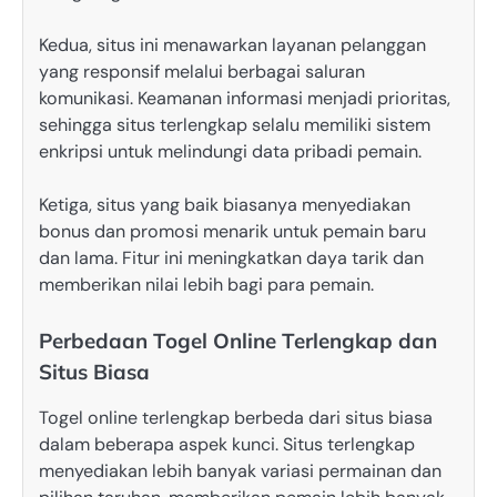
Kedua, situs ini menawarkan layanan pelanggan
yang responsif melalui berbagai saluran
komunikasi. Keamanan informasi menjadi prioritas,
sehingga situs terlengkap selalu memiliki sistem
enkripsi untuk melindungi data pribadi pemain.
Ketiga, situs yang baik biasanya menyediakan
bonus dan promosi menarik untuk pemain baru
dan lama. Fitur ini meningkatkan daya tarik dan
memberikan nilai lebih bagi para pemain.
Perbedaan Togel Online Terlengkap dan
Situs Biasa
Togel online terlengkap berbeda dari situs biasa
dalam beberapa aspek kunci. Situs terlengkap
menyediakan lebih banyak variasi permainan dan