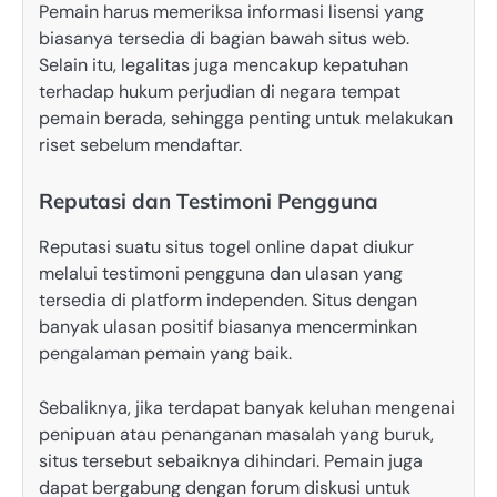
Pemain harus memeriksa informasi lisensi yang
biasanya tersedia di bagian bawah situs web.
Selain itu, legalitas juga mencakup kepatuhan
terhadap hukum perjudian di negara tempat
pemain berada, sehingga penting untuk melakukan
riset sebelum mendaftar.
Reputasi dan Testimoni Pengguna
Reputasi suatu situs togel online dapat diukur
melalui testimoni pengguna dan ulasan yang
tersedia di platform independen. Situs dengan
banyak ulasan positif biasanya mencerminkan
pengalaman pemain yang baik.
Sebaliknya, jika terdapat banyak keluhan mengenai
penipuan atau penanganan masalah yang buruk,
situs tersebut sebaiknya dihindari. Pemain juga
dapat bergabung dengan forum diskusi untuk