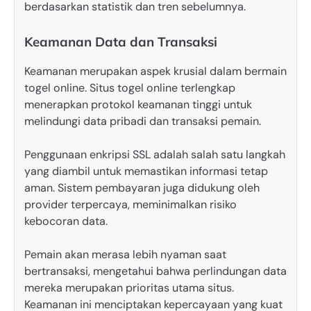
berdasarkan statistik dan tren sebelumnya.
Keamanan Data dan Transaksi
Keamanan merupakan aspek krusial dalam bermain
togel online. Situs togel online terlengkap
menerapkan protokol keamanan tinggi untuk
melindungi data pribadi dan transaksi pemain.
Penggunaan enkripsi SSL adalah salah satu langkah
yang diambil untuk memastikan informasi tetap
aman. Sistem pembayaran juga didukung oleh
provider terpercaya, meminimalkan risiko
kebocoran data.
Pemain akan merasa lebih nyaman saat
bertransaksi, mengetahui bahwa perlindungan data
mereka merupakan prioritas utama situs.
Keamanan ini menciptakan kepercayaan yang kuat