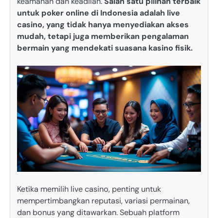
keamanan dan keadilan.
Salah satu pilihan terbaik
untuk poker online di Indonesia adalah live
casino, yang tidak hanya menyediakan akses
mudah, tetapi juga memberikan pengalaman
bermain yang mendekati suasana kasino fisik.
Ketika memilih live casino, penting untuk
mempertimbangkan reputasi, variasi permainan,
dan bonus yang ditawarkan. Sebuah platform