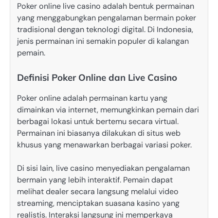
Poker online live casino adalah bentuk permainan
yang menggabungkan pengalaman bermain poker
tradisional dengan teknologi digital. Di Indonesia,
jenis permainan ini semakin populer di kalangan
pemain.
Definisi Poker Online dan Live Casino
Poker online adalah permainan kartu yang
dimainkan via internet, memungkinkan pemain dari
berbagai lokasi untuk bertemu secara virtual.
Permainan ini biasanya dilakukan di situs web
khusus yang menawarkan berbagai variasi poker.
Di sisi lain, live casino menyediakan pengalaman
bermain yang lebih interaktif. Pemain dapat
melihat dealer secara langsung melalui video
streaming, menciptakan suasana kasino yang
realistis. Interaksi langsung ini memperkaya