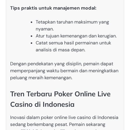
Tips praktis untuk manajemen modal:
Tetapkan taruhan maksimum yang
nyaman.
Atur tujuan kemenangan dan kerugian.
Catat semua hasil permainan untuk
analisis di masa depan.
Dengan pendekatan yang disiplin, pemain dapat
memperpanjang waktu bermain dan meningkatkan
peluang meraih kemenangan.
Tren Terbaru Poker Online Live
Casino di Indonesia
Inovasi dalam poker online live casino di Indonesia
sedang berkembang pesat. Pemain sekarang