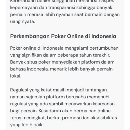
Keberadaan dealer sungguhan menambah aspek
kepercayaan dan transparansi sehingga banyak
pemain merasa lebih nyaman saat bermain dengan
uang nyata.
Perkembangan Poker Online di Indonesia
Poker online di Indonesia mengalami pertumbuhan
yang signifikan dalam beberapa tahun terakhir.
Banyak situs poker menyediakan platform dalam
bahasa Indonesia, menarik lebih banyak pemain
lokal.
Regulasi yang ketat masih menjadi tantangan,
namun sejumlah platform berusaha memenuhi
regulasi yang ada sambil menawarkan keamanan
bagi pemain. Kesadaran akan permainan online
terus meningkat, berkat promosi dan aksesibilitas
yang lebih baik.