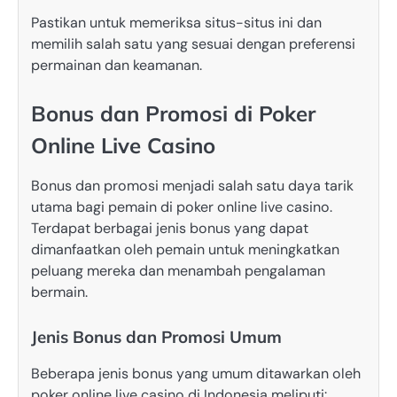
Pastikan untuk memeriksa situs-situs ini dan
memilih salah satu yang sesuai dengan preferensi
permainan dan keamanan.
Bonus dan Promosi di Poker
Online Live Casino
Bonus dan promosi menjadi salah satu daya tarik
utama bagi pemain di poker online live casino.
Terdapat berbagai jenis bonus yang dapat
dimanfaatkan oleh pemain untuk meningkatkan
peluang mereka dan menambah pengalaman
bermain.
Jenis Bonus dan Promosi Umum
Beberapa jenis bonus yang umum ditawarkan oleh
poker online live casino di Indonesia meliputi: