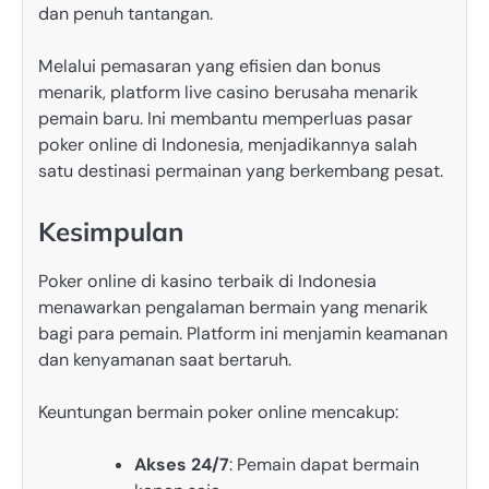
dan penuh tantangan.
Melalui pemasaran yang efisien dan bonus
menarik, platform live casino berusaha menarik
pemain baru. Ini membantu memperluas pasar
poker online di Indonesia, menjadikannya salah
satu destinasi permainan yang berkembang pesat.
Kesimpulan
Poker online di kasino terbaik di Indonesia
menawarkan pengalaman bermain yang menarik
bagi para pemain. Platform ini menjamin keamanan
dan kenyamanan saat bertaruh.
Keuntungan bermain poker online mencakup:
Akses 24/7
: Pemain dapat bermain