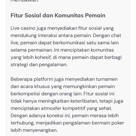
Fitur Sosial dan Komunitas Pemain
Live casino juga menyediakan fitur sosial yang
mendukung interaksi antara pemain. Dengan chat
live, pemain dapat berkomunikasi satu sama lain
selama permainan. Ini menciptakan komunitas
yang lebih kohesif, di mana pemain dapat berbagi
strategi dan pengalaman.
Beberapa platform juga menyediakan turnamen
dan acara khusus yang memungkinkan pemain
berkompetisi dengan orang lain. Fitur sosial ini
tidak hanya meningkatkan keterlibatan, tetapi juga
menciptakan atmosfer kompetitif yang sehat.
Dengan adanya koneksi ini, pemain merasa lebih
terhubung, menjadikan pengalaman bermain poker
lebih menyenangkan.