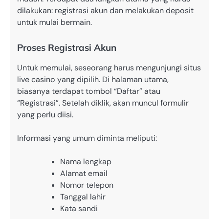
dilakukan: registrasi akun dan melakukan deposit
untuk mulai bermain.
Proses Registrasi Akun
Untuk memulai, seseorang harus mengunjungi situs
live casino yang dipilih. Di halaman utama,
biasanya terdapat tombol “Daftar” atau
“Registrasi”. Setelah diklik, akan muncul formulir
yang perlu diisi.
Informasi yang umum diminta meliputi:
Nama lengkap
Alamat email
Nomor telepon
Tanggal lahir
Kata sandi