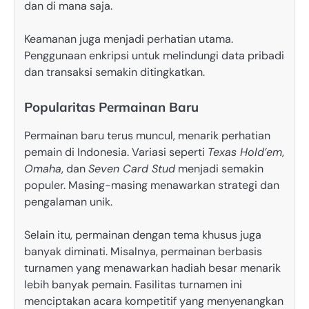
dan di mana saja.
Keamanan juga menjadi perhatian utama.
Penggunaan enkripsi untuk melindungi data pribadi
dan transaksi semakin ditingkatkan.
Popularitas Permainan Baru
Permainan baru terus muncul, menarik perhatian
pemain di Indonesia. Variasi seperti
Texas Hold’em
,
Omaha
, dan
Seven Card Stud
menjadi semakin
populer. Masing-masing menawarkan strategi dan
pengalaman unik.
Selain itu, permainan dengan tema khusus juga
banyak diminati. Misalnya, permainan berbasis
turnamen yang menawarkan hadiah besar menarik
lebih banyak pemain. Fasilitas turnamen ini
menciptakan acara kompetitif yang menyenangkan