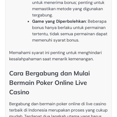
untuk menerima bonus; penting untuk
memastikan metode yang digunakan
tergabung.
Game yang Diperbolehkan
: Beberapa
bonus hanya berlaku untuk permainan
tertentu, tidak semua permainan dapat
memenuhi syarat bonus.
Memahami syarat ini penting untuk menghindari
kesalahpahaman saat menarik kemenangan.
Cara Bergabung dan Mulai
Bermain Poker Online Live
Casino
Bergabung dan bermain poker online di live casino
terbaik di Indonesia merupakan proses yang cukup
mudah. Terdapat dua langkah utama yang harus