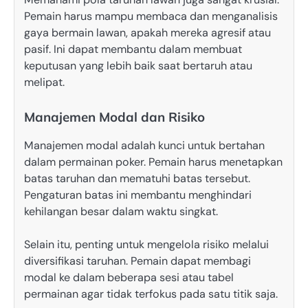
Pemain harus mampu membaca dan menganalisis
gaya bermain lawan, apakah mereka agresif atau
pasif. Ini dapat membantu dalam membuat
keputusan yang lebih baik saat bertaruh atau
melipat.
Manajemen Modal dan Risiko
Manajemen modal adalah kunci untuk bertahan
dalam permainan poker. Pemain harus menetapkan
batas taruhan dan mematuhi batas tersebut.
Pengaturan batas ini membantu menghindari
kehilangan besar dalam waktu singkat.
Selain itu, penting untuk mengelola risiko melalui
diversifikasi taruhan. Pemain dapat membagi
modal ke dalam beberapa sesi atau tabel
permainan agar tidak terfokus pada satu titik saja.