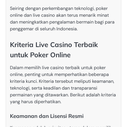
Seiring dengan perkembangan teknologi, poker
online dan live casino akan terus menarik minat
dan meningkatkan pengalaman bermain bagi para
penggemar di seluruh Indonesia.
Kriteria Live Casino Terbaik
untuk Poker Online
Dalam memilih live casino terbaik untuk poker
online, penting untuk memperhatikan beberapa
kriteria kunci. Kriteria tersebut meliputi keamanan,
teknologi, serta keadilan dan transparansi
permainan yang ditawarkan. Berikut adalah kriteria
yang harus diperhatikan.
Keamanan dan Lisensi Resmi