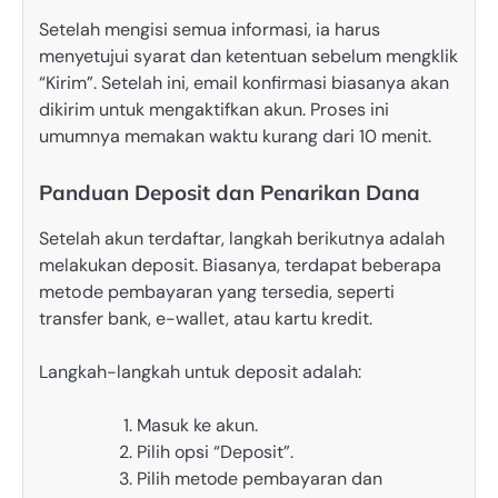
Setelah mengisi semua informasi, ia harus
menyetujui syarat dan ketentuan sebelum mengklik
“Kirim”. Setelah ini, email konfirmasi biasanya akan
dikirim untuk mengaktifkan akun. Proses ini
umumnya memakan waktu kurang dari 10 menit.
Panduan Deposit dan Penarikan Dana
Setelah akun terdaftar, langkah berikutnya adalah
melakukan deposit. Biasanya, terdapat beberapa
metode pembayaran yang tersedia, seperti
transfer bank, e-wallet, atau kartu kredit.
Langkah-langkah untuk deposit adalah:
Masuk ke akun.
Pilih opsi “Deposit”.
Pilih metode pembayaran dan