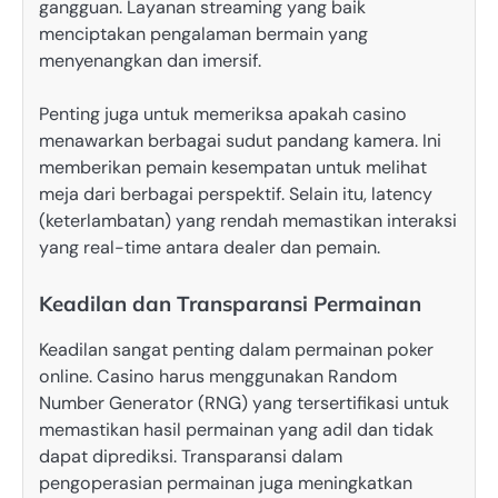
gangguan. Layanan streaming yang baik
menciptakan pengalaman bermain yang
menyenangkan dan imersif.
Penting juga untuk memeriksa apakah casino
menawarkan berbagai sudut pandang kamera. Ini
memberikan pemain kesempatan untuk melihat
meja dari berbagai perspektif. Selain itu, latency
(keterlambatan) yang rendah memastikan interaksi
yang real-time antara dealer dan pemain.
Keadilan dan Transparansi Permainan
Keadilan sangat penting dalam permainan poker
online. Casino harus menggunakan Random
Number Generator (RNG) yang tersertifikasi untuk
memastikan hasil permainan yang adil dan tidak
dapat diprediksi. Transparansi dalam
pengoperasian permainan juga meningkatkan