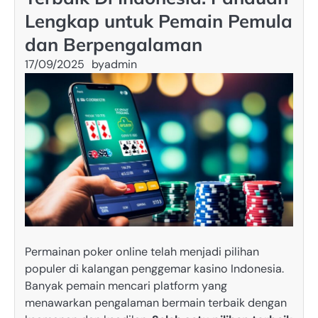
Lengkap untuk Pemain Pemula
dan Berpengalaman
17/09/2025
by
admin
Permainan poker online telah menjadi pilihan
populer di kalangan penggemar kasino Indonesia.
Banyak pemain mencari platform yang
menawarkan pengalaman bermain terbaik dengan