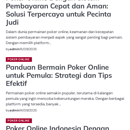
Pembayaran Cepat dan Aman:
Solusi Terpercaya untuk Pecinta
Judi
Dalam dunia permainan poker online, keamanan dan kecepatan
sistem pembayaran menjadi aspek yang sangat penting bagi pemain.
Dengan memilih platform…
by
admin
15/09/2025
POKER ONLINE
Panduan Bermain Poker Online
untuk Pemula: Strategi dan Tips
Efektif
Permainan poker online semakin populer, terutama di kalangan
pemula yang ingin mencoba keberuntungan mereka. Dengan berbagai
platform yang tersedia, banyak…
by
admin
14/09/2025
POKER ONLINE
Poker Online Indonesia Dengan