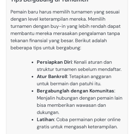
Pemain baru harus memilih turnamen yang sesuai
dengan level keterampilan mereka. Memilih
turnamen dengan buy-in yang lebih rendah dapat
membantu mereka merasakan pengalaman tanpa
tekanan finansial yang besar. Berikut adalah
beberapa tips untuk bergabung:
Persiapkan Diri
: Kenali aturan dan
struktur turnamen sebelum mendaftar.
Atur Bankroll
: Tetapkan anggaran
untuk bermain dan patuhi itu.
Bergabunglah dengan Komunitas
:
Menjalin hubungan dengan pemain lain
bisa memberikan wawasan dan
dukungan.
Latihan
: Coba permainan poker online
gratis untuk mengasah keterampilan.