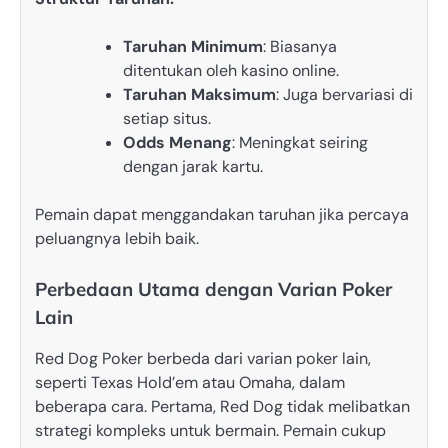
Taruhan Minimum
: Biasanya
ditentukan oleh kasino online.
Taruhan Maksimum
: Juga bervariasi di
setiap situs.
Odds Menang
: Meningkat seiring
dengan jarak kartu.
Pemain dapat menggandakan taruhan jika percaya
peluangnya lebih baik.
Perbedaan Utama dengan Varian Poker
Lain
Red Dog Poker berbeda dari varian poker lain,
seperti Texas Hold’em atau Omaha, dalam
beberapa cara. Pertama, Red Dog tidak melibatkan
strategi kompleks untuk bermain. Pemain cukup