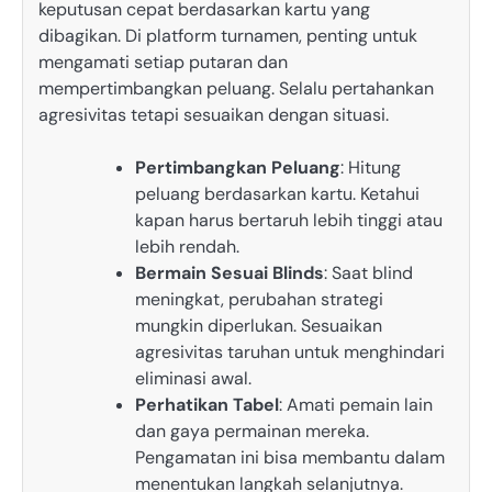
keputusan cepat berdasarkan kartu yang
dibagikan. Di platform turnamen, penting untuk
mengamati setiap putaran dan
mempertimbangkan peluang. Selalu pertahankan
agresivitas tetapi sesuaikan dengan situasi.
Pertimbangkan Peluang
: Hitung
peluang berdasarkan kartu. Ketahui
kapan harus bertaruh lebih tinggi atau
lebih rendah.
Bermain Sesuai Blinds
: Saat blind
meningkat, perubahan strategi
mungkin diperlukan. Sesuaikan
agresivitas taruhan untuk menghindari
eliminasi awal.
Perhatikan Tabel
: Amati pemain lain
dan gaya permainan mereka.
Pengamatan ini bisa membantu dalam
menentukan langkah selanjutnya.