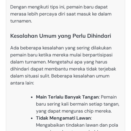
Dengan mengikuti tips ini, pemain baru dapat
merasa lebih percaya diri saat masuk ke dalam
turnamen.
Kesalahan Umum yang Perlu Dihindari
Ada beberapa kesalahan yang sering dilakukan
pemain baru ketika mereka mulai berpartisipasi
dalam turnamen. Mengetahui apa yang harus
dihindari dapat membantu mereka tidak terjebak
dalam situasi sulit. Beberapa kesalahan umum
antara lain:
Main Terlalu Banyak Tangan
: Pemain
baru sering kali bermain setiap tangan,
yang dapat menguras chip mereka.
Tidak Mengamati Lawan
:
Mengabaikan tindakan lawan dan pola