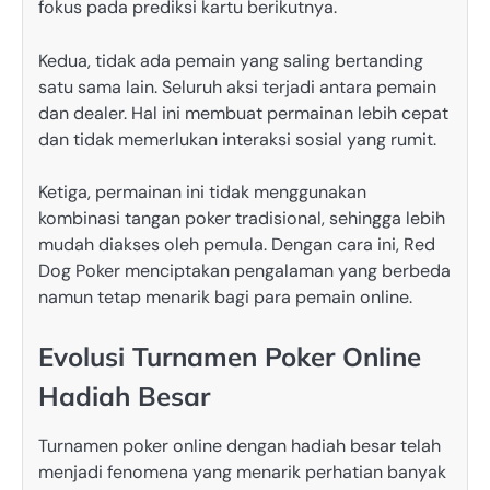
fokus pada prediksi kartu berikutnya.
Kedua, tidak ada pemain yang saling bertanding
satu sama lain. Seluruh aksi terjadi antara pemain
dan dealer. Hal ini membuat permainan lebih cepat
dan tidak memerlukan interaksi sosial yang rumit.
Ketiga, permainan ini tidak menggunakan
kombinasi tangan poker tradisional, sehingga lebih
mudah diakses oleh pemula. Dengan cara ini, Red
Dog Poker menciptakan pengalaman yang berbeda
namun tetap menarik bagi para pemain online.
Evolusi Turnamen Poker Online
Hadiah Besar
Turnamen poker online dengan hadiah besar telah
menjadi fenomena yang menarik perhatian banyak