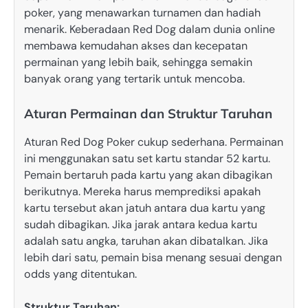
poker, yang menawarkan turnamen dan hadiah
menarik. Keberadaan Red Dog dalam dunia online
membawa kemudahan akses dan kecepatan
permainan yang lebih baik, sehingga semakin
banyak orang yang tertarik untuk mencoba.
Aturan Permainan dan Struktur Taruhan
Aturan Red Dog Poker cukup sederhana. Permainan
ini menggunakan satu set kartu standar 52 kartu.
Pemain bertaruh pada kartu yang akan dibagikan
berikutnya. Mereka harus memprediksi apakah
kartu tersebut akan jatuh antara dua kartu yang
sudah dibagikan. Jika jarak antara kedua kartu
adalah satu angka, taruhan akan dibatalkan. Jika
lebih dari satu, pemain bisa menang sesuai dengan
odds yang ditentukan.
Struktur Taruhan: