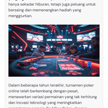
hanya sekadar hiburan, tetapi juga peluang untuk
bersaing dan memenangkan hadiah yang
menggiurkan.
Dalam beberapa tahun terakhir, turnamen poker
online telah berkembang dengan pesat,
menawarkan variasi permainan yang tak terhitung
dan inovasi teknologi yang meningkatkan