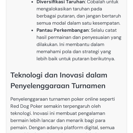
Diversifikasi Taruhan
: Cobalah untuk
mengalokasikan taruhan pada
berbagai putaran, dan jangan bertaruh
semua modal dalam satu kesempatan.
Pantau Perkembangan
: Selalu catat
hasil permainan dan penyesuaian yang
dilakukan. Ini membantu dalam
memahami pola dan strategi yang
lebih baik untuk putaran berikutnya.
Teknologi dan Inovasi dalam
Penyelenggaraan Turnamen
Penyelenggaraan turnamen poker online seperti
Red Dog Poker semakin terpengaruh oleh
teknologi. Inovasi ini membuat pengalaman
bermain lebih lancar dan menarik bagi para
pemain. Dengan adanya platform digital, semua