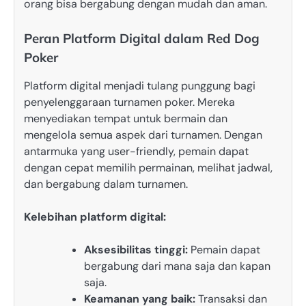
orang bisa bergabung dengan mudah dan aman.
Peran Platform Digital dalam Red Dog
Poker
Platform digital menjadi tulang punggung bagi
penyelenggaraan turnamen poker. Mereka
menyediakan tempat untuk bermain dan
mengelola semua aspek dari turnamen. Dengan
antarmuka yang user-friendly, pemain dapat
dengan cepat memilih permainan, melihat jadwal,
dan bergabung dalam turnamen.
Kelebihan platform digital:
Aksesibilitas tinggi:
Pemain dapat
bergabung dari mana saja dan kapan
saja.
Keamanan yang baik:
Transaksi dan