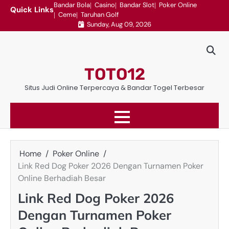
Skip
Bandar Bola
Casino
Bandar Slot
Poker Online
Quick Links
Ceme
Taruhan Golf
to
Sunday, Aug 09, 2026
content
TOTO12
Situs Judi Online Terpercaya & Bandar Togel Terbesar
Home
Poker Online
Link Red Dog Poker 2026 Dengan Turnamen Poker
Online Berhadiah Besar
Link Red Dog Poker 2026
Dengan Turnamen Poker