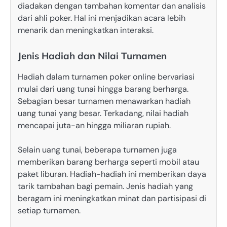
diadakan dengan tambahan komentar dan analisis
dari ahli poker. Hal ini menjadikan acara lebih
menarik dan meningkatkan interaksi.
Jenis Hadiah dan Nilai Turnamen
Hadiah dalam turnamen poker online bervariasi
mulai dari uang tunai hingga barang berharga.
Sebagian besar turnamen menawarkan hadiah
uang tunai yang besar. Terkadang, nilai hadiah
mencapai juta-an hingga miliaran rupiah.
Selain uang tunai, beberapa turnamen juga
memberikan barang berharga seperti mobil atau
paket liburan. Hadiah-hadiah ini memberikan daya
tarik tambahan bagi pemain. Jenis hadiah yang
beragam ini meningkatkan minat dan partisipasi di
setiap turnamen.