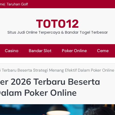
me
Taruhan Golf
TOTO12
Situs Judi Online Terpercaya & Bandar Togel Terbesar
Casino
Bandar Slot
Poker Online
Ceme
 Terbaru Beserta Strategi Menang Efektif Dalam Poker Online
er 2026 Terbaru Beserta
Dalam Poker Online