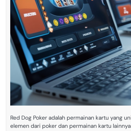
Red Dog Poker adalah permainan kartu yang u
elemen dari poker dan permainan kartu lainny