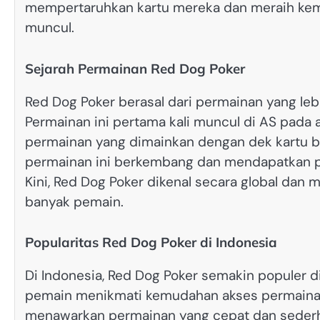
mempertaruhkan kartu mereka dan meraih kem
muncul.
Sejarah Permainan Red Dog Poker
Red Dog Poker berasal dari permainan yang leb
Permainan ini pertama kali muncul di AS pada 
permainan yang dimainkan dengan dek kartu bia
permainan ini berkembang dan mendapatkan pop
Kini, Red Dog Poker dikenal secara global dan 
banyak pemain.
Popularitas Red Dog Poker di Indonesia
Di Indonesia, Red Dog Poker semakin populer 
pemain menikmati kemudahan akses permainan i
menawarkan permainan yang cepat dan sederh