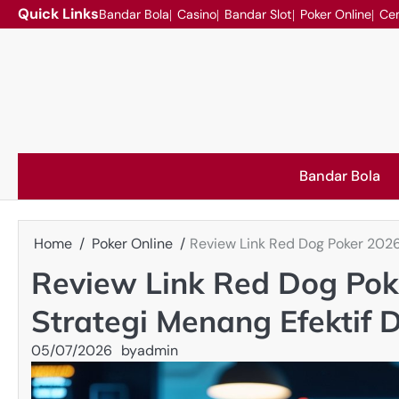
Skip
Quick Links
Bandar Bola
Casino
Bandar Slot
Poker Online
Ce
to
content
Bandar Bola
Home
Poker Online
Review Link Red Dog Poker 2026
Review Link Red Dog Pok
Strategi Menang Efektif 
05/07/2026
by
admin