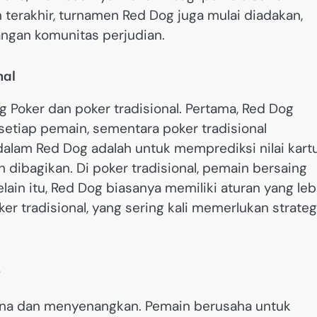
erakhir, turnamen Red Dog juga mulai diadakan,
angan komunitas perjudian.
nal
Poker dan poker tradisional. Pertama, Red Dog
etiap pemain, sementara poker tradisional
dalam Red Dog adalah untuk memprediksi nilai kart
h dibagikan. Di poker tradisional, pemain bersaing
ain itu, Red Dog biasanya memiliki aturan yang leb
 tradisional, yang sering kali memerlukan strateg
e
ana dan menyenangkan. Pemain berusaha untuk