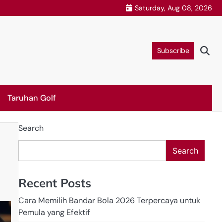
Saturday, Aug 08, 2026
Subscribe
Taruhan Golf
Search
Search
Recent Posts
Cara Memilih Bandar Bola 2026 Terpercaya untuk
Pemula yang Efektif