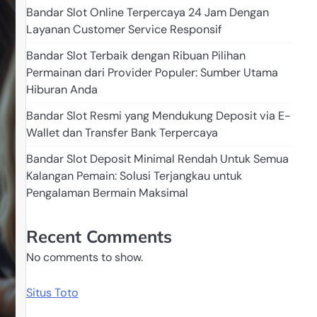
Bandar Slot Online Terpercaya 24 Jam Dengan
Layanan Customer Service Responsif
Bandar Slot Terbaik dengan Ribuan Pilihan
Permainan dari Provider Populer: Sumber Utama
Hiburan Anda
Bandar Slot Resmi yang Mendukung Deposit via E-
Wallet dan Transfer Bank Terpercaya
Bandar Slot Deposit Minimal Rendah Untuk Semua
Kalangan Pemain: Solusi Terjangkau untuk
Pengalaman Bermain Maksimal
Recent Comments
No comments to show.
Situs Toto