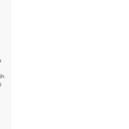
u
ih
i