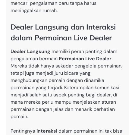
mencari pengalaman baru tanpa harus
meninggalkan rumah.
Dealer Langsung dan Interaksi
dalam Permainan Live Dealer
Dealer Langsung
memiliki peran penting dalam
pengalaman bermain
Permainan Live Dealer
.
Mereka tidak hanya sekadar pengelola permainan,
tetapi juga menjadi juru bicara yang
menghubungkan pemain dengan dinamika
permainan yang terjadi. Keterampilan komunikasi
menjadi salah satu aspek penting bagi dealer, di
mana mereka perlu mampu menjelaskan aturan
permainan dengan jelas dan menarik perhatian
pemain.
Pentingnya
interaksi
dalam permainan ini tak bisa