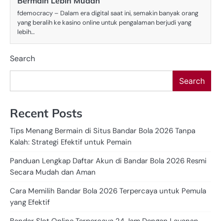
Bermain Lebih Mudah
fdemocracy – Dalam era digital saat ini, semakin banyak orang
yang beralih ke kasino online untuk pengalaman berjudi yang
lebih…
Search
Search
Recent Posts
Tips Menang Bermain di Situs Bandar Bola 2026 Tanpa
Kalah: Strategi Efektif untuk Pemain
Panduan Lengkap Daftar Akun di Bandar Bola 2026 Resmi
Secara Mudah dan Aman
Cara Memilih Bandar Bola 2026 Terpercaya untuk Pemula
yang Efektif
Bandar Slot Online Terpercaya 24 Jam Dengan Layanan