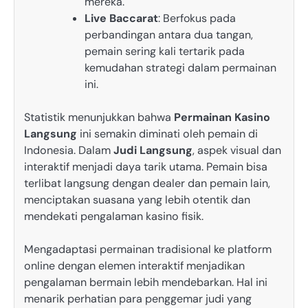
mereka.
Live Baccarat
: Berfokus pada
perbandingan antara dua tangan,
pemain sering kali tertarik pada
kemudahan strategi dalam permainan
ini.
Statistik menunjukkan bahwa
Permainan Kasino
Langsung
ini semakin diminati oleh pemain di
Indonesia. Dalam
Judi Langsung
, aspek visual dan
interaktif menjadi daya tarik utama. Pemain bisa
terlibat langsung dengan dealer dan pemain lain,
menciptakan suasana yang lebih otentik dan
mendekati pengalaman kasino fisik.
Mengadaptasi permainan tradisional ke platform
online dengan elemen interaktif menjadikan
pengalaman bermain lebih mendebarkan. Hal ini
menarik perhatian para penggemar judi yang