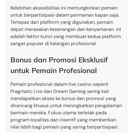
Kelebihan aksesibilitas ini memungkinkan pemain
untuk berpartisipasi dalam permainan kapan saja.
Terlepas dari platform yang digunakan, pemain
dapat merasakan kesenangan dan kenyamanan. Ini
adalah faktor kunci yang membuat kedua platform
sangat populer di kalangan profesional.
Bonus dan Promosi Eksklusif
untuk Pemain Profesional
Pemain profesional dalam live casino seperti
Pragmatic Live dan Dream Gaming sering kali
mendapatkan akses ke bonus dan promosi yang
dirancang khusus untuk meningkatkan pengalaman
bermain mereka. Fokus utama terletak pada
program loyalitas dan insentif yang memberikan
nilai lebih bagi pemain yang sering berpartisipasi.