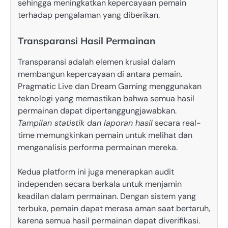
sehingga meningkatkan kepercayaan pemain
terhadap pengalaman yang diberikan.
Transparansi Hasil Permainan
Transparansi adalah elemen krusial dalam
membangun kepercayaan di antara pemain.
Pragmatic Live dan Dream Gaming menggunakan
teknologi yang memastikan bahwa semua hasil
permainan dapat dipertanggungjawabkan.
Tampilan statistik dan laporan hasil
secara real-
time memungkinkan pemain untuk melihat dan
menganalisis performa permainan mereka.
Kedua platform ini juga menerapkan audit
independen secara berkala untuk menjamin
keadilan dalam permainan. Dengan sistem yang
terbuka, pemain dapat merasa aman saat bertaruh,
karena semua hasil permainan dapat diverifikasi.