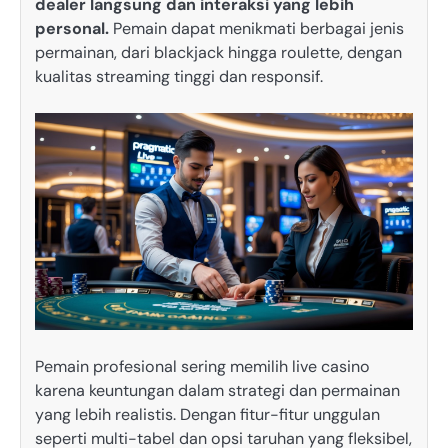
dealer langsung dan interaksi yang lebih
personal.
Pemain dapat menikmati berbagai jenis
permainan, dari blackjack hingga roulette, dengan
kualitas streaming tinggi dan responsif.
Pemain profesional sering memilih live casino
karena keuntungan dalam strategi dan permainan
yang lebih realistis. Dengan fitur-fitur unggulan
seperti multi-tabel dan opsi taruhan yang fleksibel,