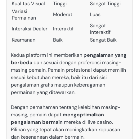
Kualitas Visual
Tinggi
Sangat Tinggi
Variasi
Moderat
Luas
Permainan
Sangat
Interaksi Dealer
Interaktif
Interaktif
Keamanan
Baik
Sangat Baik
Kedua platform ini memberikan
pengalaman yang
berbeda
dan sesuai dengan preferensi masing-
masing pemain. Pemain profesional dapat memilih
sesuai kebutuhan mereka, baik itu dari sisi
pengalaman grafis maupun keberagaman
permainan yang ditawarkan.
Dengan pemahaman tentang kelebihan masing-
masing, pemain dapat
mengoptimalkan
pengalaman bermain
mereka di live casino.
Pilihan yang tepat akan meningkatkan kepuasan
dan kesenangan dalam bermain.