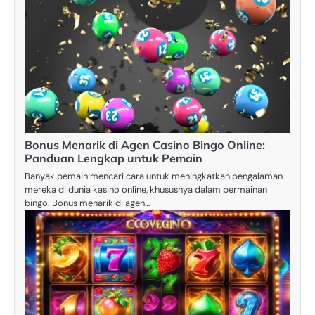
Bonus Menarik di Agen Casino Bingo Online:
Panduan Lengkap untuk Pemain
Banyak pemain mencari cara untuk meningkatkan pengalaman
mereka di dunia kasino online, khususnya dalam permainan
bingo. Bonus menarik di agen…