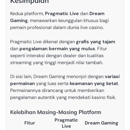
Kesimpulan
Kedua platform,
Pragmatic Live
dan
Dream
Gaming
, menawarkan keunggulan khusus bagi
pemain profesional dalam dunia live casino.
Pragmatic Live dikenal dengan
grafis yang tajam
dan
pengalaman bermain yang mulus
. Fitur
seperti interaksi dengan dealer dan kualitas
streaming yang tinggi menjadi nilai tambah.
Di sisi lain, Dream Gaming menonjol dengan
variasi
permainan
yang luas serta
keamanan yang ketat
.
Permainannya dirancang untuk memberikan
pengalaman autentik yang mendekati kasino fisik.
Kelebihan Masing-Masing Platform
Pragmatic
Fitur
Dream Gaming
Live