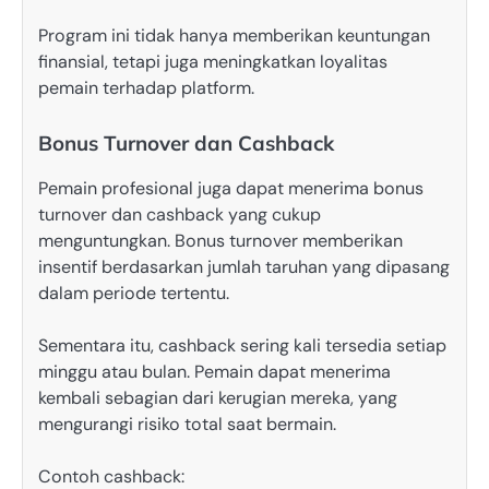
Program ini tidak hanya memberikan keuntungan
finansial, tetapi juga meningkatkan loyalitas
pemain terhadap platform.
Bonus Turnover dan Cashback
Pemain profesional juga dapat menerima bonus
turnover dan cashback yang cukup
menguntungkan. Bonus turnover memberikan
insentif berdasarkan jumlah taruhan yang dipasang
dalam periode tertentu.
Sementara itu, cashback sering kali tersedia setiap
minggu atau bulan. Pemain dapat menerima
kembali sebagian dari kerugian mereka, yang
mengurangi risiko total saat bermain.
Contoh cashback: