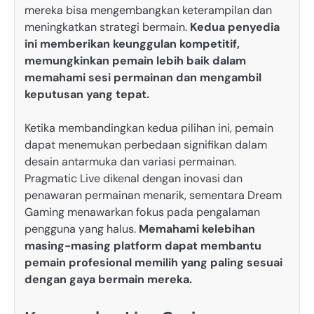
mereka bisa mengembangkan keterampilan dan
meningkatkan strategi bermain.
Kedua penyedia
ini memberikan keunggulan kompetitif,
memungkinkan pemain lebih baik dalam
memahami sesi permainan dan mengambil
keputusan yang tepat.
Ketika membandingkan kedua pilihan ini, pemain
dapat menemukan perbedaan signifikan dalam
desain antarmuka dan variasi permainan.
Pragmatic Live dikenal dengan inovasi dan
penawaran permainan menarik, sementara Dream
Gaming menawarkan fokus pada pengalaman
pengguna yang halus.
Memahami kelebihan
masing-masing platform dapat membantu
pemain profesional memilih yang paling sesuai
dengan gaya bermain mereka.