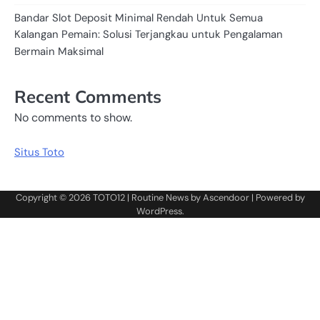
Bandar Slot Deposit Minimal Rendah Untuk Semua
Kalangan Pemain: Solusi Terjangkau untuk Pengalaman
Bermain Maksimal
Recent Comments
No comments to show.
Situs Toto
Copyright © 2026
TOTO12
| Routine News by
Ascendoor
| Powered by
WordPress
.