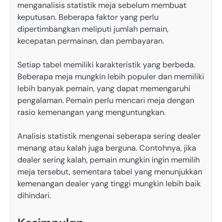
menganalisis statistik meja sebelum membuat
keputusan. Beberapa faktor yang perlu
dipertimbangkan meliputi jumlah pemain,
kecepatan permainan, dan pembayaran.
Setiap tabel memiliki karakteristik yang berbeda.
Beberapa meja mungkin lebih populer dan memiliki
lebih banyak pemain, yang dapat memengaruhi
pengalaman. Pemain perlu mencari meja dengan
rasio kemenangan yang menguntungkan.
Analisis statistik mengenai seberapa sering dealer
menang atau kalah juga berguna. Contohnya, jika
dealer sering kalah, pemain mungkin ingin memilih
meja tersebut, sementara tabel yang menunjukkan
kemenangan dealer yang tinggi mungkin lebih baik
dihindari.