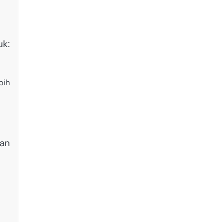
uk:
bih
gan