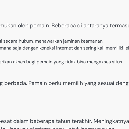
emukan oleh pemain. Beberapa di antaranya termas
iakui secara hukum, menawarkan jaminan keamanan.
mana saja dengan koneksi internet dan sering kali memiliki le
rikan akses bagi pemain yang tidak bisa mengakses situs
yang berbeda. Pemain perlu memilih yang sesuai den
pesat dalam beberapa tahun terakhir. Meningkatnya