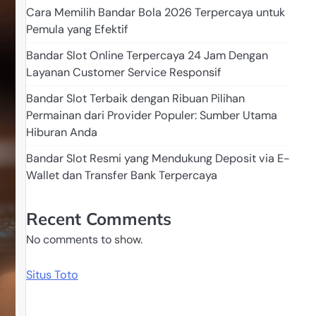
Cara Memilih Bandar Bola 2026 Terpercaya untuk
Pemula yang Efektif
Bandar Slot Online Terpercaya 24 Jam Dengan
Layanan Customer Service Responsif
Bandar Slot Terbaik dengan Ribuan Pilihan
Permainan dari Provider Populer: Sumber Utama
Hiburan Anda
Bandar Slot Resmi yang Mendukung Deposit via E-
Wallet dan Transfer Bank Terpercaya
Recent Comments
No comments to show.
Situs Toto