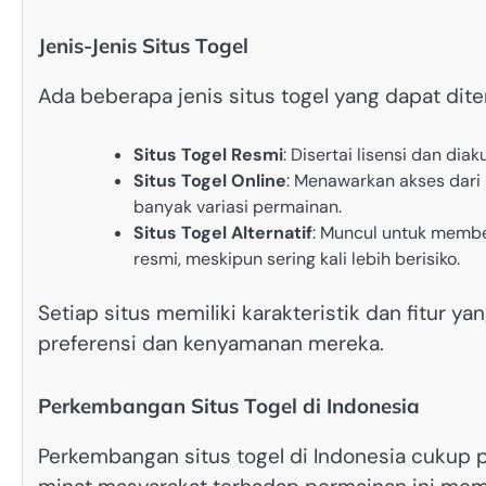
Jenis-Jenis Situs Togel
Ada beberapa jenis situs togel yang dapat dit
Situs Togel Resmi
: Disertai lisensi dan d
Situs Togel Online
: Menawarkan akses dari 
banyak variasi permainan.
Situs Togel Alternatif
: Muncul untuk membe
resmi, meskipun sering kali lebih berisiko.
Setiap situs memiliki karakteristik dan fitur 
preferensi dan kenyamanan mereka.
Perkembangan Situs Togel di Indonesia
Perkembangan situs togel di Indonesia cukup 