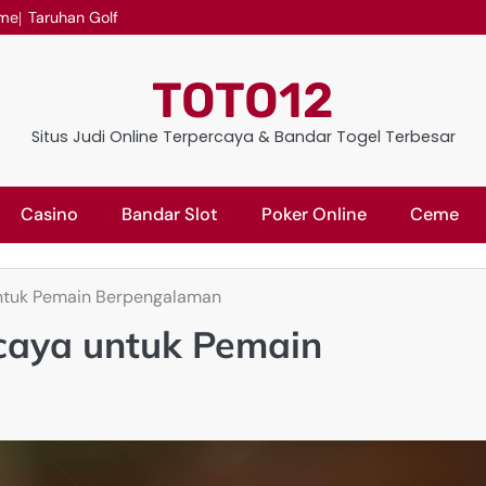
me
Taruhan Golf
TOTO12
Situs Judi Online Terpercaya & Bandar Togel Terbesar
Casino
Bandar Slot
Poker Online
Ceme
untuk Pemain Berpengalaman
rcaya untuk Pemain