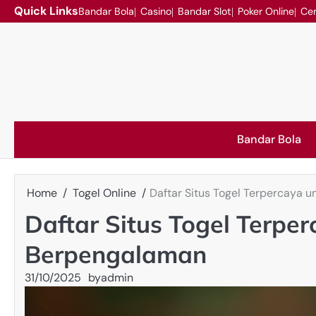
Skip
Quick Links
Bandar Bola
Casino
Bandar Slot
Poker Online
Ce
to
content
Bandar Bola
Home
Togel Online
Daftar Situs Togel Terpercaya 
Daftar Situs Togel Terpe
Berpengalaman
31/10/2025
by
admin