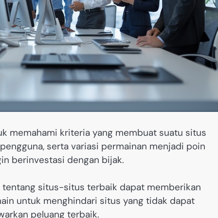
tuk memahami kriteria yang membuat suatu situs
san pengguna, serta variasi permainan menjadi poin
n berinvestasi dengan bijak.
i tentang situs-situs terbaik dapat memberikan
ain untuk menghindari situs yang tidak dapat
arkan peluang terbaik.