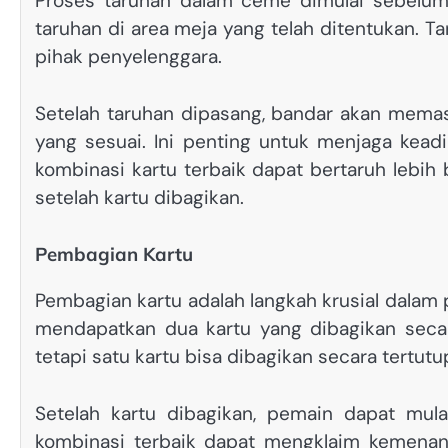
Proses taruhan dalam ceme dimulai sebelu
taruhan di area meja yang telah ditentukan. 
pihak penyelenggara.
Setelah taruhan dipasang, bandar akan mem
yang sesuai. Ini penting untuk menjaga kead
kombinasi kartu terbaik dapat bertaruh lebi
setelah kartu dibagikan.
Pembagian Kartu
Pembagian kartu adalah langkah krusial dala
mendapatkan dua kartu yang dibagikan seca
tetapi satu kartu bisa dibagikan secara tertutu
Setelah kartu dibagikan, pemain dapat mul
kombinasi terbaik dapat mengklaim kemenan