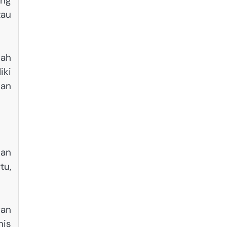
ang
tau
lah
iki
kan
kan
tu,
gan
nis