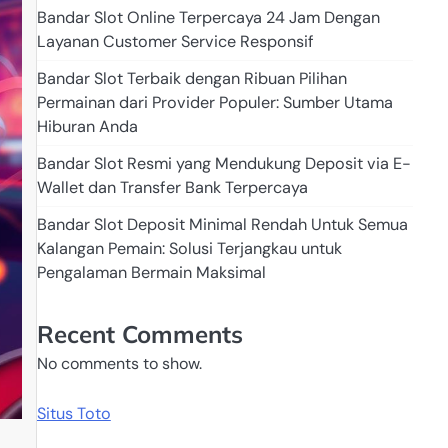
Bandar Slot Online Terpercaya 24 Jam Dengan
Layanan Customer Service Responsif
Bandar Slot Terbaik dengan Ribuan Pilihan
Permainan dari Provider Populer: Sumber Utama
Hiburan Anda
Bandar Slot Resmi yang Mendukung Deposit via E-
Wallet dan Transfer Bank Terpercaya
Bandar Slot Deposit Minimal Rendah Untuk Semua
Kalangan Pemain: Solusi Terjangkau untuk
Pengalaman Bermain Maksimal
Recent Comments
No comments to show.
Situs Toto