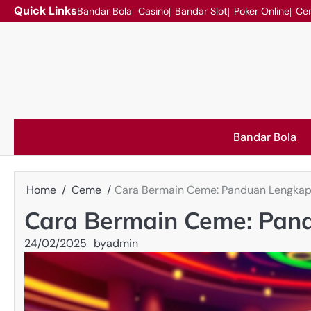
Skip
Quick Links
Bandar Bola
Casino
Bandar Slot
Poker Online
Ce
to
content
Bandar Bola
Home
Ceme
Cara Bermain Ceme: Panduan Lengkap
Cara Bermain Ceme: Pan
24/02/2025
by
admin