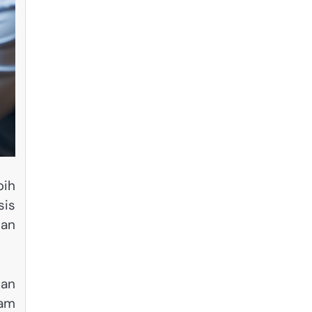
bih
sis
dan
kan
lam