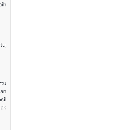
ih
tu,
rtu
kan
sil
jak