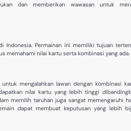
rlukan dan memberikan wawasan untuk mera
 Indonesia. Permainan ini memiliki tujuan terten
rus memahami nilai kartu serta kombinasi yang ada.
 untuk mengalahkan lawan dengan kombinasi ka
patkan nilai kartu yang lebih tinggi dibanding
alam memilih taruhan juga sangat memengaruhi ha
emain dapat membuat keputusan yang lebih bi