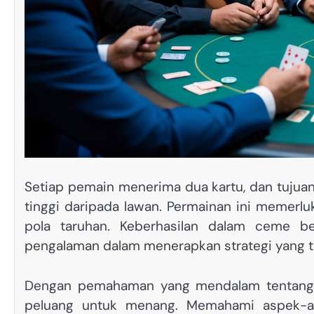
Setiap pemain menerima dua kartu, dan tujuan 
tinggi daripada lawan. Permainan ini memerl
pola taruhan. Keberhasilan dalam ceme b
pengalaman dalam menerapkan strategi yang t
Dengan pemahaman yang mendalam tentan
peluang untuk menang. Memahami aspek-a