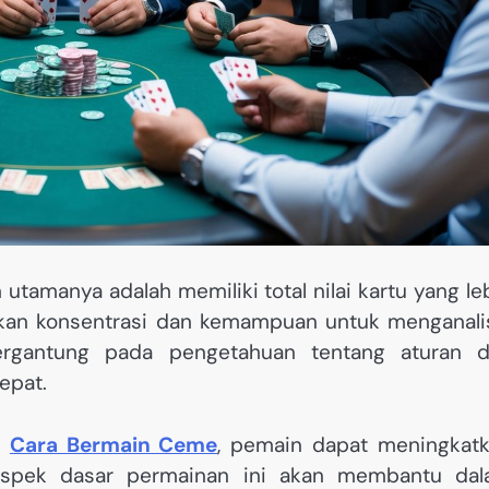
utamanya adalah memiliki total nilai kartu yang le
ukan konsentrasi dan kemampuan untuk menganali
ergantung pada pengetahuan tentang aturan 
epat.
g
Cara Bermain Ceme
, pemain dapat meningkat
spek dasar permainan ini akan membantu da