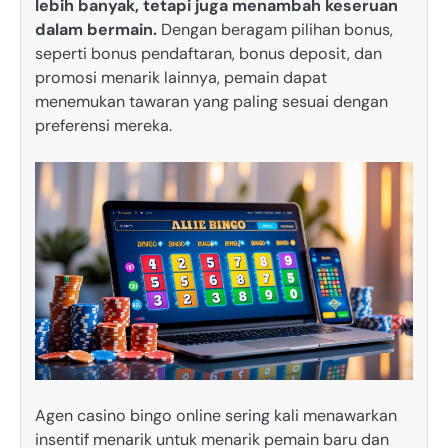
lebih banyak, tetapi juga menambah keseruan
dalam bermain.
Dengan beragam pilihan bonus,
seperti bonus pendaftaran, bonus deposit, dan
promosi menarik lainnya, pemain dapat
menemukan tawaran yang paling sesuai dengan
preferensi mereka.
Agen casino bingo online sering kali menawarkan
insentif menarik untuk menarik pemain baru dan