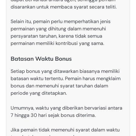
disarankan untuk membaca syarat secara teliti.
Selain itu, pemain perlu memperhatikan jenis
permainan yang dihitung dalam memenuhi
persyaratan taruhan, karena tidak semua
permainan memiliki kontribusi yang sama.
Batasan Waktu Bonus
Setiap bonus yang ditawarkan biasanya memiliki
batasan waktu tertentu. Pemain harus mengklaim
bonus dan memenuhi syarat taruhan dalam
periode yang ditetapkan.
Umumnya, waktu yang diberikan bervariasi antara
7 hingga 30 hari sejak bonus diterima.
Jika pemain tidak memenuhi syarat dalam waktu