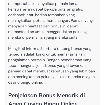
mempertahankan loyalitas pemain lama.
Penawaran ini dapat berupa putaran gratis,
cashback, atau hadiah tambahan yang
meningkatkan potensi kemenangan. Pemain yang
menyadari manfaat dari bonus ini dapat
memanfaatkan untuk menggandakan peluang
mereka di permainan yang mereka cintai.
Mengikuti informasi terbaru tentang bonus yang
tersedia adalah kunci untuk memaksimalkan
pengalaman bermain. Dengan pemahaman yang
tepat mengenai jenis bonus yang ditawarkan,
pemain dapat membuat keputusan yang lebih baik
dan meningkatkan peluang sukses mereka di agen
casino bingo online.
Penjelasan Bonus Menarik di
Agen Casino Bingo Online