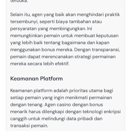
terbuka.
Selain itu, agen yang baik akan menghindari praktik
tersembunyi, seperti biaya tambahan atau
persyaratan yang membingungkan. Ini
memungkinkan pemain untuk membuat keputusan
yang lebih baik tentang bagaimana dan kapan
menggunakan bonus mereka. Dengan transparansi,
pemain dapat merencanakan strategi permainan
mereka secara lebih efektif.
Keamanan Platform
Keamanan platform adalah prioritas utama bagi
setiap pemain yang ingin menikmati permainan
dengan tenang. Agen casino dengan bonus
menarik harus dilengkapi dengan teknologi enkripsi
canggih untuk melindungi data pribadi dan
transaksi pemain.