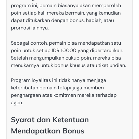
program ini, pemain biasanya akan memperoleh
poin setiap kali mereka bermain, yang kemudian
dapat ditukarkan dengan bonus, hadiah, atau
promosi lainnya.
Sebagai contoh, pemain bisa mendapatkan satu
poin untuk setiap IDR 10.000 yang dipertaruhkan.
Setelah mengumpulkan cukup poin, mereka bisa
menukarnya untuk bonus khusus atau tiket undian.
Program loyalitas ini tidak hanya menjaga
keterlibatan pemain tetapi juga memberi
penghargaan atas komitmen mereka terhadap
agen.
Syarat dan Ketentuan
Mendapatkan Bonus