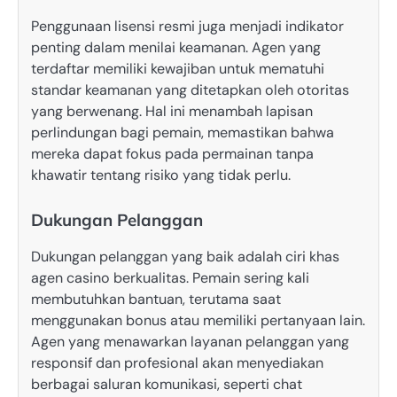
Penggunaan lisensi resmi juga menjadi indikator
penting dalam menilai keamanan. Agen yang
terdaftar memiliki kewajiban untuk mematuhi
standar keamanan yang ditetapkan oleh otoritas
yang berwenang. Hal ini menambah lapisan
perlindungan bagi pemain, memastikan bahwa
mereka dapat fokus pada permainan tanpa
khawatir tentang risiko yang tidak perlu.
Dukungan Pelanggan
Dukungan pelanggan yang baik adalah ciri khas
agen casino berkualitas. Pemain sering kali
membutuhkan bantuan, terutama saat
menggunakan bonus atau memiliki pertanyaan lain.
Agen yang menawarkan layanan pelanggan yang
responsif dan profesional akan menyediakan
berbagai saluran komunikasi, seperti chat