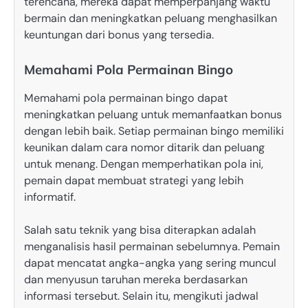
terencana, mereka dapat memperpanjang waktu
bermain dan meningkatkan peluang menghasilkan
keuntungan dari bonus yang tersedia.
Memahami Pola Permainan Bingo
Memahami pola permainan bingo dapat
meningkatkan peluang untuk memanfaatkan bonus
dengan lebih baik. Setiap permainan bingo memiliki
keunikan dalam cara nomor ditarik dan peluang
untuk menang. Dengan memperhatikan pola ini,
pemain dapat membuat strategi yang lebih
informatif.
Salah satu teknik yang bisa diterapkan adalah
menganalisis hasil permainan sebelumnya. Pemain
dapat mencatat angka-angka yang sering muncul
dan menyusun taruhan mereka berdasarkan
informasi tersebut. Selain itu, mengikuti jadwal