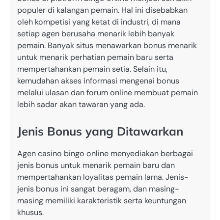
populer di kalangan pemain. Hal ini disebabkan
oleh kompetisi yang ketat di industri, di mana
setiap agen berusaha menarik lebih banyak
pemain. Banyak situs menawarkan bonus menarik
untuk menarik perhatian pemain baru serta
mempertahankan pemain setia. Selain itu,
kemudahan akses informasi mengenai bonus
melalui ulasan dan forum online membuat pemain
lebih sadar akan tawaran yang ada.
Jenis Bonus yang Ditawarkan
Agen casino bingo online menyediakan berbagai
jenis bonus untuk menarik pemain baru dan
mempertahankan loyalitas pemain lama. Jenis-
jenis bonus ini sangat beragam, dan masing-
masing memiliki karakteristik serta keuntungan
khusus.