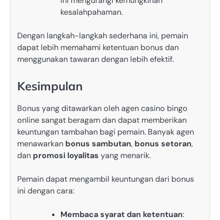
Ini mengurangi kemungkinan
kesalahpahaman.
Dengan langkah-langkah sederhana ini, pemain
dapat lebih memahami ketentuan bonus dan
menggunakan tawaran dengan lebih efektif.
Kesimpulan
Bonus yang ditawarkan oleh agen casino bingo
online sangat beragam dan dapat memberikan
keuntungan tambahan bagi pemain. Banyak agen
menawarkan
bonus sambutan
,
bonus setoran
,
dan
promosi loyalitas
yang menarik.
Pemain dapat mengambil keuntungan dari bonus
ini dengan cara:
Membaca syarat dan ketentuan
: