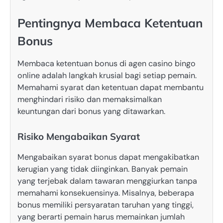
Pentingnya Membaca Ketentuan
Bonus
Membaca ketentuan bonus di agen casino bingo
online adalah langkah krusial bagi setiap pemain.
Memahami syarat dan ketentuan dapat membantu
menghindari risiko dan memaksimalkan
keuntungan dari bonus yang ditawarkan.
Risiko Mengabaikan Syarat
Mengabaikan syarat bonus dapat mengakibatkan
kerugian yang tidak diinginkan. Banyak pemain
yang terjebak dalam tawaran menggiurkan tanpa
memahami konsekuensinya. Misalnya, beberapa
bonus memiliki persyaratan taruhan yang tinggi,
yang berarti pemain harus memainkan jumlah