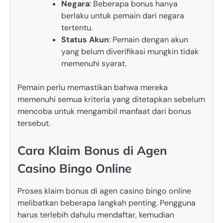
Negara
: Beberapa bonus hanya
berlaku untuk pemain dari negara
tertentu.
Status Akun
: Pemain dengan akun
yang belum diverifikasi mungkin tidak
memenuhi syarat.
Pemain perlu memastikan bahwa mereka
memenuhi semua kriteria yang ditetapkan sebelum
mencoba untuk mengambil manfaat dari bonus
tersebut.
Cara Klaim Bonus di Agen
Casino Bingo Online
Proses klaim bonus di agen casino bingo online
melibatkan beberapa langkah penting. Pengguna
harus terlebih dahulu mendaftar, kemudian