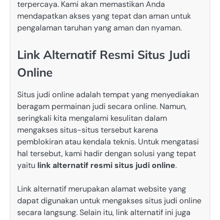
terpercaya. Kami akan memastikan Anda
mendapatkan akses yang tepat dan aman untuk
pengalaman taruhan yang aman dan nyaman.
Link Alternatif Resmi Situs Judi
Online
Situs judi online adalah tempat yang menyediakan
beragam permainan judi secara online. Namun,
seringkali kita mengalami kesulitan dalam
mengakses situs-situs tersebut karena
pemblokiran atau kendala teknis. Untuk mengatasi
hal tersebut, kami hadir dengan solusi yang tepat
yaitu
link alternatif resmi situs judi online
.
Link alternatif merupakan alamat website yang
dapat digunakan untuk mengakses situs judi online
secara langsung. Selain itu, link alternatif ini juga