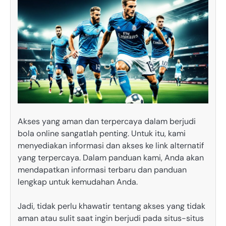
Akses yang aman dan terpercaya dalam berjudi
bola online sangatlah penting. Untuk itu, kami
menyediakan informasi dan akses ke link alternatif
yang terpercaya. Dalam panduan kami, Anda akan
mendapatkan informasi terbaru dan panduan
lengkap untuk kemudahan Anda.
Jadi, tidak perlu khawatir tentang akses yang tidak
aman atau sulit saat ingin berjudi pada situs-situs