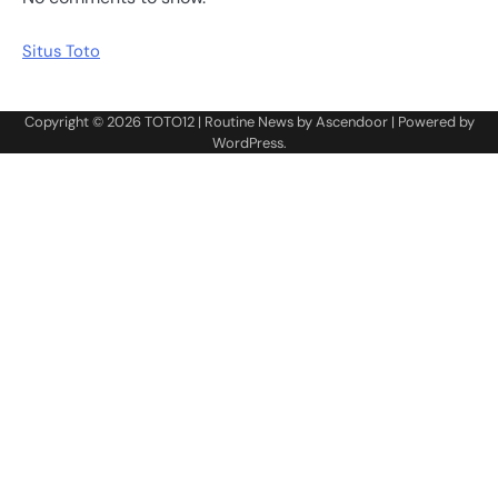
Situs Toto
Copyright © 2026
TOTO12
| Routine News by
Ascendoor
| Powered by
WordPress
.