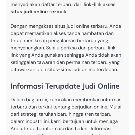
menyediakan daftar terbaru dari link-link akses
situs judi online terbaik
.
Dengan mengakses situs judi online terbaru, Anda
dapat memastikan akses tanpa hambatan dan
tetap menikmati pengalaman bertaruh yang
menyenangkan. Selalu periksa dan perbarui link-
link yang Anda gunakan sehingga Anda tidak akan
ketinggalan tawaran dan permainan terbaru yang
ditawarkan oleh situs-situs judi online terdepan.
Informasi Terupdate Judi Online
Dalam bagian ini, kami akan memberikan informasi
terbaru dan terkini tentang perjudian online. Mulai
dari strategi taruhan baru hingga tren terbaru
dalam industri ini, kami bertujuan untuk menjaga
Anda tetap terinformasi dan terkini. Informasi