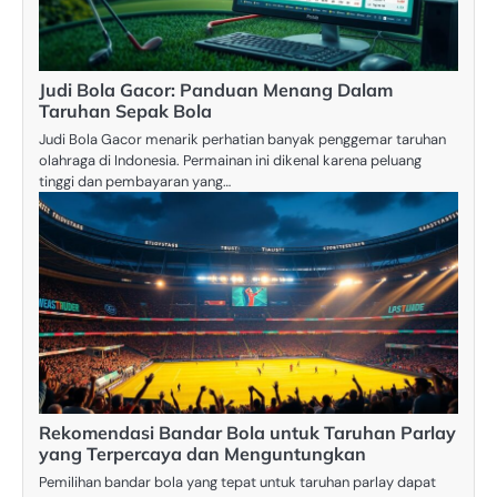
Judi Bola Gacor: Panduan Menang Dalam
Taruhan Sepak Bola
Judi Bola Gacor menarik perhatian banyak penggemar taruhan
olahraga di Indonesia. Permainan ini dikenal karena peluang
tinggi dan pembayaran yang…
Rekomendasi Bandar Bola untuk Taruhan Parlay
yang Terpercaya dan Menguntungkan
Pemilihan bandar bola yang tepat untuk taruhan parlay dapat