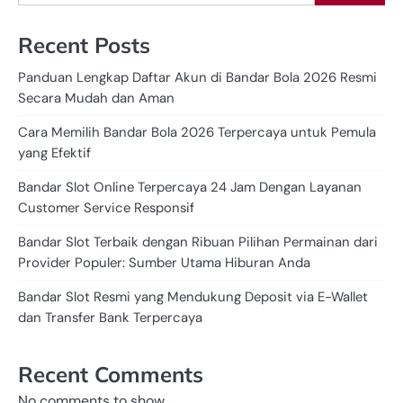
Recent Posts
Panduan Lengkap Daftar Akun di Bandar Bola 2026 Resmi
Secara Mudah dan Aman
Cara Memilih Bandar Bola 2026 Terpercaya untuk Pemula
yang Efektif
Bandar Slot Online Terpercaya 24 Jam Dengan Layanan
Customer Service Responsif
Bandar Slot Terbaik dengan Ribuan Pilihan Permainan dari
Provider Populer: Sumber Utama Hiburan Anda
Bandar Slot Resmi yang Mendukung Deposit via E-Wallet
dan Transfer Bank Terpercaya
Recent Comments
No comments to show.