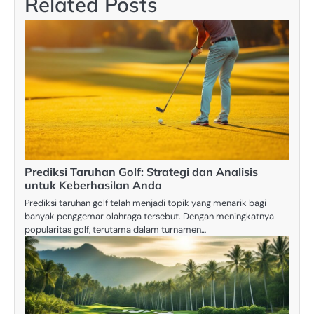
Related Posts
Prediksi Taruhan Golf: Strategi dan Analisis
untuk Keberhasilan Anda
Prediksi taruhan golf telah menjadi topik yang menarik bagi
banyak penggemar olahraga tersebut. Dengan meningkatnya
popularitas golf, terutama dalam turnamen…