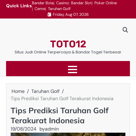
Skip
Bandar Bola
Casino
Bandar Slot
Poker Online
Quick Links
Ceme
Taruhan Golf
to
Friday, Aug 07, 2026
content
TOTO12
Situs Judi Online Terpercaya & Bandar Togel Terbesar
Home
Taruhan Golf
Tips Prediksi Taruhan Golf Terakurat Indonesia
Tips Prediksi Taruhan Golf
Terakurat Indonesia
19/08/2024
by
admin