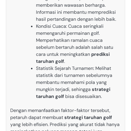
memberikan wawasan berharga.
Informasi ini membantu memprediksi
hasil pertandingan dengan lebih baik.
Kondisi Cuaca: Cuaca seringkali
memengaruhi permainan golf.
Memperhatikan ramalan cuaca
sebelum bertaruh adalah salah satu
cara untuk meningkatkan
prediksi
taruhan golf
.
Statistik Sejarah Turnamen: Melihat
statistik dari turnamen sebelumnya
membantu memahami pola yang
mungkin terjadi, sehingga
strategi
taruhan golf
bisa disesuaikan.
Dengan memanfaatkan faktor-faktor tersebut,
petaruh dapat membuat
strategi taruhan golf
yang lebih efisien. Prediksi yang akurat tidak hanya