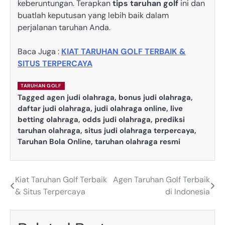
keberuntungan. Terapkan
tips taruhan golf
ini dan
buatlah keputusan yang lebih baik dalam
perjalanan taruhan Anda.
Baca Juga :
KIAT TARUHAN GOLF TERBAIK &
SITUS TERPERCAYA
TARUHAN GOLF
Tagged
agen judi olahraga
,
bonus judi olahraga
,
daftar judi olahraga
,
judi olahraga online
,
live
betting olahraga
,
odds judi olahraga
,
prediksi
taruhan olahraga
,
situs judi olahraga terpercaya
,
Taruhan Bola Online
,
taruhan olahraga resmi
Kiat Taruhan Golf Terbaik
Agen Taruhan Golf Terbaik
Post
& Situs Terpercaya
di Indonesia
navigation