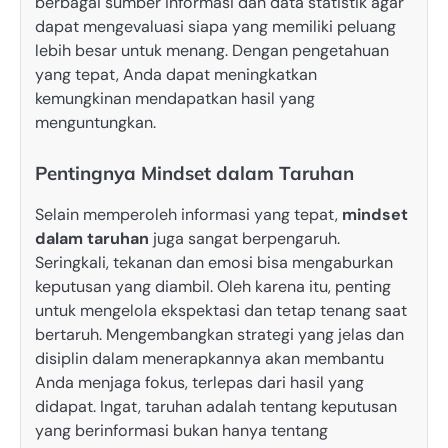
berbagai sumber informasi dan data statistik agar
dapat mengevaluasi siapa yang memiliki peluang
lebih besar untuk menang. Dengan pengetahuan
yang tepat, Anda dapat meningkatkan
kemungkinan mendapatkan hasil yang
menguntungkan.
Pentingnya Mindset dalam Taruhan
Selain memperoleh informasi yang tepat,
mindset
dalam taruhan
juga sangat berpengaruh.
Seringkali, tekanan dan emosi bisa mengaburkan
keputusan yang diambil. Oleh karena itu, penting
untuk mengelola ekspektasi dan tetap tenang saat
bertaruh. Mengembangkan strategi yang jelas dan
disiplin dalam menerapkannya akan membantu
Anda menjaga fokus, terlepas dari hasil yang
didapat. Ingat, taruhan adalah tentang keputusan
yang berinformasi bukan hanya tentang