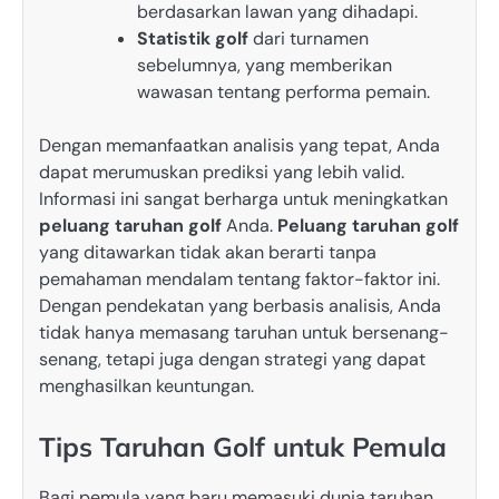
berdasarkan lawan yang dihadapi.
Statistik golf
dari turnamen
sebelumnya, yang memberikan
wawasan tentang performa pemain.
Dengan memanfaatkan analisis yang tepat, Anda
dapat merumuskan prediksi yang lebih valid.
Informasi ini sangat berharga untuk meningkatkan
peluang taruhan golf
Anda.
Peluang taruhan golf
yang ditawarkan tidak akan berarti tanpa
pemahaman mendalam tentang faktor-faktor ini.
Dengan pendekatan yang berbasis analisis, Anda
tidak hanya memasang taruhan untuk bersenang-
senang, tetapi juga dengan strategi yang dapat
menghasilkan keuntungan.
Tips Taruhan Golf untuk Pemula
Bagi pemula yang baru memasuki dunia taruhan