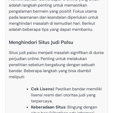
adalah langkah penting untuk memastikan
pengalaman bermain yang positif. Fokus utama
pada keamanan dan keandalan diperlukan untuk
menghindari masalah di kemudian hari. Berikut
adalah beberapa tips yang dapat membantu.
Menghindari Situs Judi Palsu
Situs judi palsu menjadi masalah signifikan di dunia
perjudian online. Penting untuk melakukan
penelitian sebelum bergabung dengan sebuah
bandar. Beberapa langkah yang bisa diambil
meliputi:
Cek Lisensi
: Pastikan bandar memiliki
lisensi resmi dari otoritas judi yang
terpercaya.
Keberadaan Situs
: Bingung dengan