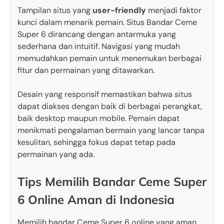
Tampilan situs yang
user-friendly
menjadi faktor
kunci dalam menarik pemain. Situs Bandar Ceme
Super 6 dirancang dengan antarmuka yang
sederhana dan intuitif. Navigasi yang mudah
memudahkan pemain untuk menemukan berbagai
fitur dan permainan yang ditawarkan.
Desain yang responsif memastikan bahwa situs
dapat diakses dengan baik di berbagai perangkat,
baik desktop maupun mobile. Pemain dapat
menikmati pengalaman bermain yang lancar tanpa
kesulitan, sehingga fokus dapat tetap pada
permainan yang ada.
Tips Memilih Bandar Ceme Super
6 Online Aman di Indonesia
Memilih bandar Ceme Super 6 online yang aman