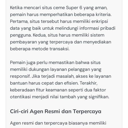
Ketika mencari situs ceme Super 6 yang aman,
pemain harus memperhatikan beberapa kriteria.
Pertama, situs tersebut harus memiliki enkripsi
data yang baik untuk melindungi informasi pribadi
pengguna. Kedua, situs harus memiliki sistem
pembayaran yang terpercaya dan menyediakan
beberapa metode transaksi.
Pemain juga perlu memastikan bahwa situs
memiliki dukungan layanan pelanggan yang
responsif. Jika terjadi masalah, akses ke layanan
bantuan harus cepat dan efisien. Terakhir,
keberadaan fitur keamanan seperti dua faktor
otentikasi menjadi nilai tambah yang signifikan.
Ciri-ciri Agen Resmi dan Terpercaya
Agen resmi dan terpercaya biasanya memiliki