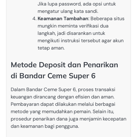
Jika lupa password, ada opsi untuk
mengatur ulang kata sandi.
Keamanan Tambahan
: Beberapa situs
mungkin meminta verifikasi dua
langkah, jadi disarankan untuk
mengikuti instruksi tersebut agar akun
tetap aman.
Metode Deposit dan Penarikan
di Bandar Ceme Super 6
Dalam Bandar Ceme Super 6, proses transaksi
keuangan dirancang dengan efisien dan aman.
Pembayaran dapat dilakukan melalui berbagai
metode yang memudahkan pemain. Selain itu,
prosedur penarikan dana juga menjamin kecepatan
dan keamanan bagi pengguna.