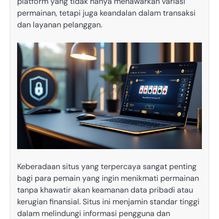
platform yang tidak hanya menawarkan variasi
permainan, tetapi juga keandalan dalam transaksi
dan layanan pelanggan.
Keberadaan situs yang terpercaya sangat penting
bagi para pemain yang ingin menikmati permainan
tanpa khawatir akan keamanan data pribadi atau
kerugian finansial. Situs ini menjamin standar tinggi
dalam melindungi informasi pengguna dan