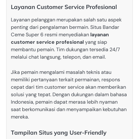
Layanan Customer Service Profesional
Layanan pelanggan merupakan salah satu aspek
penting dari pengalaman bermain. Situs Bandar
Ceme Super 6 resmi menyediakan
layanan
customer service profesional
yang siap
membantu pemain. Tim dukungan tersedia 24/7
melalui chat langsung, telepon, dan email.
Jika pemain mengalami masalah teknis atau
memiliki pertanyaan terkait permainan, respons
cepat dari tim customer service akan memberikan
solusi yang tepat. Dengan dukungan dalam bahasa
Indonesia, pemain dapat merasa lebih nyaman
saat berkomunikasi dan menyampaikan kebutuhan
mereka.
Tampilan Situs yang User-Friendly