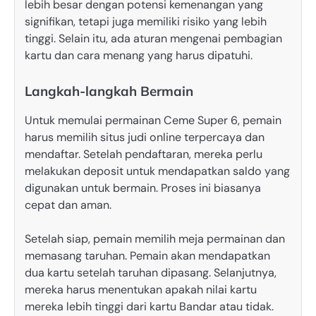
lebih besar dengan potensi kemenangan yang
signifikan, tetapi juga memiliki risiko yang lebih
tinggi. Selain itu, ada aturan mengenai pembagian
kartu dan cara menang yang harus dipatuhi.
Langkah-langkah Bermain
Untuk memulai permainan Ceme Super 6, pemain
harus memilih situs judi online terpercaya dan
mendaftar. Setelah pendaftaran, mereka perlu
melakukan deposit untuk mendapatkan saldo yang
digunakan untuk bermain. Proses ini biasanya
cepat dan aman.
Setelah siap, pemain memilih meja permainan dan
memasang taruhan. Pemain akan mendapatkan
dua kartu setelah taruhan dipasang. Selanjutnya,
mereka harus menentukan apakah nilai kartu
mereka lebih tinggi dari kartu Bandar atau tidak.