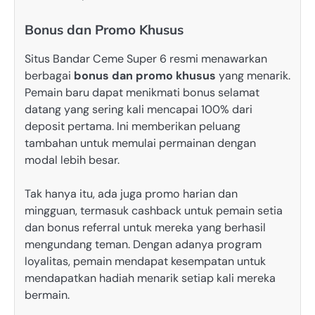
Bonus dan Promo Khusus
Situs Bandar Ceme Super 6 resmi menawarkan
berbagai
bonus dan promo khusus
yang menarik.
Pemain baru dapat menikmati bonus selamat
datang yang sering kali mencapai 100% dari
deposit pertama. Ini memberikan peluang
tambahan untuk memulai permainan dengan
modal lebih besar.
Tak hanya itu, ada juga promo harian dan
mingguan, termasuk cashback untuk pemain setia
dan bonus referral untuk mereka yang berhasil
mengundang teman. Dengan adanya program
loyalitas, pemain mendapat kesempatan untuk
mendapatkan hadiah menarik setiap kali mereka
bermain.