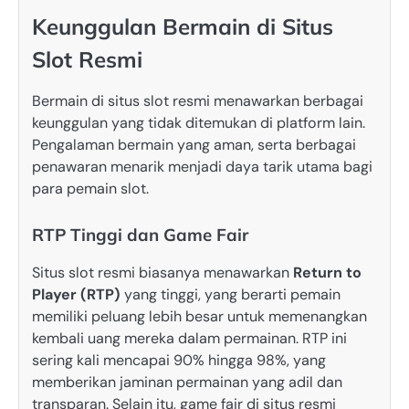
Keunggulan Bermain di Situs
Slot Resmi
Bermain di situs slot resmi menawarkan berbagai
keunggulan yang tidak ditemukan di platform lain.
Pengalaman bermain yang aman, serta berbagai
penawaran menarik menjadi daya tarik utama bagi
para pemain slot.
RTP Tinggi dan Game Fair
Situs slot resmi biasanya menawarkan
Return to
Player (RTP)
yang tinggi, yang berarti pemain
memiliki peluang lebih besar untuk memenangkan
kembali uang mereka dalam permainan. RTP ini
sering kali mencapai 90% hingga 98%, yang
memberikan jaminan permainan yang adil dan
transparan. Selain itu, game fair di situs resmi