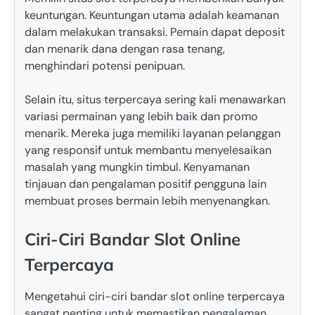
keuntungan. Keuntungan utama adalah keamanan
dalam melakukan transaksi. Pemain dapat deposit
dan menarik dana dengan rasa tenang,
menghindari potensi penipuan.
Selain itu, situs terpercaya sering kali menawarkan
variasi permainan yang lebih baik dan promo
menarik. Mereka juga memiliki layanan pelanggan
yang responsif untuk membantu menyelesaikan
masalah yang mungkin timbul. Kenyamanan
tinjauan dan pengalaman positif pengguna lain
membuat proses bermain lebih menyenangkan.
Ciri-Ciri Bandar Slot Online
Terpercaya
Mengetahui ciri-ciri bandar slot online terpercaya
sangat penting untuk memastikan pengalaman