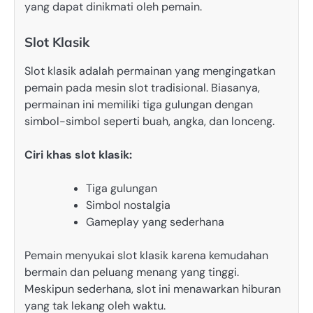
yang dapat dinikmati oleh pemain.
Slot Klasik
Slot klasik adalah permainan yang mengingatkan
pemain pada mesin slot tradisional. Biasanya,
permainan ini memiliki tiga gulungan dengan
simbol-simbol seperti buah, angka, dan lonceng.
Ciri khas slot klasik:
Tiga gulungan
Simbol nostalgia
Gameplay yang sederhana
Pemain menyukai slot klasik karena kemudahan
bermain dan peluang menang yang tinggi.
Meskipun sederhana, slot ini menawarkan hiburan
yang tak lekang oleh waktu.