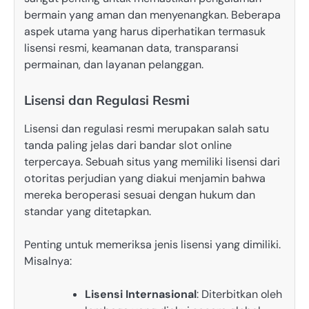
bermain yang aman dan menyenangkan. Beberapa
aspek utama yang harus diperhatikan termasuk
lisensi resmi, keamanan data, transparansi
permainan, dan layanan pelanggan.
Lisensi dan Regulasi Resmi
Lisensi dan regulasi resmi merupakan salah satu
tanda paling jelas dari bandar slot online
terpercaya. Sebuah situs yang memiliki lisensi dari
otoritas perjudian yang diakui menjamin bahwa
mereka beroperasi sesuai dengan hukum dan
standar yang ditetapkan.
Penting untuk memeriksa jenis lisensi yang dimiliki.
Misalnya:
Lisensi Internasional
: Diterbitkan oleh