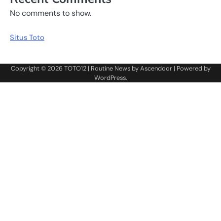
No comments to show.
Situs Toto
Copyright © 2026
TOTO12
| Routine News by
Ascendoor
| Powered by
WordPress
.