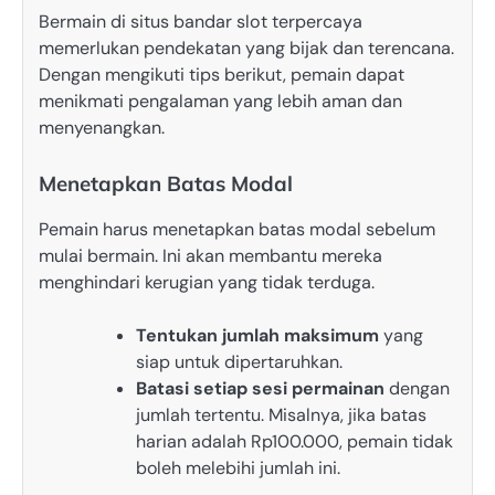
Bermain di situs bandar slot terpercaya
memerlukan pendekatan yang bijak dan terencana.
Dengan mengikuti tips berikut, pemain dapat
menikmati pengalaman yang lebih aman dan
menyenangkan.
Menetapkan Batas Modal
Pemain harus menetapkan batas modal sebelum
mulai bermain. Ini akan membantu mereka
menghindari kerugian yang tidak terduga.
Tentukan jumlah maksimum
yang
siap untuk dipertaruhkan.
Batasi setiap sesi permainan
dengan
jumlah tertentu. Misalnya, jika batas
harian adalah Rp100.000, pemain tidak
boleh melebihi jumlah ini.