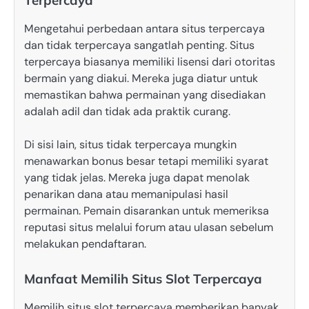
Mengetahui perbedaan antara situs terpercaya
dan tidak terpercaya sangatlah penting. Situs
terpercaya biasanya memiliki lisensi dari otoritas
bermain yang diakui. Mereka juga diatur untuk
memastikan bahwa permainan yang disediakan
adalah adil dan tidak ada praktik curang.
Di sisi lain, situs tidak terpercaya mungkin
menawarkan bonus besar tetapi memiliki syarat
yang tidak jelas. Mereka juga dapat menolak
penarikan dana atau memanipulasi hasil
permainan. Pemain disarankan untuk memeriksa
reputasi situs melalui forum atau ulasan sebelum
melakukan pendaftaran.
Manfaat Memilih Situs Slot Terpercaya
Memilih situs slot terpercaya memberikan banyak