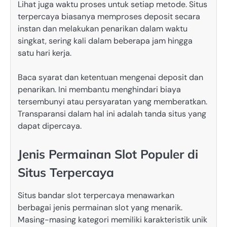
Lihat juga waktu proses untuk setiap metode. Situs
terpercaya biasanya memproses deposit secara
instan dan melakukan penarikan dalam waktu
singkat, sering kali dalam beberapa jam hingga
satu hari kerja.
Baca syarat dan ketentuan mengenai deposit dan
penarikan. Ini membantu menghindari biaya
tersembunyi atau persyaratan yang memberatkan.
Transparansi dalam hal ini adalah tanda situs yang
dapat dipercaya.
Jenis Permainan Slot Populer di
Situs Terpercaya
Situs bandar slot terpercaya menawarkan
berbagai jenis permainan slot yang menarik.
Masing-masing kategori memiliki karakteristik unik