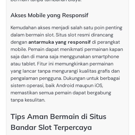
Akses Mobile yang Responsif
Kemudahan akses menjadi salah satu poin penting
dalam bermain slot. Situs slot resmi dirancang
dengan
antarmuka yang responsif
di perangkat
mobile. Pemain dapat menikmati permainan kapan
saja dan di mana saja menggunakan smartphone
atau tablet. Fitur ini memungkinkan permainan
yang lancar tanpa mengurangi kualitas grafis dan
pengalaman pengguna. Dukungan untuk berbagai
sistem operasi, baik Android maupun iOS,
memastikan semua pemain dapat bergabung
tanpa kesulitan.
Tips Aman Bermain di Situs
Bandar Slot Terpercaya