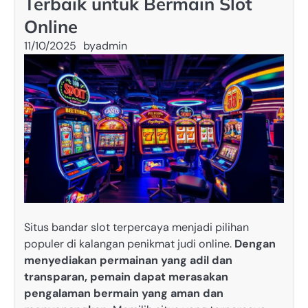
Terbaik untuk Bermain Slot
Online
11/10/2025
by
admin
Situs bandar slot terpercaya menjadi pilihan
populer di kalangan penikmat judi online.
Dengan
menyediakan permainan yang adil dan
transparan, pemain dapat merasakan
pengalaman bermain yang aman dan