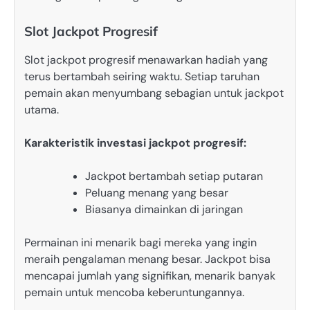
Slot Jackpot Progresif
Slot jackpot progresif menawarkan hadiah yang
terus bertambah seiring waktu. Setiap taruhan
pemain akan menyumbang sebagian untuk jackpot
utama.
Karakteristik investasi jackpot progresif:
Jackpot bertambah setiap putaran
Peluang menang yang besar
Biasanya dimainkan di jaringan
Permainan ini menarik bagi mereka yang ingin
meraih pengalaman menang besar. Jackpot bisa
mencapai jumlah yang signifikan, menarik banyak
pemain untuk mencoba keberuntungannya.