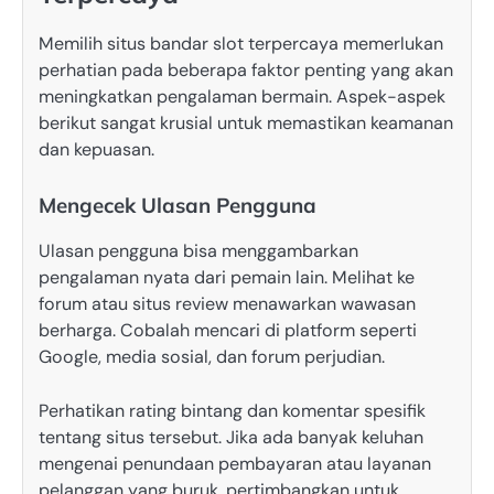
Memilih situs bandar slot terpercaya memerlukan
perhatian pada beberapa faktor penting yang akan
meningkatkan pengalaman bermain. Aspek-aspek
berikut sangat krusial untuk memastikan keamanan
dan kepuasan.
Mengecek Ulasan Pengguna
Ulasan pengguna bisa menggambarkan
pengalaman nyata dari pemain lain. Melihat ke
forum atau situs review menawarkan wawasan
berharga. Cobalah mencari di platform seperti
Google, media sosial, dan forum perjudian.
Perhatikan rating bintang dan komentar spesifik
tentang situs tersebut. Jika ada banyak keluhan
mengenai penundaan pembayaran atau layanan
pelanggan yang buruk, pertimbangkan untuk