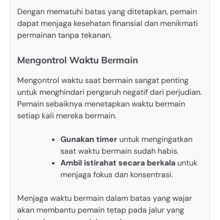
Dengan mematuhi batas yang ditetapkan, pemain
dapat menjaga kesehatan finansial dan menikmati
permainan tanpa tekanan.
Mengontrol Waktu Bermain
Mengontrol waktu saat bermain sangat penting
untuk menghindari pengaruh negatif dari perjudian.
Pemain sebaiknya menetapkan waktu bermain
setiap kali mereka bermain.
Gunakan timer
untuk mengingatkan
saat waktu bermain sudah habis.
Ambil istirahat secara berkala
untuk
menjaga fokus dan konsentrasi.
Menjaga waktu bermain dalam batas yang wajar
akan membantu pemain tetap pada jalur yang