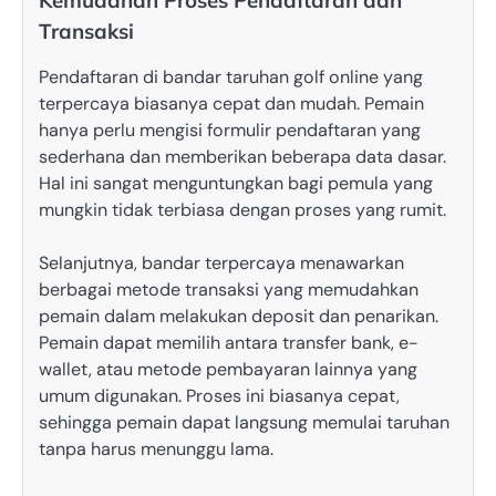
Kemudahan Proses Pendaftaran dan
Transaksi
Pendaftaran di bandar taruhan golf online yang
terpercaya biasanya cepat dan mudah. Pemain
hanya perlu mengisi formulir pendaftaran yang
sederhana dan memberikan beberapa data dasar.
Hal ini sangat menguntungkan bagi pemula yang
mungkin tidak terbiasa dengan proses yang rumit.
Selanjutnya, bandar terpercaya menawarkan
berbagai metode transaksi yang memudahkan
pemain dalam melakukan deposit dan penarikan.
Pemain dapat memilih antara transfer bank, e-
wallet, atau metode pembayaran lainnya yang
umum digunakan. Proses ini biasanya cepat,
sehingga pemain dapat langsung memulai taruhan
tanpa harus menunggu lama.