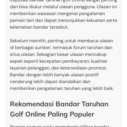
dan bisa diukur melalui ulasan pengguna. Ulasan ini
memberikan wawasan mengenai pengalaman
pemain lain dan dapat menunjukkan kekuatan serta
kelemahan bandar tersebut.
Sebelum memilih, penting untuk membaca ulasan
di berbagai sumber, termasuk forum taruhan dan
situs ulasan. Sebagian besar ulasan mencakup
aspek seperti kecepatan pembayaran, kualitas
layanan pelanggan, dan ketersediaan promosi.
Bandar dengan lebih banyak ulasan positif
cenderung lebih dapat diandalkan dan
memberikan pengalaman taruhan yang lebih baik.
Rekomendasi Bandar Taruhan
Golf Online Paling Populer
Pemain pemula perlu memahami pilihan bandar