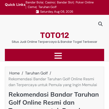
Skip
Bandar Bola
Casino
Bandar Slot
Poker Online
Quick Links
Ceme
Taruhan Golf
to
Saturday, Aug 08, 2026
content
TOTO12
Situs Judi Online Terpercaya & Bandar Togel Terbesar
Home
Taruhan Golf
Rekomendasi Bandar Taruhan Golf Online Resmi
dan Terpercaya untuk Pemula yang Ingin Memulai
Rekomendasi Bandar Taruhan
Golf Online Resmi dan