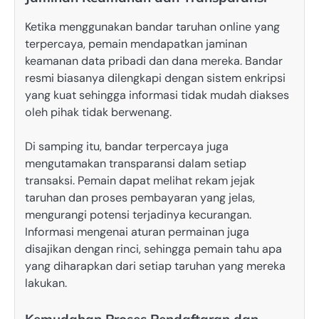
Ketika menggunakan bandar taruhan online yang
terpercaya, pemain mendapatkan jaminan
keamanan data pribadi dan dana mereka. Bandar
resmi biasanya dilengkapi dengan sistem enkripsi
yang kuat sehingga informasi tidak mudah diakses
oleh pihak tidak berwenang.
Di samping itu, bandar terpercaya juga
mengutamakan transparansi dalam setiap
transaksi. Pemain dapat melihat rekam jejak
taruhan dan proses pembayaran yang jelas,
mengurangi potensi terjadinya kecurangan.
Informasi mengenai aturan permainan juga
disajikan dengan rinci, sehingga pemain tahu apa
yang diharapkan dari setiap taruhan yang mereka
lakukan.