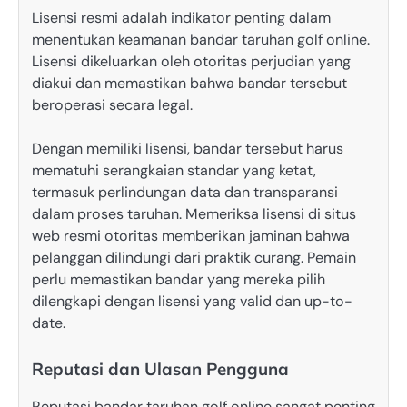
Lisensi resmi adalah indikator penting dalam
menentukan keamanan bandar taruhan golf online.
Lisensi dikeluarkan oleh otoritas perjudian yang
diakui dan memastikan bahwa bandar tersebut
beroperasi secara legal.
Dengan memiliki lisensi, bandar tersebut harus
mematuhi serangkaian standar yang ketat,
termasuk perlindungan data dan transparansi
dalam proses taruhan. Memeriksa lisensi di situs
web resmi otoritas memberikan jaminan bahwa
pelanggan dilindungi dari praktik curang. Pemain
perlu memastikan bandar yang mereka pilih
dilengkapi dengan lisensi yang valid dan up-to-
date.
Reputasi dan Ulasan Pengguna
Reputasi bandar taruhan golf online sangat penting