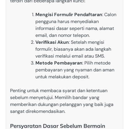
terdiri dari beberapa langkah kunci:
Mengisi Formulir Pendaftaran
: Calon
pengguna harus menyediakan
informasi dasar seperti nama, alamat
email, dan nomor telepon.
Verifikasi Akun
: Setelah mengisi
formulir, biasanya akan ada langkah
verifikasi melalui email atau SMS.
Metode Pembayaran
: Pilih metode
pembayaran yang nyaman dan aman
untuk melakukan deposit.
Penting untuk membaca syarat dan ketentuan
sebelum menyetujui. Memilih bandar yang
memberikan dukungan pelanggan yang baik juga
sangat direkomendasikan.
Persyaratan Dasar Sebelum Bermain