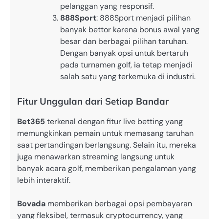
pelanggan yang responsif.
888Sport
: 888Sport menjadi pilihan
banyak bettor karena bonus awal yang
besar dan berbagai pilihan taruhan.
Dengan banyak opsi untuk bertaruh
pada turnamen golf, ia tetap menjadi
salah satu yang terkemuka di industri.
Fitur Unggulan dari Setiap Bandar
Bet365
terkenal dengan fitur live betting yang
memungkinkan pemain untuk memasang taruhan
saat pertandingan berlangsung. Selain itu, mereka
juga menawarkan streaming langsung untuk
banyak acara golf, memberikan pengalaman yang
lebih interaktif.
Bovada
memberikan berbagai opsi pembayaran
yang fleksibel, termasuk cryptocurrency, yang