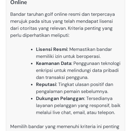
Online
Bandar taruhan golf online resmi dan terpercaya
merujuk pada situs yang telah mendapat lisensi
dari otoritas yang relevan. Kriteria penting yang
perlu diperhatikan meliputi:
Lisensi Resmi
: Memastikan bandar
memiliki izin untuk beroperasi.
Keamanan Data
: Penggunaan teknologi
enkripsi untuk melindungi data pribadi
dan transaksi pengguna.
Reputasi
: Tingkat ulasan positif dan
pengalaman pemain sebelumnya.
Dukungan Pelanggan
: Tersedianya
layanan pelanggan yang responsif, baik
melalui live chat, email, atau telepon.
Memilih bandar yang memenuhi kriteria ini penting