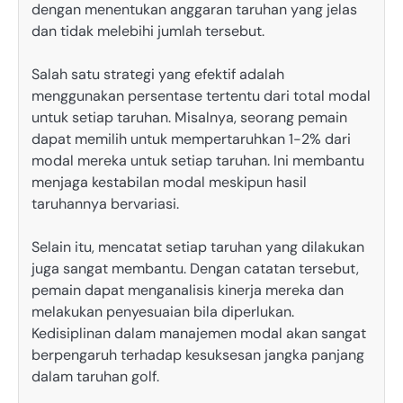
dengan menentukan anggaran taruhan yang jelas
dan tidak melebihi jumlah tersebut.
Salah satu strategi yang efektif adalah
menggunakan persentase tertentu dari total modal
untuk setiap taruhan. Misalnya, seorang pemain
dapat memilih untuk mempertaruhkan 1-2% dari
modal mereka untuk setiap taruhan. Ini membantu
menjaga kestabilan modal meskipun hasil
taruhannya bervariasi.
Selain itu, mencatat setiap taruhan yang dilakukan
juga sangat membantu. Dengan catatan tersebut,
pemain dapat menganalisis kinerja mereka dan
melakukan penyesuaian bila diperlukan.
Kedisiplinan dalam manajemen modal akan sangat
berpengaruh terhadap kesuksesan jangka panjang
dalam taruhan golf.