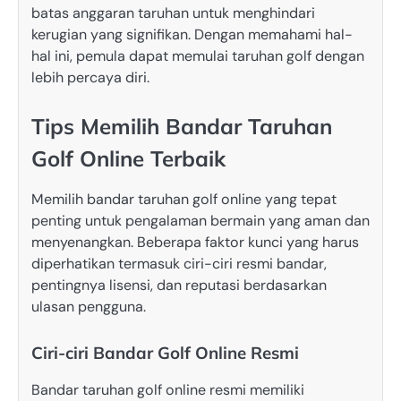
batas anggaran taruhan untuk menghindari
kerugian yang signifikan. Dengan memahami hal-
hal ini, pemula dapat memulai taruhan golf dengan
lebih percaya diri.
Tips Memilih Bandar Taruhan
Golf Online Terbaik
Memilih bandar taruhan golf online yang tepat
penting untuk pengalaman bermain yang aman dan
menyenangkan. Beberapa faktor kunci yang harus
diperhatikan termasuk ciri-ciri resmi bandar,
pentingnya lisensi, dan reputasi berdasarkan
ulasan pengguna.
Ciri-ciri Bandar Golf Online Resmi
Bandar taruhan golf online resmi memiliki