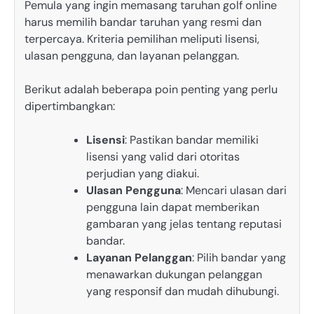
Pemula yang ingin memasang taruhan golf online
harus memilih bandar taruhan yang resmi dan
terpercaya. Kriteria pemilihan meliputi lisensi,
ulasan pengguna, dan layanan pelanggan.
Berikut adalah beberapa poin penting yang perlu
dipertimbangkan:
Lisensi
: Pastikan bandar memiliki
lisensi yang valid dari otoritas
perjudian yang diakui.
Ulasan Pengguna
: Mencari ulasan dari
pengguna lain dapat memberikan
gambaran yang jelas tentang reputasi
bandar.
Layanan Pelanggan
: Pilih bandar yang
menawarkan dukungan pelanggan
yang responsif dan mudah dihubungi.