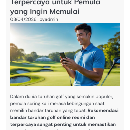
Terpercaya untuk Pemula
yang Ingin Memulai
03/04/2026
by
admin
Dalam dunia taruhan golf yang semakin populer,
pemula sering kali merasa kebingungan saat
memilih bandar taruhan yang tepat.
Rekomendasi
bandar taruhan golf online resmi dan
terpercaya sangat penting untuk memastikan