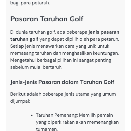
bagi para petaruh.
Pasaran Taruhan Golf
Di dunia taruhan golf, ada beberapa
jenis pasaran
taruhan golf
yang dapat dipilih oleh para petaruh.
Setiap jenis menawarkan cara yang unik untuk
memasang taruhan dan menghasilkan keuntungan.
Mengetahui berbagai pilihan ini sangat penting
sebelum mulai bertaruh.
Jenis-Jenis Pasaran dalam Taruhan Golf
Berikut adalah beberapa jenis utama yang umum
dijumpai:
Taruhan Pemenang: Memilih pemain
yang diperkirakan akan memenangkan
turnamen.