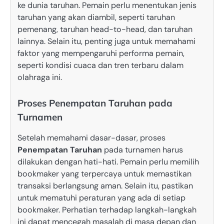
ke dunia taruhan. Pemain perlu menentukan jenis
taruhan yang akan diambil, seperti taruhan
pemenang, taruhan head-to-head, dan taruhan
lainnya. Selain itu, penting juga untuk memahami
faktor yang mempengaruhi performa pemain,
seperti kondisi cuaca dan tren terbaru dalam
olahraga ini.
Proses Penempatan Taruhan pada
Turnamen
Setelah memahami dasar-dasar, proses
Penempatan Taruhan
pada turnamen harus
dilakukan dengan hati-hati. Pemain perlu memilih
bookmaker yang terpercaya untuk memastikan
transaksi berlangsung aman. Selain itu, pastikan
untuk mematuhi peraturan yang ada di setiap
bookmaker. Perhatian terhadap langkah-langkah
ini dapat mencegah masalah di masa depan dan