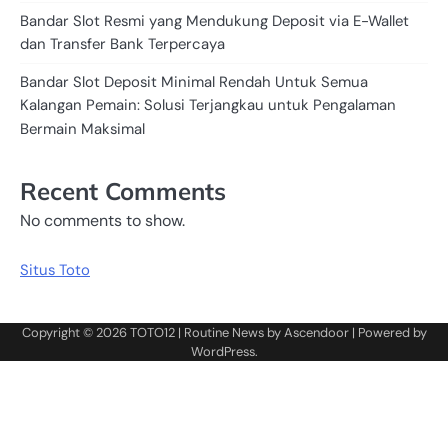
Bandar Slot Resmi yang Mendukung Deposit via E-Wallet
dan Transfer Bank Terpercaya
Bandar Slot Deposit Minimal Rendah Untuk Semua
Kalangan Pemain: Solusi Terjangkau untuk Pengalaman
Bermain Maksimal
Recent Comments
No comments to show.
Situs Toto
Copyright © 2026
TOTO12
| Routine News by
Ascendoor
| Powered by
WordPress
.