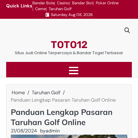
Skip
Bandar Bola
Casino
Bandar Slot
Poker Online
Quick Links
Ceme
Taruhan Golf
to
Saturday, Aug 08, 2026
content
TOTO12
Situs Judi Online Terpercaya & Bandar Togel Terbesar
Home
Taruhan Golf
Panduan Lengkap Pasaran Taruhan Golf Online
Panduan Lengkap Pasaran
Taruhan Golf Online
21/08/2024
by
admin