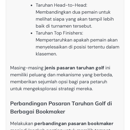
Taruhan Head-to-Head:
Membandingkan dua pemain untuk
melihat siapa yang akan tampil lebih
baik di turnamen tersebut.
Taruhan Top Finishers:
Mempertaruhkan apakah pemain akan
menyelesaikan di posisi tertentu dalam
klasemen.
Masing-masing
jenis pasaran taruhan golf
ini
memiliki peluang dan mekanisme yang berbeda,
memberikan sejumlah opsi bagi para petaruh
untuk mengeksplorasi strategi mereka.
Perbandingan Pasaran Taruhan Golf di
Berbagai Bookmaker
Melakukan
perbandingan pasaran bookmaker