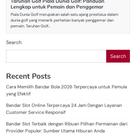
Taruhan Golf Piala Dunia Golf: Panduan
Lengkap untuk Pemain dan Penggemar
Piala Dunia Golf merupakan salah satu ajang prestisius dalam
dunia golf yang menarik perhatian banyak penggemar dan
pemain. Taruhan Golf…
Search
Search
Recent Posts
Cara Memilih Bandar Bola 2026 Terpercaya untuk Pemula
yang Efektif
Bandar Slot Online Terpercaya 24 Jam Dengan Layanan
Customer Service Responsif
Bandar Slot Terbaik dengan Ribuan Pilihan Permainan dari
Provider Populer: Sumber Utama Hiburan Anda