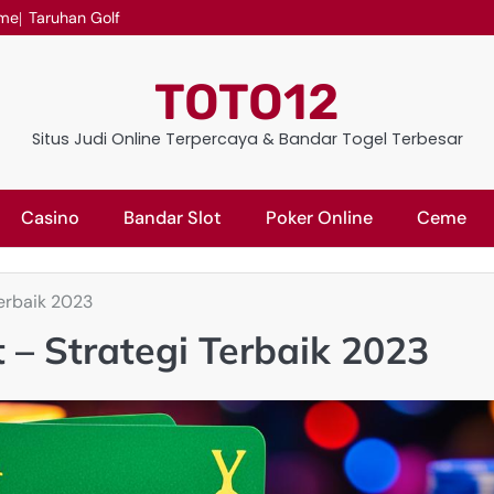
me
Taruhan Golf
TOTO12
Situs Judi Online Terpercaya & Bandar Togel Terbesar
Casino
Bandar Slot
Poker Online
Ceme
erbaik 2023
– Strategi Terbaik 2023