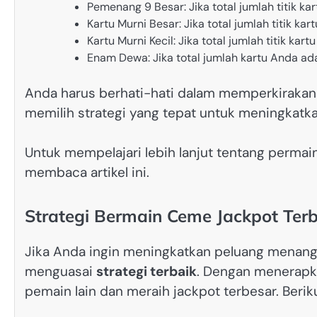
Pemenang 9 Besar: Jika total jumlah titik ka
Kartu Murni Besar: Jika total jumlah titik ka
Kartu Murni Kecil: Jika total jumlah titik kar
Enam Dewa: Jika total jumlah kartu Anda ad
Anda harus berhati-hati dalam memperkirakan k
memilih strategi yang tepat untuk meningkat
Untuk mempelajari lebih lanjut tentang perma
membaca artikel ini.
Strategi Bermain Ceme Jackpot Terb
Jika Anda ingin meningkatkan peluang menan
menguasai
strategi terbaik
. Dengan menerapka
pemain lain dan meraih jackpot terbesar. Berik