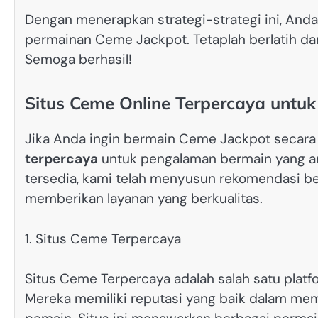
Dengan menerapkan strategi-strategi ini, An
permainan Ceme Jackpot. Tetaplah berlatih d
Semoga berhasil!
Situs Ceme Online Terpercaya untuk
Jika Anda ingin bermain Ceme Jackpot secara 
terpercaya
untuk pengalaman bermain yang am
tersedia, kami telah menyusun rekomendasi b
memberikan layanan yang berkualitas.
1. Situs Ceme Terpercaya
Situs Ceme Terpercaya adalah salah satu plat
Mereka memiliki reputasi yang baik dalam me