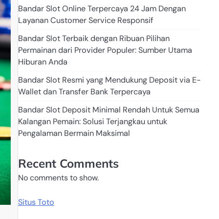
Bandar Slot Online Terpercaya 24 Jam Dengan
Layanan Customer Service Responsif
Bandar Slot Terbaik dengan Ribuan Pilihan
Permainan dari Provider Populer: Sumber Utama
Hiburan Anda
Bandar Slot Resmi yang Mendukung Deposit via E-
Wallet dan Transfer Bank Terpercaya
Bandar Slot Deposit Minimal Rendah Untuk Semua
Kalangan Pemain: Solusi Terjangkau untuk
Pengalaman Bermain Maksimal
Recent Comments
No comments to show.
Situs Toto