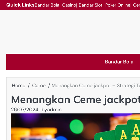
Skip
Quick Links
Bandar Bola
Casino
Bandar Slot
Poker Online
Ce
to
content
Bandar Bola
Home
Ceme
Menangkan Ceme jackpot – Strategi T
Menangkan Ceme jackpot 
26/07/2024
by
admin