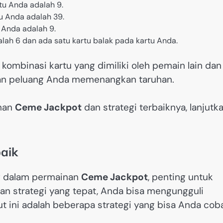
rtu Anda adalah 9.
rtu Anda adalah 39.
tu Anda adalah 9.
alah 6 dan ada satu kartu balak pada kartu Anda.
ombinasi kartu yang dimiliki oleh pemain lain dan
kan peluang Anda memenangkan taruhan.
inan
Ceme Jackpot
dan strategi terbaiknya, lanjutk
aik
g dalam permainan
Ceme Jackpot
, penting untuk
n strategi yang tepat, Anda bisa mengungguli
ut ini adalah beberapa strategi yang bisa Anda cob