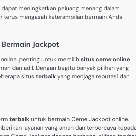
da dapat meningkatkan peluang menang dalam
an terus mengasah keterampilan bermain Anda.
 Bermain Jackpot
online, penting untuk memilih
situs ceme online
an dan adil. Dengan begitu banyak pilihan yang
eberapa situs
terbaik
yang menjaga reputasi dan
form
terbaik
untuk bermain Ceme Jackpot online.
mberikan layanan yang aman dan terpercaya kepad