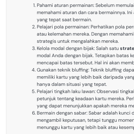
Pahami aturan permainan: Sebelum memula
memahami aturan dan cara bermainnya. In
yang tepat saat bermain.
Pelajari pola permainan: Perhatikan pola p
atau kelemahan mereka. Dengan memahami 
strategis untuk mengalahkan mereka.
Kelola modal dengan bijak: Salah satu
strate
modal Anda dengan bijak. Tetapkan batas k
mencapai batas tersebut. Hal ini akan mem
Gunakan teknik bluffing: Teknik bluffing d
memiliki kartu yang lebih baik daripada ya
hanya dalam situasi yang tepat.
Pelajari tingkah laku lawan: Observasi tin
petunjuk tentang keadaan kartu mereka. Per
yang dapat menunjukkan apakah mereka memi
Bermain dengan sabar: Sabar adalah kunci 
mengambil keputusan, tetapi tunggu momen 
menunggu kartu yang lebih baik atau kese