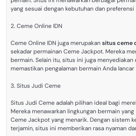
pemain. Situs ini menawarkan berbagai perma
yang sesuai dengan kebutuhan dan preferensi
2. Ceme Online IDN
Ceme Online IDN juga merupakan
situs ceme 
sekadar permainan Ceme Jackpot. Mereka menj
bermain. Selain itu, situs ini juga menyediak
memastikan pengalaman bermain Anda lancar
3. Situs Judi Ceme
Situs Judi Ceme adalah pilihan ideal bagi me
Mereka menawarkan lingkungan bermain yang 
Ceme Jackpot yang menarik. Dengan sistem k
terjamin, situs ini memberikan rasa nyaman d