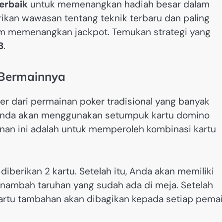
terbaik
untuk memenangkan hadiah besar dalam
ikan wawasan tentang teknik terbaru dan paling
am memenangkan jackpot. Temukan strategi yang
3
.
 Bermainnya
er dari permainan poker tradisional yang banyak
, Anda akan menggunakan setumpuk kartu domino
ainan ini adalah untuk memperoleh kombinasi kartu
iberikan 2 kartu. Setelah itu, Anda akan memiliki
ambah taruhan yang sudah ada di meja. Setelah
rtu tambahan akan dibagikan kepada setiap pemai