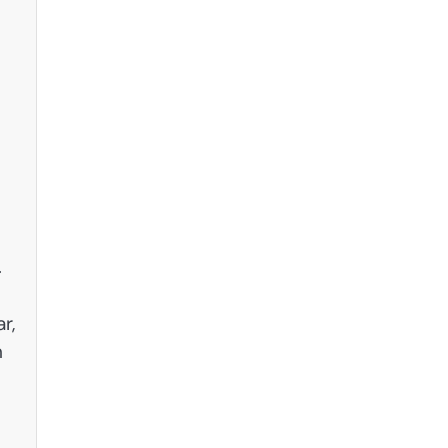
.
r,
h