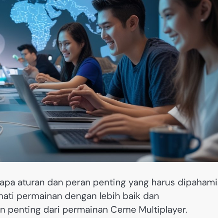
apa aturan dan peran penting yang harus dipahami
ati permainan dengan lebih baik dan
n penting dari permainan Ceme Multiplayer.