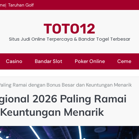
me
Taruhan Golf
TOTO12
Situs Judi Online Terpercaya & Bandar Togel Terbesar
Casino
Bandar Slot
Poker Online
Ceme
 Paling Ramai dengan Bonus Besar dan Keuntungan Menarik
gional 2026 Paling Ramai
 Keuntungan Menarik