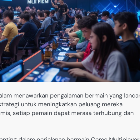
 dalam menawarkan pengalaman bermain yang lanca
 strategi untuk meningkatkan peluang mereka
amis, setiap pemain dapat merasa terhubung dan
nting dalam perjalanan bermain Ceme Multiplayer