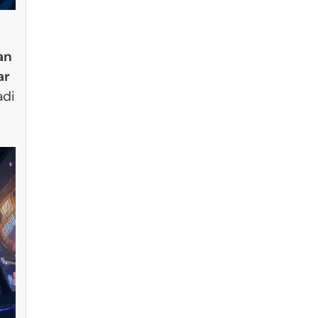
an
ar
adi