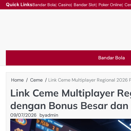
Skip
Quick Links
Bandar Bola
Casino
Bandar Slot
Poker Online
Ce
to
content
Bandar Bola
Home
Ceme
Link Ceme Multiplayer Regional 2026
Link Ceme Multiplayer Re
dengan Bonus Besar dan
09/07/2026
by
admin