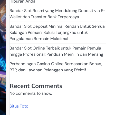
Hiburan Anda
Bandar Slot Resmi yang Mendukung Deposit via E-
Wallet dan Transfer Bank Terpercaya
Bandar Slot Deposit Minimal Rendah Untuk Semua
Kalangan Pemain: Solusi Terjangkau untuk
Pengalaman Bermain Maksimal
Bandar Slot Online Terbaik untuk Pemain Pemula
hingga Profesional: Panduan Memilih dan Menang
Perbandingan Casino Online Berdasarkan Bonus,
RTP, dan Layanan Pelanggan yang Efektif
Recent Comments
No comments to show.
Situs Toto