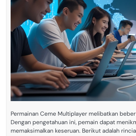
Permainan Ceme Multiplayer melibatkan beber
Dengan pengetahuan ini, pemain dapat menikm
memaksimalkan keseruan. Berikut adalah rincia