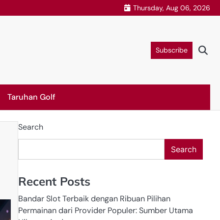
Thursday, Aug 06, 2026
Subscribe
Taruhan Golf
Search
Search
Recent Posts
Bandar Slot Terbaik dengan Ribuan Pilihan
Permainan dari Provider Populer: Sumber Utama