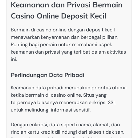
Keamanan dan Privasi Bermain
Casino Online Deposit Kecil
Bermain di casino online dengan deposit kecil
menawarkan kenyamanan dan berbagai pilihan.
Penting bagi pemain untuk memahami aspek
keamanan dan privasi yang terlibat dalam aktivitas
ini.
Perlindungan Data Pribadi
Keamanan data pribadi merupakan prioritas utama
ketika bermain di casino online. Situs yang
terpercaya biasanya menerapkan enkripsi SSL
untuk melindungi informasi sensitif.
Dengan enkripsi, data seperti nama, alamat, dan
rincian kartu kredit dilindungi dari akses tidak sah.