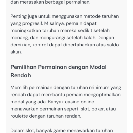
dan merasakan berbagai permainan.
Penting juga untuk menggunakan metode taruhan
yang progresif. Misalnya, pemain dapat
meningkatkan taruhan mereka sedikit setelah
menang, dan mengurangi setelah kalah. Dengan
demikian, kontrol dapat dipertahankan atas saldo
akun.
Pemilihan Permainan dengan Modal
Rendah
Memilih permainan dengan taruhan minimum yang
rendah dapat membantu pemain mengoptimalkan
modal yang ada. Banyak casino online
menawarkan permainan seperti slot, poker, atau
roulette dengan taruhan rendah.
Dalam slot, banyak game menawarkan taruhan