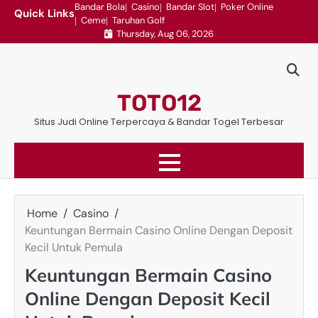
Skip
Bandar Bola
Casino
Bandar Slot
Poker Online
Quick Links
Ceme
Taruhan Golf
to
Thursday, Aug 06, 2026
content
TOTO12
Situs Judi Online Terpercaya & Bandar Togel Terbesar
Home
Casino
Keuntungan Bermain Casino Online Dengan Deposit
Kecil Untuk Pemula
Keuntungan Bermain Casino
Online Dengan Deposit Kecil