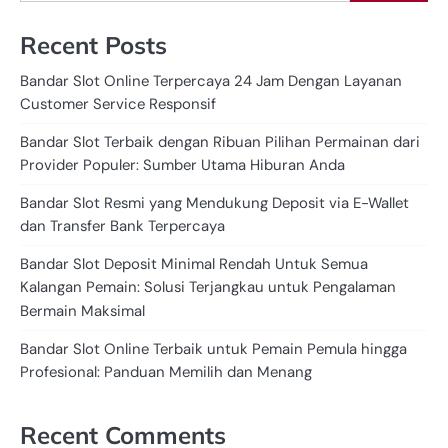
Recent Posts
Bandar Slot Online Terpercaya 24 Jam Dengan Layanan
Customer Service Responsif
Bandar Slot Terbaik dengan Ribuan Pilihan Permainan dari
Provider Populer: Sumber Utama Hiburan Anda
Bandar Slot Resmi yang Mendukung Deposit via E-Wallet
dan Transfer Bank Terpercaya
Bandar Slot Deposit Minimal Rendah Untuk Semua
Kalangan Pemain: Solusi Terjangkau untuk Pengalaman
Bermain Maksimal
Bandar Slot Online Terbaik untuk Pemain Pemula hingga
Profesional: Panduan Memilih dan Menang
Recent Comments