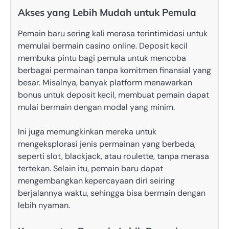
Akses yang Lebih Mudah untuk Pemula
Pemain baru sering kali merasa terintimidasi untuk
memulai bermain casino online. Deposit kecil
membuka pintu bagi pemula untuk mencoba
berbagai permainan tanpa komitmen finansial yang
besar. Misalnya, banyak platform menawarkan
bonus untuk deposit kecil, membuat pemain dapat
mulai bermain dengan modal yang minim.
Ini juga memungkinkan mereka untuk
mengeksplorasi jenis permainan yang berbeda,
seperti slot, blackjack, atau roulette, tanpa merasa
tertekan. Selain itu, pemain baru dapat
mengembangkan kepercayaan diri seiring
berjalannya waktu, sehingga bisa bermain dengan
lebih nyaman.