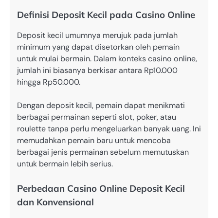
Definisi Deposit Kecil pada Casino Online
Deposit kecil umumnya merujuk pada jumlah
minimum yang dapat disetorkan oleh pemain
untuk mulai bermain. Dalam konteks casino online,
jumlah ini biasanya berkisar antara Rp10.000
hingga Rp50.000.
Dengan deposit kecil, pemain dapat menikmati
berbagai permainan seperti slot, poker, atau
roulette tanpa perlu mengeluarkan banyak uang. Ini
memudahkan pemain baru untuk mencoba
berbagai jenis permainan sebelum memutuskan
untuk bermain lebih serius.
Perbedaan Casino Online Deposit Kecil
dan Konvensional