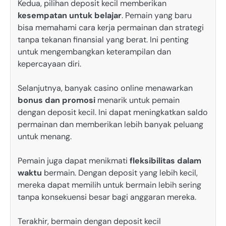
Kedua, pilihan deposit kecil memberikan
kesempatan untuk belajar
. Pemain yang baru
bisa memahami cara kerja permainan dan strategi
tanpa tekanan finansial yang berat. Ini penting
untuk mengembangkan keterampilan dan
kepercayaan diri.
Selanjutnya, banyak casino online menawarkan
bonus dan promosi
menarik untuk pemain
dengan deposit kecil. Ini dapat meningkatkan saldo
permainan dan memberikan lebih banyak peluang
untuk menang.
Pemain juga dapat menikmati
fleksibilitas dalam
waktu
bermain. Dengan deposit yang lebih kecil,
mereka dapat memilih untuk bermain lebih sering
tanpa konsekuensi besar bagi anggaran mereka.
Terakhir, bermain dengan deposit kecil