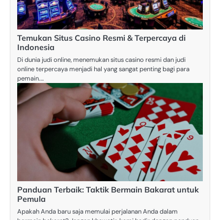
Temukan Situs Casino Resmi & Terpercaya di
Indonesia
Di dunia judi online, menemukan situs casino resmi dan judi
online terpercaya menjadi hal yang sangat penting bagi para
pemain.…
Panduan Terbaik: Taktik Bermain Bakarat untuk
Pemula
Apakah Anda baru saja memulai perjalanan Anda dalam