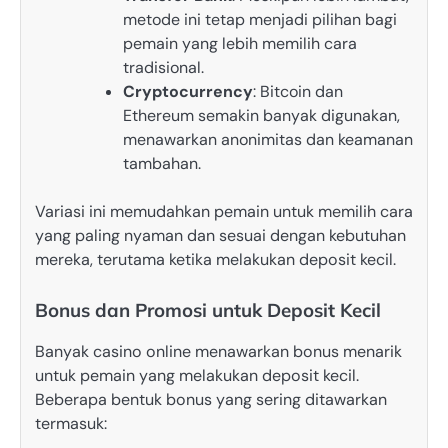
metode ini tetap menjadi pilihan bagi
pemain yang lebih memilih cara
tradisional.
Cryptocurrency
: Bitcoin dan
Ethereum semakin banyak digunakan,
menawarkan anonimitas dan keamanan
tambahan.
Variasi ini memudahkan pemain untuk memilih cara
yang paling nyaman dan sesuai dengan kebutuhan
mereka, terutama ketika melakukan deposit kecil.
Bonus dan Promosi untuk Deposit Kecil
Banyak casino online menawarkan bonus menarik
untuk pemain yang melakukan deposit kecil.
Beberapa bentuk bonus yang sering ditawarkan
termasuk: