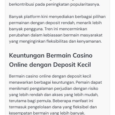
berkontribusi pada peningkatan popularitasnya.
Banyak platform kini menyediakan berbagai pilihan
permainan dengan deposit rendah, menarik lebih
banyak pengguna. Tren ini mencerminkan
perubahan dalam kebiasaan bermain masyarakat
yang menginginkan fleksibilitas dan kenyamanan.
Keuntungan Bermain Casino
Online dengan Deposit Kecil
Bermain casino online dengan deposit kecil
menawarkan berbagai keuntungan. Pemain dapat
menikmati pengalaman perjudian dengan risiko
yang lebih rendah dan akses yang lebih mudah,
terutama bagi pemula. Beberapa manfaat ini
termasuk pengelolaan dana yang fleksibel dan
kesempatan bermain yang lebih banyak.