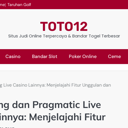
me
Taruhan Golf
TOTO12
Situs Judi Online Terpercaya & Bandar Togel Terbesar
Casino
Bandar Slot
Poker Online
Ceme
Live Casino Lainnya: Menjelajahi Fitur Unggulan dan
g dan Pragmatic Live
nnya: Menjelajahi Fitur