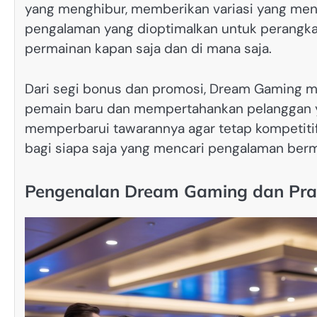
yang menghibur, memberikan variasi yang men
pengalaman yang dioptimalkan untuk perangk
permainan kapan saja dan di mana saja.
Dari segi bonus dan promosi, Dream Gaming m
pemain baru dan mempertahankan pelanggan ya
memperbarui tawarannya agar tetap kompetitif.
bagi siapa saja yang mencari pengalaman berma
Pengenalan Dream Gaming dan Pra