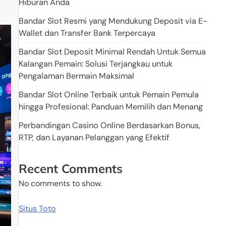
Hiburan Anda
Bandar Slot Resmi yang Mendukung Deposit via E-
Wallet dan Transfer Bank Terpercaya
Bandar Slot Deposit Minimal Rendah Untuk Semua
Kalangan Pemain: Solusi Terjangkau untuk
Pengalaman Bermain Maksimal
Bandar Slot Online Terbaik untuk Pemain Pemula
hingga Profesional: Panduan Memilih dan Menang
Perbandingan Casino Online Berdasarkan Bonus,
RTP, dan Layanan Pelanggan yang Efektif
Recent Comments
No comments to show.
Situs Toto