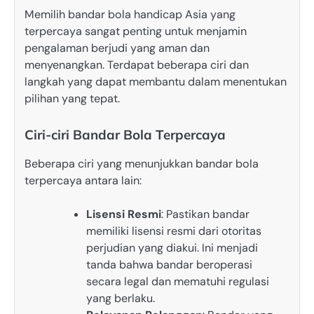
Memilih bandar bola handicap Asia yang
terpercaya sangat penting untuk menjamin
pengalaman berjudi yang aman dan
menyenangkan. Terdapat beberapa ciri dan
langkah yang dapat membantu dalam menentukan
pilihan yang tepat.
Ciri-ciri Bandar Bola Terpercaya
Beberapa ciri yang menunjukkan bandar bola
terpercaya antara lain:
Lisensi Resmi
: Pastikan bandar
memiliki lisensi resmi dari otoritas
perjudian yang diakui. Ini menjadi
tanda bahwa bandar beroperasi
secara legal dan mematuhi regulasi
yang berlaku.