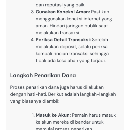
dan reputasi yang baik.
Gunakan Koneksi Aman:
Pastikan
menggunakan koneksi internet yang
aman. Hindari jaringan publik saat
melakukan transaksi.
Periksa Detail Transaksi:
Setelah
melakukan deposit, selalu periksa
kembali rincian transaksi sehingga
tidak ada kesalahan yang terjadi.
Langkah Penarikan Dana
Proses penarikan dana juga harus dilakukan
dengan hati-hati. Berikut adalah langkah-langkah
yang biasanya diambil:
Masuk ke Akun:
Pemain harus masuk
ke akun mereka di bandar untuk
memulai proses penarikan.