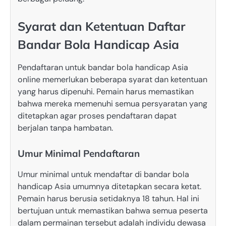
Syarat dan Ketentuan Daftar
Bandar Bola Handicap Asia
Pendaftaran untuk bandar bola handicap Asia
online memerlukan beberapa syarat dan ketentuan
yang harus dipenuhi. Pemain harus memastikan
bahwa mereka memenuhi semua persyaratan yang
ditetapkan agar proses pendaftaran dapat
berjalan tanpa hambatan.
Umur Minimal Pendaftaran
Umur minimal untuk mendaftar di bandar bola
handicap Asia umumnya ditetapkan secara ketat.
Pemain harus berusia setidaknya 18 tahun. Hal ini
bertujuan untuk memastikan bahwa semua peserta
dalam permainan tersebut adalah individu dewasa