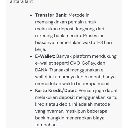
antara lain:
Transfer Bank:
Metode ini
memungkinkan pemain untuk
melakukan deposit langsung dari
rekening bank mereka. Proses ini
biasanya memerlukan waktu 1-3 hari
kerja.
E-Wallet:
Banyak platform mendukung
e-wallet seperti OVO, GoPay, dan
DANA. Transaksi menggunakan e-
wallet ini umumnya lebih cepat, hanya
memerlukan waktu beberapa menit.
Kartu Kredit/Debit:
Pemain juga dapat
melakukan deposit menggunakan kartu
kredit atau debit. Ini adalah metode
yang nyaman, meskipun beberapa
bank mungkin menerapkan biaya
tambahan.