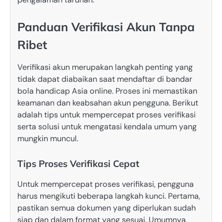
Panduan Verifikasi Akun Tanpa
Ribet
Verifikasi akun merupakan langkah penting yang
tidak dapat diabaikan saat mendaftar di bandar
bola handicap Asia online. Proses ini memastikan
keamanan dan keabsahan akun pengguna. Berikut
adalah tips untuk mempercepat proses verifikasi
serta solusi untuk mengatasi kendala umum yang
mungkin muncul.
Tips Proses Verifikasi Cepat
Untuk mempercepat proses verifikasi, pengguna
harus mengikuti beberapa langkah kunci. Pertama,
pastikan semua dokumen yang diperlukan sudah
siap dan dalam format yang sesuai. Umumnya,