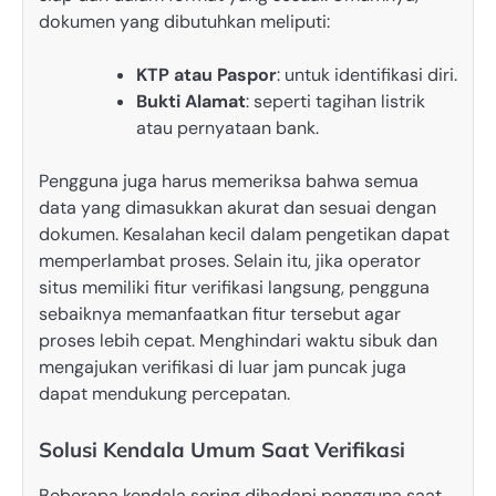
dokumen yang dibutuhkan meliputi:
KTP atau Paspor
: untuk identifikasi diri.
Bukti Alamat
: seperti tagihan listrik
atau pernyataan bank.
Pengguna juga harus memeriksa bahwa semua
data yang dimasukkan akurat dan sesuai dengan
dokumen. Kesalahan kecil dalam pengetikan dapat
memperlambat proses. Selain itu, jika operator
situs memiliki fitur verifikasi langsung, pengguna
sebaiknya memanfaatkan fitur tersebut agar
proses lebih cepat. Menghindari waktu sibuk dan
mengajukan verifikasi di luar jam puncak juga
dapat mendukung percepatan.
Solusi Kendala Umum Saat Verifikasi
Beberapa kendala sering dihadapi pengguna saat