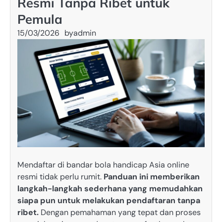
Resmi Tanpa Ribet untuk
Pemula
15/03/2026
by
admin
Mendaftar di bandar bola handicap Asia online
resmi tidak perlu rumit.
Panduan ini memberikan
langkah-langkah sederhana yang memudahkan
siapa pun untuk melakukan pendaftaran tanpa
ribet.
Dengan pemahaman yang tepat dan proses