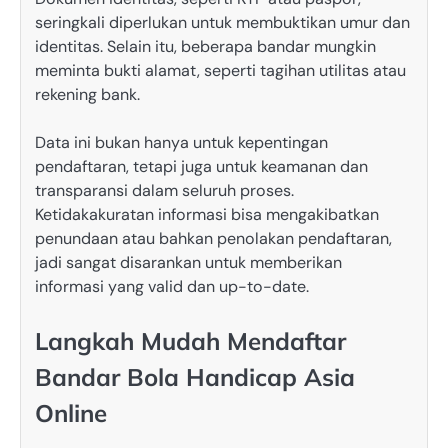
seringkali diperlukan untuk membuktikan umur dan
identitas. Selain itu, beberapa bandar mungkin
meminta bukti alamat, seperti tagihan utilitas atau
rekening bank.
Data ini bukan hanya untuk kepentingan
pendaftaran, tetapi juga untuk keamanan dan
transparansi dalam seluruh proses.
Ketidakakuratan informasi bisa mengakibatkan
penundaan atau bahkan penolakan pendaftaran,
jadi sangat disarankan untuk memberikan
informasi yang valid dan up-to-date.
Langkah Mudah Mendaftar
Bandar Bola Handicap Asia
Online