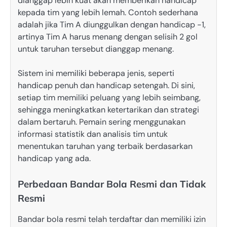
dianggap lebih kuat akan memberikan handicap
kepada tim yang lebih lemah. Contoh sederhana
adalah jika Tim A diunggulkan dengan handicap -1,
artinya Tim A harus menang dengan selisih 2 gol
untuk taruhan tersebut dianggap menang.
Sistem ini memiliki beberapa jenis, seperti
handicap penuh dan handicap setengah. Di sini,
setiap tim memiliki peluang yang lebih seimbang,
sehingga meningkatkan ketertarikan dan strategi
dalam bertaruh. Pemain sering menggunakan
informasi statistik dan analisis tim untuk
menentukan taruhan yang terbaik berdasarkan
handicap yang ada.
Perbedaan Bandar Bola Resmi dan Tidak
Resmi
Bandar bola resmi telah terdaftar dan memiliki izin