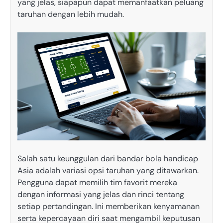
yang jelas, siapapun dapat memanfaatkan peluang
taruhan dengan lebih mudah.
Salah satu keunggulan dari bandar bola handicap
Asia adalah variasi opsi taruhan yang ditawarkan.
Pengguna dapat memilih tim favorit mereka
dengan informasi yang jelas dan rinci tentang
setiap pertandingan. Ini memberikan kenyamanan
serta kepercayaan diri saat mengambil keputusan