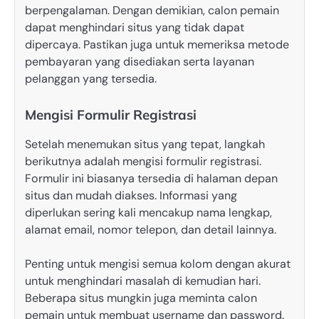
berpengalaman. Dengan demikian, calon pemain
dapat menghindari situs yang tidak dapat
dipercaya. Pastikan juga untuk memeriksa metode
pembayaran yang disediakan serta layanan
pelanggan yang tersedia.
Mengisi Formulir Registrasi
Setelah menemukan situs yang tepat, langkah
berikutnya adalah mengisi formulir registrasi.
Formulir ini biasanya tersedia di halaman depan
situs dan mudah diakses. Informasi yang
diperlukan sering kali mencakup nama lengkap,
alamat email, nomor telepon, dan detail lainnya.
Penting untuk mengisi semua kolom dengan akurat
untuk menghindari masalah di kemudian hari.
Beberapa situs mungkin juga meminta calon
pemain untuk membuat username dan password.