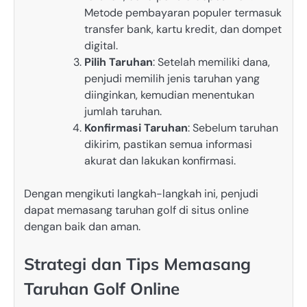
Metode pembayaran populer termasuk
transfer bank, kartu kredit, dan dompet
digital.
Pilih Taruhan
: Setelah memiliki dana,
penjudi memilih jenis taruhan yang
diinginkan, kemudian menentukan
jumlah taruhan.
Konfirmasi Taruhan
: Sebelum taruhan
dikirim, pastikan semua informasi
akurat dan lakukan konfirmasi.
Dengan mengikuti langkah-langkah ini, penjudi
dapat memasang taruhan golf di situs online
dengan baik dan aman.
Strategi dan Tips Memasang
Taruhan Golf Online