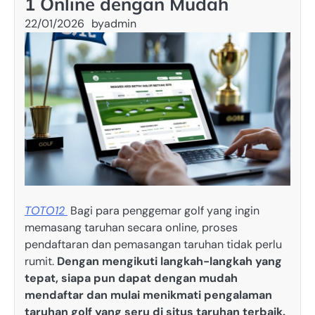
1 Online dengan Mudah
22/01/2026
by
admin
TOTO12
Bagi para penggemar golf yang ingin
memasang taruhan secara online, proses
pendaftaran dan pemasangan taruhan tidak perlu
rumit.
Dengan mengikuti langkah-langkah yang
tepat, siapa pun dapat dengan mudah
mendaftar dan mulai menikmati pengalaman
taruhan golf yang seru di situs taruhan terbaik.