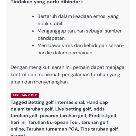
Tindakan yang perlu dihindari:
Bertaruh dalam keadaan emosi yang
tidak stabil.
Menganggap taruhan sebagai sumber
pendapatan.
Membawa stres dari kehidupan sehari-
hari ke dalam permainan.
Dengan mengikuti saran ini, pemain dapat menjaga
kontrol dan menikmati pengalaman taruhan yang
aman dan menyenangkan.
TARUHAN GOLF
Tagged
Betting golf internasional
,
Handicap
dalam taruhan golf
,
Live betting golf
,
odds
taruhan golf
,
pasaran taruhan golf
,
Prediksi golf
hari ini
,
Taruhan European Tour
,
taruhan golf
online
,
Taruhan turnamen PGA
,
Tips taruhan golf
akurat