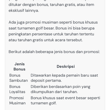
ditukar dengan bonus, taruhan gratis, atau item
eksklusif lainnya.
Ada juga promosi musiman seperti bonus khusus
saat turnamen golf besar. Bonus ini bisa berupa
peningkatan persentase untuk taruhan tertentu
atau taruhan gratis untuk acara tersebut.
Berikut adalah beberapa jenis bonus dan promosi:
Jenis
Deskripsi
Bonus
Bonus
Ditawarkan kepada pemain baru saat
Sambutan
deposit pertama.
Bonus
Diberikan berdasarkan poin yang
Loyalitas
dikumpulkan dari taruhan.
Promosi
Bonus khusus saat event besar seperti
Musiman
turnamen golf.