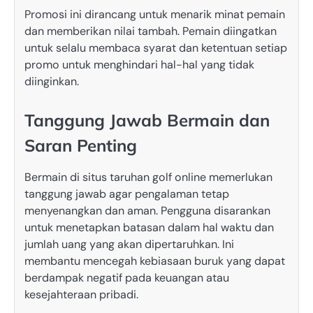
Promosi ini dirancang untuk menarik minat pemain
dan memberikan nilai tambah. Pemain diingatkan
untuk selalu membaca syarat dan ketentuan setiap
promo untuk menghindari hal-hal yang tidak
diinginkan.
Tanggung Jawab Bermain dan
Saran Penting
Bermain di situs taruhan golf online memerlukan
tanggung jawab agar pengalaman tetap
menyenangkan dan aman. Pengguna disarankan
untuk menetapkan batasan dalam hal waktu dan
jumlah uang yang akan dipertaruhkan. Ini
membantu mencegah kebiasaan buruk yang dapat
berdampak negatif pada keuangan atau
kesejahteraan pribadi.