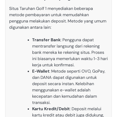
Situs Taruhan Golf 1 menyediakan beberapa
metode pembayaran untuk memudahkan
pengguna melakukan deposit. Metode yang umum
digunakan antara lain:
Transfer Bank
: Pengguna dapat
mentransfer langsung dari rekening
bank mereka ke rekening situs. Proses
ini biasanya memerlukan waktu 1-3 hari
kerja untuk konfirmasi.
E-Wallet
: Metode seperti OVO, GoPay,
dan DANA dapat digunakan untuk
deposit secara instan. Kelebihan
menggunakan e-wallet adalah
kecepatan dan kemudahan dalam
transaksi.
Kartu Kredit/Debit
: Deposit melalui
kartu kredit atau debit juga didukung,