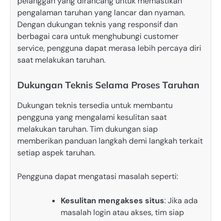
pelanggan yang dirancang untuk memastikan
pengalaman taruhan yang lancar dan nyaman.
Dengan dukungan teknis yang responsif dan
berbagai cara untuk menghubungi customer
service, pengguna dapat merasa lebih percaya diri
saat melakukan taruhan.
Dukungan Teknis Selama Proses Taruhan
Dukungan teknis tersedia untuk membantu
pengguna yang mengalami kesulitan saat
melakukan taruhan. Tim dukungan siap
memberikan panduan langkah demi langkah terkait
setiap aspek taruhan.
Pengguna dapat mengatasi masalah seperti:
Kesulitan mengakses situs
: Jika ada
masalah login atau akses, tim siap