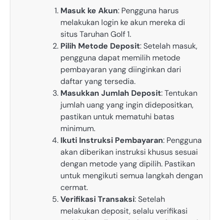
Masuk ke Akun
: Pengguna harus
melakukan login ke akun mereka di
situs Taruhan Golf 1.
Pilih Metode Deposit
: Setelah masuk,
pengguna dapat memilih metode
pembayaran yang diinginkan dari
daftar yang tersedia.
Masukkan Jumlah Deposit
: Tentukan
jumlah uang yang ingin didepositkan,
pastikan untuk mematuhi batas
minimum.
Ikuti Instruksi Pembayaran
: Pengguna
akan diberikan instruksi khusus sesuai
dengan metode yang dipilih. Pastikan
untuk mengikuti semua langkah dengan
cermat.
Verifikasi Transaksi
: Setelah
melakukan deposit, selalu verifikasi