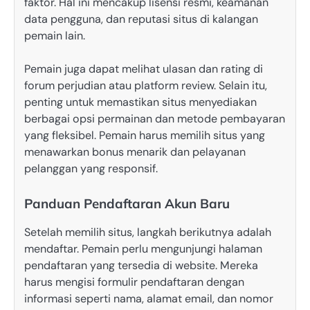
faktor. Hal ini mencakup lisensi resmi, keamanan
data pengguna, dan reputasi situs di kalangan
pemain lain.
Pemain juga dapat melihat ulasan dan rating di
forum perjudian atau platform review. Selain itu,
penting untuk memastikan situs menyediakan
berbagai opsi permainan dan metode pembayaran
yang fleksibel. Pemain harus memilih situs yang
menawarkan bonus menarik dan pelayanan
pelanggan yang responsif.
Panduan Pendaftaran Akun Baru
Setelah memilih situs, langkah berikutnya adalah
mendaftar. Pemain perlu mengunjungi halaman
pendaftaran yang tersedia di website. Mereka
harus mengisi formulir pendaftaran dengan
informasi seperti nama, alamat email, dan nomor