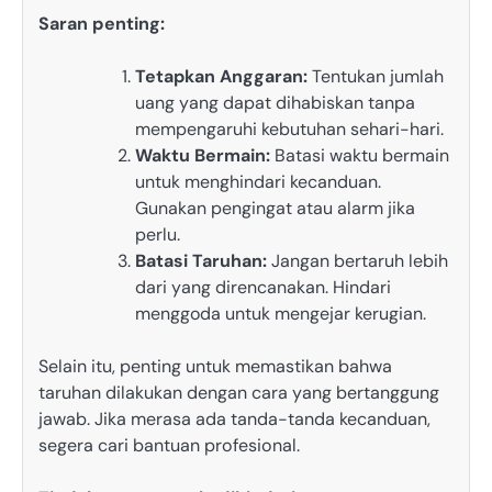
Saran penting:
Tetapkan Anggaran:
Tentukan jumlah
uang yang dapat dihabiskan tanpa
mempengaruhi kebutuhan sehari-hari.
Waktu Bermain:
Batasi waktu bermain
untuk menghindari kecanduan.
Gunakan pengingat atau alarm jika
perlu.
Batasi Taruhan:
Jangan bertaruh lebih
dari yang direncanakan. Hindari
menggoda untuk mengejar kerugian.
Selain itu, penting untuk memastikan bahwa
taruhan dilakukan dengan cara yang bertanggung
jawab. Jika merasa ada tanda-tanda kecanduan,
segera cari bantuan profesional.