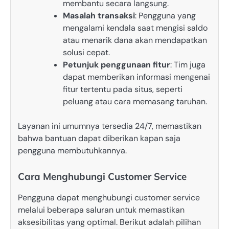
membantu secara langsung.
Masalah transaksi
: Pengguna yang
mengalami kendala saat mengisi saldo
atau menarik dana akan mendapatkan
solusi cepat.
Petunjuk penggunaan fitur
: Tim juga
dapat memberikan informasi mengenai
fitur tertentu pada situs, seperti
peluang atau cara memasang taruhan.
Layanan ini umumnya tersedia 24/7, memastikan
bahwa bantuan dapat diberikan kapan saja
pengguna membutuhkannya.
Cara Menghubungi Customer Service
Pengguna dapat menghubungi customer service
melalui beberapa saluran untuk memastikan
aksesibilitas yang optimal. Berikut adalah pilihan