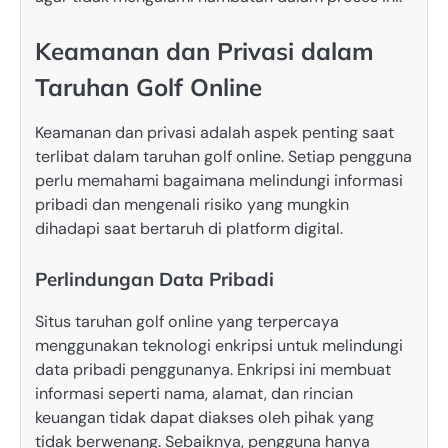
Keamanan dan Privasi dalam
Taruhan Golf Online
Keamanan dan privasi adalah aspek penting saat
terlibat dalam taruhan golf online. Setiap pengguna
perlu memahami bagaimana melindungi informasi
pribadi dan mengenali risiko yang mungkin
dihadapi saat bertaruh di platform digital.
Perlindungan Data Pribadi
Situs taruhan golf online yang terpercaya
menggunakan teknologi enkripsi untuk melindungi
data pribadi penggunanya. Enkripsi ini membuat
informasi seperti nama, alamat, dan rincian
keuangan tidak dapat diakses oleh pihak yang
tidak berwenang. Sebaiknya, pengguna hanya