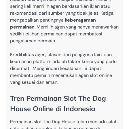
sering kali memilih agen berdasarkan iklan atau
rekomendasi dari sumber yang tidak jelas. Ketiga,
mengabaikan pentingnya
keberagaman
permainan
. Memilih agen yang hanya menawarkan
sedikit pilihan permainan dapat membatasi
pengalaman bermain.
Kredibilitas agen, ulasan dari pengguna lain, dan
keamanan platform adalah faktor kunci yang perlu
dicermati. Menghindari kesalahan ini dapat
membantu pemain menemukan agen slot online
yang sesuai dan aman.
Tren Permainan Slot The Dog
House Online di Indonesia
Permainan slot The Dog House telah menjadi salah
satu pilihan populer di kalangan pemain di