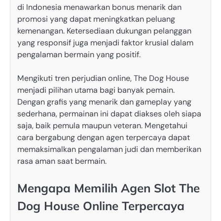
di Indonesia menawarkan bonus menarik dan
promosi yang dapat meningkatkan peluang
kemenangan. Ketersediaan dukungan pelanggan
yang responsif juga menjadi faktor krusial dalam
pengalaman bermain yang positif.
Mengikuti tren perjudian online, The Dog House
menjadi pilihan utama bagi banyak pemain.
Dengan grafis yang menarik dan gameplay yang
sederhana, permainan ini dapat diakses oleh siapa
saja, baik pemula maupun veteran. Mengetahui
cara bergabung dengan agen terpercaya dapat
memaksimalkan pengalaman judi dan memberikan
rasa aman saat bermain.
Mengapa Memilih Agen Slot The
Dog House Online Terpercaya