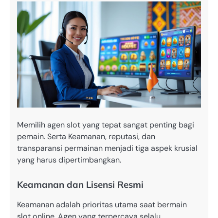
Memilih agen slot yang tepat sangat penting bagi
pemain. Serta Keamanan, reputasi, dan
transparansi permainan menjadi tiga aspek krusial
yang harus dipertimbangkan.
Keamanan dan Lisensi Resmi
Keamanan adalah prioritas utama saat bermain
slot online. Agen yang terpercaya selalu