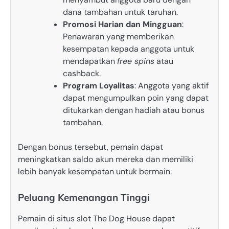
dana tambahan untuk taruhan.
Promosi Harian dan Mingguan
:
Penawaran yang memberikan
kesempatan kepada anggota untuk
mendapatkan
free spins
atau
cashback.
Program Loyalitas
: Anggota yang aktif
dapat mengumpulkan poin yang dapat
ditukarkan dengan hadiah atau bonus
tambahan.
Dengan bonus tersebut, pemain dapat
meningkatkan saldo akun mereka dan memiliki
lebih banyak kesempatan untuk bermain.
Peluang Kemenangan Tinggi
Pemain di situs slot The Dog House dapat