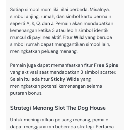
Setiap simbol memiliki nilai berbeda. Misalnya,
simbol anjing, rumah, dan simbol kartu bermain
seperti A, K, Q, dan J. Pemain akan mendapatkan
kemenangan ketika 3 atau lebih simbol identik
muncul di paylines aktif. Fitur
Wild
yang berupa
simbol rumah dapat menggantikan simbol lain,
meningkatkan peluang menang.
Pemain juga dapat memanfaatkan fitur
Free Spins
yang aktivasi saat mendapatkan 3 simbol scatter.
Selain itu, ada fitur
Sticky Wilds
yang
meningkatkan potensi kemenangan selama
putaran bonus.
Strategi Menang Slot The Dog House
Untuk meningkatkan peluang menang, pemain
dapat menggunakan beberapa strategi. Pertama,