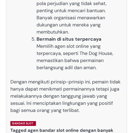
pola perjudian yang tidak sehat,
penting untuk mencari bantuan.
Banyak organisasi menawarkan
dukungan untuk mereka yang
membutuhkan.
Bermain di situs terpercaya
Memilih agen slot online yang
terpercaya, seperti The Dog House,
memastikan bahwa permainan
berlangsung adil dan aman.
Dengan mengikuti prinsip-prinsip ini, pemain tidak
hanya dapat menikmati permainannya tetapi juga
melakukannya dengan tanggung jawab yang
sesuai. Ini menciptakan lingkungan yang positif
bagi semua orang yang terlibat.
BANDAR SLOT
Tagged
agen bandar slot online dengan banyak