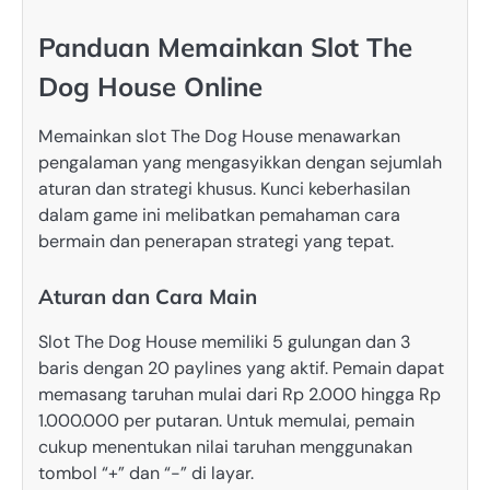
Panduan Memainkan Slot The
Dog House Online
Memainkan slot The Dog House menawarkan
pengalaman yang mengasyikkan dengan sejumlah
aturan dan strategi khusus. Kunci keberhasilan
dalam game ini melibatkan pemahaman cara
bermain dan penerapan strategi yang tepat.
Aturan dan Cara Main
Slot The Dog House memiliki 5 gulungan dan 3
baris dengan 20 paylines yang aktif. Pemain dapat
memasang taruhan mulai dari Rp 2.000 hingga Rp
1.000.000 per putaran. Untuk memulai, pemain
cukup menentukan nilai taruhan menggunakan
tombol “+” dan “-” di layar.