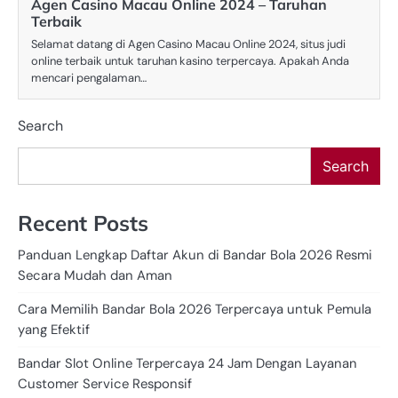
Agen Casino Macau Online 2024 – Taruhan
Terbaik
Selamat datang di Agen Casino Macau Online 2024, situs judi
online terbaik untuk taruhan kasino terpercaya. Apakah Anda
mencari pengalaman…
Search
Search
Recent Posts
Panduan Lengkap Daftar Akun di Bandar Bola 2026 Resmi
Secara Mudah dan Aman
Cara Memilih Bandar Bola 2026 Terpercaya untuk Pemula
yang Efektif
Bandar Slot Online Terpercaya 24 Jam Dengan Layanan
Customer Service Responsif