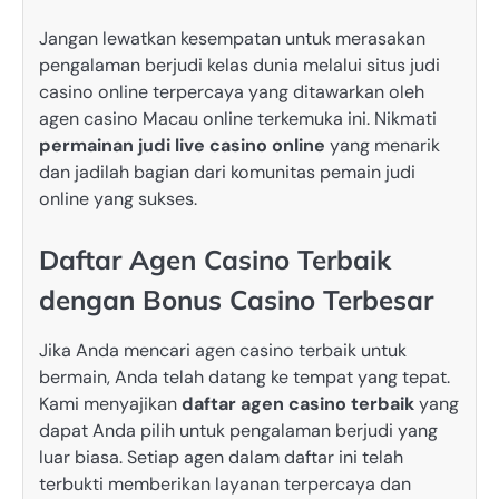
Jangan lewatkan kesempatan untuk merasakan
pengalaman berjudi kelas dunia melalui situs judi
casino online terpercaya yang ditawarkan oleh
agen casino Macau online terkemuka ini. Nikmati
permainan judi live casino online
yang menarik
dan jadilah bagian dari komunitas pemain judi
online yang sukses.
Daftar Agen Casino Terbaik
dengan Bonus Casino Terbesar
Jika Anda mencari agen casino terbaik untuk
bermain, Anda telah datang ke tempat yang tepat.
Kami menyajikan
daftar agen casino terbaik
yang
dapat Anda pilih untuk pengalaman berjudi yang
luar biasa. Setiap agen dalam daftar ini telah
terbukti memberikan layanan terpercaya dan