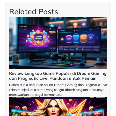
Related Posts
Review Lengkap Game Populer di Dream Gaming
dan Pragmatic Live: Panduan untuk Pemain
Dalam dunia perjudian online, Dream Gaming dan Pragmatic Live
telah menjadi dua nama yang sangat diperhitungkan. Keduanya
menawarkan berbagai permainan…