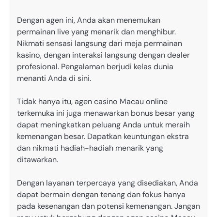
Dengan agen ini, Anda akan menemukan
permainan live yang menarik dan menghibur.
Nikmati sensasi langsung dari meja permainan
kasino, dengan interaksi langsung dengan dealer
profesional. Pengalaman berjudi kelas dunia
menanti Anda di sini.
Tidak hanya itu, agen casino Macau online
terkemuka ini juga menawarkan bonus besar yang
dapat meningkatkan peluang Anda untuk meraih
kemenangan besar. Dapatkan keuntungan ekstra
dan nikmati hadiah-hadiah menarik yang
ditawarkan.
Dengan layanan terpercaya yang disediakan, Anda
dapat bermain dengan tenang dan fokus hanya
pada kesenangan dan potensi kemenangan. Jangan