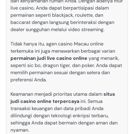
dari kenyamanan rumah Anda. Dengan adanya fitur
live casino, Anda dapat berpartisipasi dalam
permainan seperti blackjack, roulette, dan
baccarat dengan langsung berinteraksi dengan
dealer sungguhan melalui video streaming.
Tidak hanya itu, agen casino Macau online
terkemuka ini juga menawarkan berbagai varian
permainan judi live casino online
yang menarik,
seperti sic bo, dragon tiger, dan poker. Anda dapat
memilih permainan sesuai dengan selera dan
preferensi Anda.
Keamanan menjadi prioritas utama dalam
situs
judi casino online terpercaya
ini. Semua
transaksi keuangan dan data pribadi Anda
dilindungi dengan teknologi enkripsi terbaru,
sehingga Anda dapat bermain dengan aman dan
nyaman.