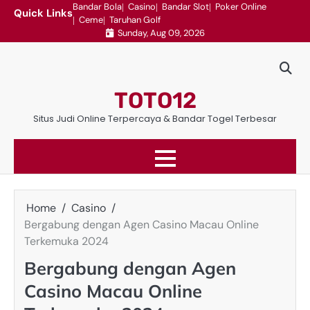
Skip
Bandar Bola
Casino
Bandar Slot
Poker Online
Quick Links
Ceme
Taruhan Golf
to
Sunday, Aug 09, 2026
content
TOTO12
Situs Judi Online Terpercaya & Bandar Togel Terbesar
Home
Casino
Bergabung dengan Agen Casino Macau Online
Terkemuka 2024
Bergabung dengan Agen
Casino Macau Online