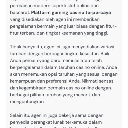
permainan modern seperti slot online dan
baccarat.
Platform gaming casino terpercaya
yang disediakan oleh agen ini memberikan
pengalaman bermain yang luar biasa dengan fitur-
fitur terbaru dan tingkat keamanan yang tinggi.
Tidak hanya itu, agen ini juga menyediakan variasi
taruhan dengan berbagai tingkat kesulitan. Baik
Anda pemain yang baru memulai atau telah
berpengalaman dalam taruhan casino online, Anda
akan menemukan opsi taruhan yang sesuai dengan
kemampuan dan preferensi Anda. Nikmati sensasi
dan kegembiraan bermain casino online dengan
berbagai pilihan taruhan yang menarik dan
menguntungkan.
Selain itu, agen ini juga bekerja sama dengan
penyedia perangkat lunak terkemuka dalam