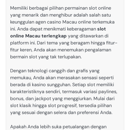
Memiliki berbagai pilihan permainan slot online
yang menarik dan menghibur adalah salah satu
keunggulan agen casino Macau online terkemuka
ini. Anda dapat menikmati keberagaman
slot
online Macau terlengkap
yang ditawarkan di
platform ini. Dari tema yang beragam hingga fitur-
fitur keren, Anda akan menemukan pengalaman
bermain slot yang tak terlupakan.
Dengan teknologi canggih dan grafis yang
memukau, Anda akan merasakan sensasi seperti
berada di kasino sungguhan. Setiap slot memiliki
karakteristiknya sendiri, termasuk variasi paylines,
bonus, dan jackpot yang menggiurkan. Mulai dari
slot klasik hingga slot progresif, tersedia pilihan
yang sesuai dengan selera dan preferensi Anda.
Apakah Anda lebih suka petualangan dengan