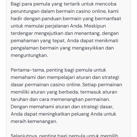
Bagi para pemula yang tertarik untuk mencoba
peruntungan dalam bermain casino online, kami
hadir dengan panduan bermain yang bermanfaat
untuk memulai perjalanan Anda. Meskipun
terdengar mengejutkan dan menantang, dengan
pemahaman yang tepat, Anda dapat menikmati
pengalaman bermain yang mengasyikkan dan
menguntungkan.
Pertama-tama, penting bagi pemula untuk
memahami dan mempelajari aturan dan strategi
dasar permainan casino online. Setiap permainan
memiliki aturan yang berbeda, termasuk aturan
taruhan dan cara memenangkan permainan.
Dengan memahami aturan dan strategi dasar,
Anda dapat meningkatkan peluang Anda untuk
meraih kemenangan.
Selanjutnya, penting bagi pemula untuk memilih