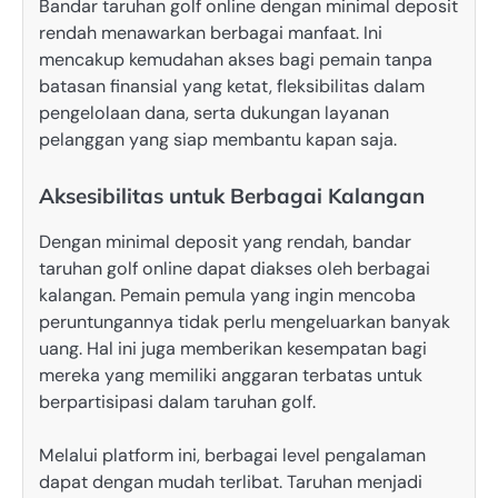
Bandar taruhan golf online dengan minimal deposit
rendah menawarkan berbagai manfaat. Ini
mencakup kemudahan akses bagi pemain tanpa
batasan finansial yang ketat, fleksibilitas dalam
pengelolaan dana, serta dukungan layanan
pelanggan yang siap membantu kapan saja.
Aksesibilitas untuk Berbagai Kalangan
Dengan minimal deposit yang rendah, bandar
taruhan golf online dapat diakses oleh berbagai
kalangan. Pemain pemula yang ingin mencoba
peruntungannya tidak perlu mengeluarkan banyak
uang. Hal ini juga memberikan kesempatan bagi
mereka yang memiliki anggaran terbatas untuk
berpartisipasi dalam taruhan golf.
Melalui platform ini, berbagai level pengalaman
dapat dengan mudah terlibat. Taruhan menjadi