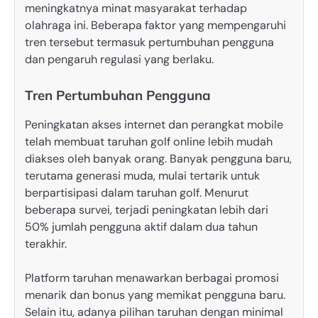
meningkatnya minat masyarakat terhadap
olahraga ini. Beberapa faktor yang mempengaruhi
tren tersebut termasuk pertumbuhan pengguna
dan pengaruh regulasi yang berlaku.
Tren Pertumbuhan Pengguna
Peningkatan akses internet dan perangkat mobile
telah membuat taruhan golf online lebih mudah
diakses oleh banyak orang. Banyak pengguna baru,
terutama generasi muda, mulai tertarik untuk
berpartisipasi dalam taruhan golf. Menurut
beberapa survei, terjadi peningkatan lebih dari
50% jumlah pengguna aktif dalam dua tahun
terakhir.
Platform taruhan menawarkan berbagai promosi
menarik dan bonus yang memikat pengguna baru.
Selain itu, adanya pilihan taruhan dengan minimal