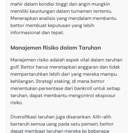
mahir dalam kondisi tinggi dan angin mungkin
memiliki keuntungan dalam turnamen tertentu.
Menerapkan analisis yang mendalam membantu
bettor membuat keputusan yang lebih
informasional dan tepat.
Manajemen Risiko dalam Taruhan
Manajemen risiko adalah aspek vital dalam taruhan
golf. Bettor harus menetapkan anggaran dan tidak
mempertaruhkan lebih dari yang mereka mampu
kehilangan. Strategi staking, di mana bettor
menentukan persentase dari bankroll untuk setiap
taruhan, dapat membantu mengontrol eksposur
risiko.
Diversifikasi taruhan juga disarankan. Alih-alih
bertaruh semua uang pada satu pemain, bettor
dapat membagi taruhan mereka ke beberapa