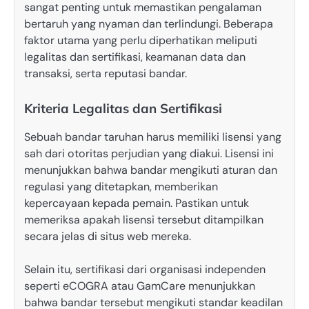
sangat penting untuk memastikan pengalaman
bertaruh yang nyaman dan terlindungi. Beberapa
faktor utama yang perlu diperhatikan meliputi
legalitas dan sertifikasi, keamanan data dan
transaksi, serta reputasi bandar.
Kriteria Legalitas dan Sertifikasi
Sebuah bandar taruhan harus memiliki lisensi yang
sah dari otoritas perjudian yang diakui. Lisensi ini
menunjukkan bahwa bandar mengikuti aturan dan
regulasi yang ditetapkan, memberikan
kepercayaan kepada pemain. Pastikan untuk
memeriksa apakah lisensi tersebut ditampilkan
secara jelas di situs web mereka.
Selain itu, sertifikasi dari organisasi independen
seperti eCOGRA atau GamCare menunjukkan
bahwa bandar tersebut mengikuti standar keadilan