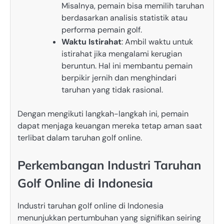
Misalnya, pemain bisa memilih taruhan
berdasarkan analisis statistik atau
performa pemain golf.
Waktu Istirahat
: Ambil waktu untuk
istirahat jika mengalami kerugian
beruntun. Hal ini membantu pemain
berpikir jernih dan menghindari
taruhan yang tidak rasional.
Dengan mengikuti langkah-langkah ini, pemain
dapat menjaga keuangan mereka tetap aman saat
terlibat dalam taruhan golf online.
Perkembangan Industri Taruhan
Golf Online di Indonesia
Industri taruhan golf online di Indonesia
menunjukkan pertumbuhan yang signifikan seiring