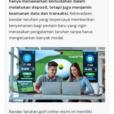
hanya menawarkan kemudahan dalam
melakukan deposit, tetapi juga menjamin
keamanan data dan transaksi.
Keberadaan
bandar taruhan yang terpercaya memberikan
kenyamanan bagi pemain baru yang ingin
merasakan pengalaman taruhan tanpa harus
mengeluarkan banyak modal.
Bandar taruhan golf online resmi ini memiliki