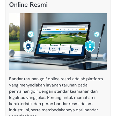
Online Resmi
Bandar taruhan golf online resmi adalah platform
yang menyediakan layanan taruhan pada
permainan golf dengan standar keamanan dan
legalitas yang jelas. Penting untuk memahami
karakteristik dan peran bandar resmi dalam
industri ini, serta membedakannya dari bandar