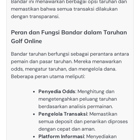
Bandar ini menawarkan berbagai opsi taruhan dan
memastikan bahwa semua transaksi dilakukan
dengan transparansi.
Peran dan Fungsi Bandar dalam Taruhan
Golf Online
Bandar taruhan berfungsi sebagai perantara antara
pemain dan pasar taruhan. Mereka menawarkan
odds, mengatur taruhan, dan mengelola dana.
Beberapa peran utama meliputi:
Penyedia Odds
: Menghitung dan
mengetengahkan peluang taruhan
berdasarkan analisis permainan.
Pengelola Transaksi
: Memastikan
semua deposit dan penarikan diproses
dengan cepat dan aman.
Platform Informasi
: Menyediakan