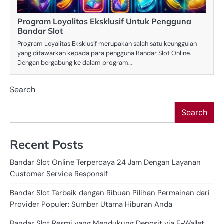
Program Loyalitas Eksklusif Untuk Pengguna
Bandar Slot
Program Loyalitas Eksklusif merupakan salah satu keunggulan
yang ditawarkan kepada para pengguna Bandar Slot Online.
Dengan bergabung ke dalam program…
Search
Search
Recent Posts
Bandar Slot Online Terpercaya 24 Jam Dengan Layanan
Customer Service Responsif
Bandar Slot Terbaik dengan Ribuan Pilihan Permainan dari
Provider Populer: Sumber Utama Hiburan Anda
Bandar Slot Resmi yang Mendukung Deposit via E-Wallet