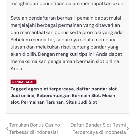
menghindari penundaan dalam mendapatkan akun.
Setelah pendaftaran berhasil, pemain dapat mulai
menjelajahi berbagai permainan yang ditawarkan
dan memanfaatkan bonus serta promosi yang ada.
Sebelum mendaftar, sebaiknya selalu membaca
ulasan dan melakukan riset tentang bandar yang
akan dipilih. Dengan mengikuti tips ini, Anda dapat
memaksimalkan pengalaman bermain slot online
Anda.
BANDAR SLOT
Tagged
agen slot terpercaya
,
daftar bandar slot
,
Judi online
,
Keberuntungan Bermain Slot
,
Mesin
slot
,
Permainan Taruhan
,
Situs Judi Slot
Temukan Bonus Casino
Daftar Bandar Slot Resmi
Post
Terbesar di Indonesia!
Terpercaya di Indonesia