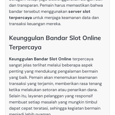
dan transparan. Pemain harus memastikan bahwa
bandar tersebut menggunakan
server slot
terpercaya
untuk menjaga keamanan data dan
transaksi keuangan mereka.
Keunggulan Bandar Slot Online
Terpercaya
Keunggulan Bandar Slot Online
terpercaya
sangat jelas terlihat melalui beberapa aspek
penting yang mendukung pengalaman bermain
yang baik. Pemain akan menemukan keamanan
transaksi yang terjamin, memberikan rasa tenang
ketika melakukan setoran atau penarikan dana.
Selain itu, layanan pelanggan yang responsif
membuat setiap masalah yang mungkin timbul
dapat cepat teratasi, sehingga kegiatan bermain
menjadi lebih nyaman.