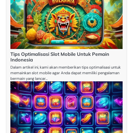
Tips Optimalisasi Slot Mobile Untuk Pemain
Indonesia
Dalam artikel ini, kami akan memberikan tips optimalisasi untuk
memainkan slot mobile agar Anda dapat memiliki pengalaman
bermain yang lancar…