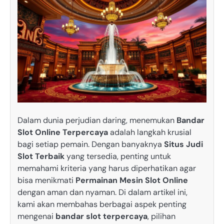
Dalam dunia perjudian daring, menemukan
Bandar
Slot Online Terpercaya
adalah langkah krusial
bagi setiap pemain. Dengan banyaknya
Situs Judi
Slot Terbaik
yang tersedia, penting untuk
memahami kriteria yang harus diperhatikan agar
bisa menikmati
Permainan Mesin Slot Online
dengan aman dan nyaman. Di dalam artikel ini,
kami akan membahas berbagai aspek penting
mengenai
bandar slot terpercaya
, pilihan