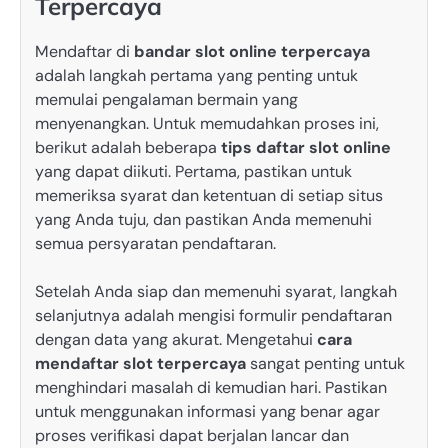
Terpercaya
Mendaftar di
bandar slot online terpercaya
adalah langkah pertama yang penting untuk
memulai pengalaman bermain yang
menyenangkan. Untuk memudahkan proses ini,
berikut adalah beberapa
tips daftar slot online
yang dapat diikuti. Pertama, pastikan untuk
memeriksa syarat dan ketentuan di setiap situs
yang Anda tuju, dan pastikan Anda memenuhi
semua persyaratan pendaftaran.
Setelah Anda siap dan memenuhi syarat, langkah
selanjutnya adalah mengisi formulir pendaftaran
dengan data yang akurat. Mengetahui
cara
mendaftar slot terpercaya
sangat penting untuk
menghindari masalah di kemudian hari. Pastikan
untuk menggunakan informasi yang benar agar
proses verifikasi dapat berjalan lancar dan