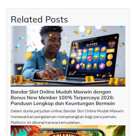
navigation
Related Posts
Bandar Slot Online Mudah Maxwin dengan
Bonus New Member 100% Terpercaya 2026:
Panduan Lengkap dan Keuntungan Bermain
Dalam dunia perjudian online, Bandar Slot Online Mudah Maxwin
menawarkan pengalaman menyenangkan bagi para pemain.
Platform ini dikenal karena kemudahan…