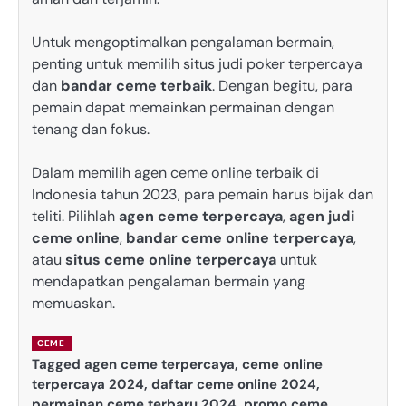
Untuk mengoptimalkan pengalaman bermain,
penting untuk memilih situs judi poker terpercaya
dan
bandar ceme terbaik
. Dengan begitu, para
pemain dapat memainkan permainan dengan
tenang dan fokus.
Dalam memilih agen ceme online terbaik di
Indonesia tahun 2023, para pemain harus bijak dan
teliti. Pilihlah
agen ceme terpercaya
,
agen judi
ceme online
,
bandar ceme online terpercaya
,
atau
situs ceme online terpercaya
untuk
mendapatkan pengalaman bermain yang
memuaskan.
CEME
Tagged
agen ceme terpercaya
,
ceme online
terpercaya 2024
,
daftar ceme online 2024
,
permainan ceme terbaru 2024
,
promo ceme