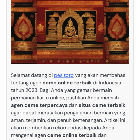
Selamat datang di
pes toto
yang akan membahas
tentang agen
ceme online terbaik
di Indonesia
tahun 2023. Bagi Anda yang gemar bermain
permainan kartu online, pastikan Anda memilih
agen ceme terpercaya
dan
situs ceme terbaik
agar dapat merasakan pengalaman bermain yang
aman, terjamin, dan penuh kemenangan. Artikel ini
akan memberikan rekomendasi kepada Anda
mengenai agen
ceme online terbaik
dan