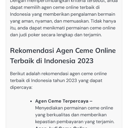
Dengan mempertimbangkan kriteria tersebut, anda
dapat memilih agen ceme online terbaik di
Indonesia yang memberikan pengalaman bermain
yang aman, nyaman, dan memuaskan. Tidak hanya
itu, anda dapat menikmati permainan ceme online
dan judi poker secara lengkap dan terjamin.
Rekomendasi Agen Ceme Online
Terbaik di Indonesia 2023
Berikut adalah rekomendasi agen ceme online
terbaik di Indonesia tahun 2023 yang dapat
dipercaya:
Agen Ceme Terpercaya
–
Menyediakan permainan ceme online
yang berkualitas dan memberikan
kepastian pembayaran yang terjamin.