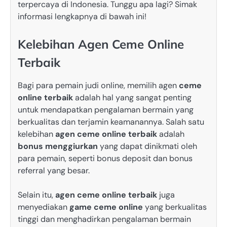
terpercaya di Indonesia. Tunggu apa lagi? Simak
informasi lengkapnya di bawah ini!
Kelebihan Agen Ceme Online
Terbaik
Bagi para pemain judi online, memilih agen
ceme
online terbaik
adalah hal yang sangat penting
untuk mendapatkan pengalaman bermain yang
berkualitas dan terjamin keamanannya. Salah satu
kelebihan
agen ceme online terbaik
adalah
bonus menggiurkan
yang dapat dinikmati oleh
para pemain, seperti bonus deposit dan bonus
referral yang besar.
Selain itu,
agen ceme online terbaik
juga
menyediakan
game ceme online
yang berkualitas
tinggi dan menghadirkan pengalaman bermain