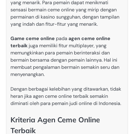
yang menarik. Para pemain dapat menikmati
sensasi bermain ceme online yang mirip dengan
permainan di kasino sungguhan, dengan tampilan
yang indah dan fitur-fitur yang menarik.
Game ceme online
pada
agen ceme online
terbaik
juga memiliki fitur multiplayer, yang
memungkinkan para pemain berinteraksi dan
bermain bersama dengan pemain lainnya. Hal ini
membuat pengalaman bermain semakin seru dan
menyenangkan.
Dengan berbagai kelebihan yang ditawarkan, tidak
heran jika agen ceme online terbaik semakin
diminati oleh para pemain judi online di Indonesia.
Kriteria Agen Ceme Online
Terbaik