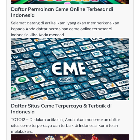
Daftar Permainan Ceme Online Terbesar di
Indonesia
Selamat datang di artikel kami yang akan memperkenalkan
kepada Anda daftar permainan ceme online terbesar di
Indonesia. Jika Anda mencari…
Daftar Situs Ceme Terpercaya & Terbaik di
Indonesia
TOTO12 – Di dalam artikel ini, Anda akan menemukan daftar
situs ceme terpercaya dan terbaik di Indonesia. Kami telah
melakukan…