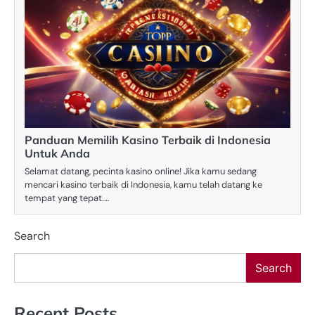
Panduan Memilih Kasino Terbaik di Indonesia
Untuk Anda
Selamat datang, pecinta kasino online! Jika kamu sedang
mencari kasino terbaik di Indonesia, kamu telah datang ke
tempat yang tepat.…
Search
Search
Recent Posts