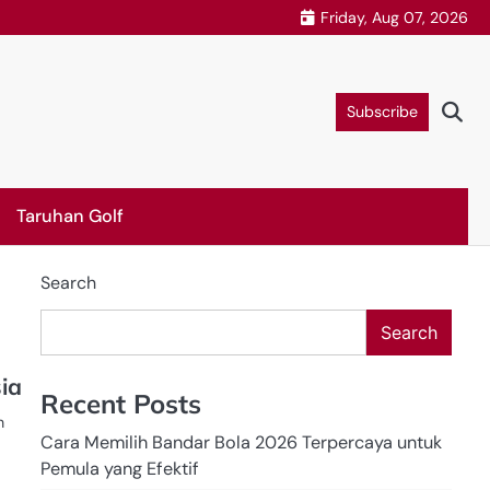
Friday, Aug 07, 2026
Subscribe
Taruhan Golf
Search
Search
ia
Recent Posts
h
Cara Memilih Bandar Bola 2026 Terpercaya untuk
Pemula yang Efektif