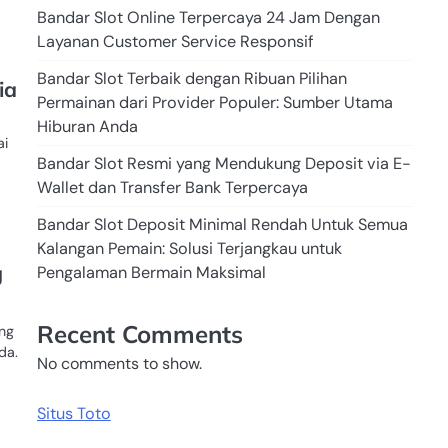
Bandar Slot Online Terpercaya 24 Jam Dengan
Layanan Customer Service Responsif
Bandar Slot Terbaik dengan Ribuan Pilihan
ia
Permainan dari Provider Populer: Sumber Utama
Hiburan Anda
ai
Bandar Slot Resmi yang Mendukung Deposit via E-
Wallet dan Transfer Bank Terpercaya
Bandar Slot Deposit Minimal Rendah Untuk Semua
Kalangan Pemain: Solusi Terjangkau untuk
g
Pengalaman Bermain Maksimal
Recent Comments
ang
da.
No comments to show.
Situs Toto