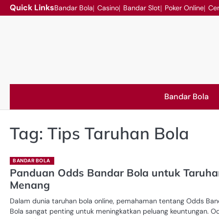
Skip
Quick Links
Bandar Bola
Casino
Bandar Slot
Poker Online
Ce
to
content
Bandar Bola
Tag:
Tips Taruhan Bola
BANDAR BOLA
Panduan Odds Bandar Bola untuk Taruha
Menang
Dalam dunia taruhan bola online, pemahaman tentang Odds Ban
Bola sangat penting untuk meningkatkan peluang keuntungan. O