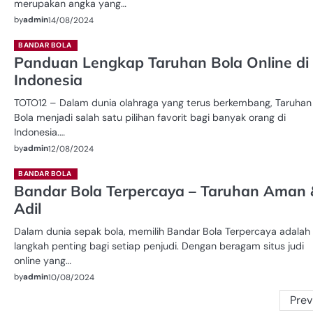
merupakan angka yang…
by
admin
14/08/2024
BANDAR BOLA
Panduan Lengkap Taruhan Bola Online di
Indonesia
TOTO12 – Dalam dunia olahraga yang terus berkembang, Taruhan
Bola menjadi salah satu pilihan favorit bagi banyak orang di
Indonesia.…
by
admin
12/08/2024
BANDAR BOLA
Bandar Bola Terpercaya – Taruhan Aman 
Adil
Dalam dunia sepak bola, memilih Bandar Bola Terpercaya adalah
langkah penting bagi setiap penjudi. Dengan beragam situs judi
online yang…
by
admin
10/08/2024
Posts
Prev