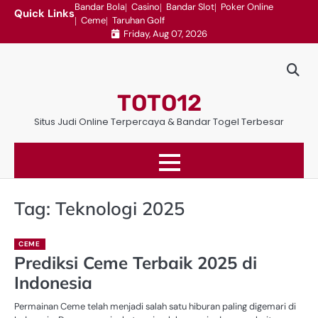
Skip
Bandar Bola
Casino
Bandar Slot
Poker Online
Quick Links
Ceme
Taruhan Golf
to
Friday, Aug 07, 2026
content
TOTO12
Situs Judi Online Terpercaya & Bandar Togel Terbesar
Tag:
Teknologi 2025
CEME
Prediksi Ceme Terbaik 2025 di
Indonesia
Permainan Ceme telah menjadi salah satu hiburan paling digemari di