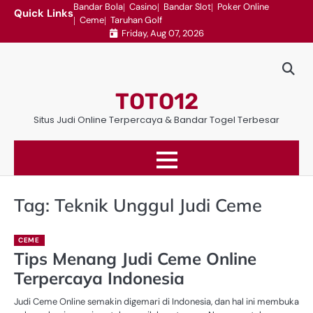
Skip
Bandar Bola
Casino
Bandar Slot
Poker Online
Quick Links
Ceme
Taruhan Golf
to
Friday, Aug 07, 2026
content
TOTO12
Situs Judi Online Terpercaya & Bandar Togel Terbesar
Tag:
Teknik Unggul Judi Ceme
CEME
Tips Menang Judi Ceme Online
Terpercaya Indonesia
Judi Ceme Online semakin digemari di Indonesia, dan hal ini membuka