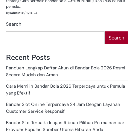
tentang Cara Bermain Bandar Bola. Artikel ini ditujukan khusus untuk
pemula…
by
admin
26/12/2024
Search
Search
Recent Posts
Panduan Lengkap Daftar Akun di Bandar Bola 2026 Resmi
Secara Mudah dan Aman
Cara Memilih Bandar Bola 2026 Terpercaya untuk Pemula
yang Efektif
Bandar Slot Online Terpercaya 24 Jam Dengan Layanan
Customer Service Responsif
Bandar Slot Terbaik dengan Ribuan Pilihan Permainan dari
Provider Populer: Sumber Utama Hiburan Anda