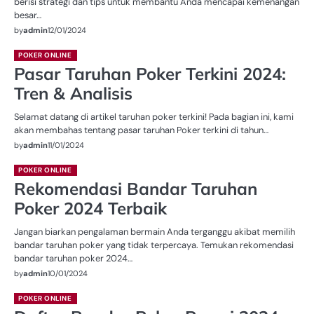
berisi strategi dan tips untuk membantu Anda mencapai kemenangan
besar…
by
admin
12/01/2024
POKER ONLINE
Pasar Taruhan Poker Terkini 2024:
Tren & Analisis
Selamat datang di artikel taruhan poker terkini! Pada bagian ini, kami
akan membahas tentang pasar taruhan Poker terkini di tahun…
by
admin
11/01/2024
POKER ONLINE
Rekomendasi Bandar Taruhan
Poker 2024 Terbaik
Jangan biarkan pengalaman bermain Anda terganggu akibat memilih
bandar taruhan poker yang tidak terpercaya. Temukan rekomendasi
bandar taruhan poker 2024…
by
admin
10/01/2024
POKER ONLINE