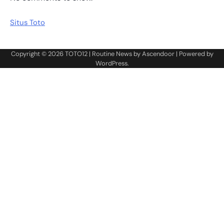
Situs Toto
Copyright © 2026
TOTO12
| Routine News by
Ascendoor
| Powered by
WordPress
.