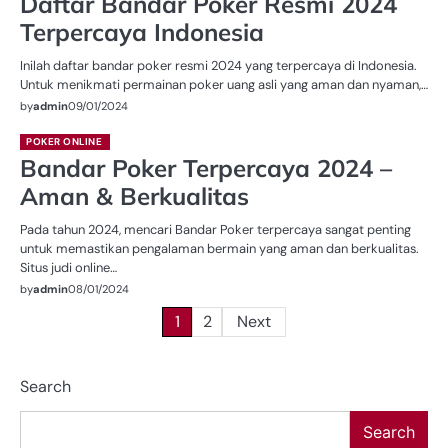
Daftar Bandar Poker Resmi 2024
Terpercaya Indonesia
Inilah daftar bandar poker resmi 2024 yang terpercaya di Indonesia.
Untuk menikmati permainan poker uang asli yang aman dan nyaman,…
by
admin
09/01/2024
POKER ONLINE
Bandar Poker Terpercaya 2024 –
Aman & Berkualitas
Pada tahun 2024, mencari Bandar Poker terpercaya sangat penting
untuk memastikan pengalaman bermain yang aman dan berkualitas.
Situs judi online…
by
admin
08/01/2024
Posts
1
2
Next
pagination
Search
Search