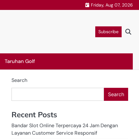
Friday, Aug 07, 2026
Subscribe
Taruhan Golf
Search
Search
Recent Posts
Bandar Slot Online Terpercaya 24 Jam Dengan
Layanan Customer Service Responsif