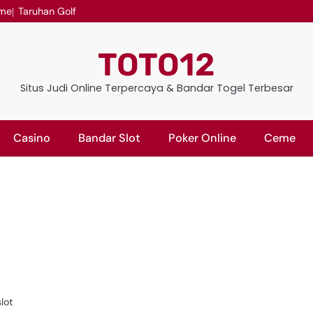
me
Taruhan Golf
TOTO12
Situs Judi Online Terpercaya & Bandar Togel Terbesar
Casino
Bandar Slot
Poker Online
Ceme
lot