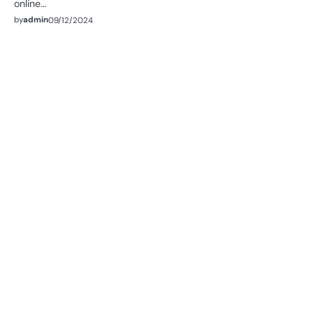
online…
by
admin
09/12/2024