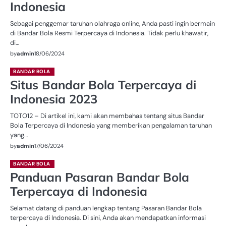
Indonesia
Sebagai penggemar taruhan olahraga online, Anda pasti ingin bermain
di Bandar Bola Resmi Terpercaya di Indonesia. Tidak perlu khawatir,
di…
by
admin
18/06/2024
BANDAR BOLA
Situs Bandar Bola Terpercaya di
Indonesia 2023
TOTO12 – Di artikel ini, kami akan membahas tentang situs Bandar
Bola Terpercaya di Indonesia yang memberikan pengalaman taruhan
yang…
by
admin
17/06/2024
BANDAR BOLA
Panduan Pasaran Bandar Bola
Terpercaya di Indonesia
Selamat datang di panduan lengkap tentang Pasaran Bandar Bola
terpercaya di Indonesia. Di sini, Anda akan mendapatkan informasi