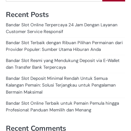
Recent Posts
Bandar Slot Online Terpercaya 24 Jam Dengan Layanan
Customer Service Responsif
Bandar Slot Terbaik dengan Ribuan Pilihan Permainan dari
Provider Populer: Sumber Utama Hiburan Anda
Bandar Slot Resmi yang Mendukung Deposit via E-Wallet
dan Transfer Bank Terpercaya
Bandar Slot Deposit Minimal Rendah Untuk Semua
Kalangan Pemain: Solusi Terjangkau untuk Pengalaman
Bermain Maksimal
Bandar Slot Online Terbaik untuk Pemain Pemula hingga
Profesional: Panduan Memilih dan Menang
Recent Comments