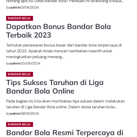
tentang apa itu Odds Bandar Bola? Panduan ini dirancang khusus…
by
admin
21/06/2024
BANDAR BOLA
Dapatkan Bonus Bandar Bola
Terbaik 2023
Temukan penawaran bonus besar dari bandar bola terpercaya di
tahun 2023. Apakah Anda mencari tambahan insentif untuk
meningkatkan peluang menang…
by
admin
20/06/2024
BANDAR BOLA
Tips Sukses Taruhan di Liga
Bandar Bola Online
Pada bagian ini, kita akan membahas tips sukses dalam melakukan
taruhan di Liga Bandar Bola online. Dalam dunia taruhan bola…
by
admin
19/06/2024
BANDAR BOLA
Bandar Bola Resmi Terpercaya di