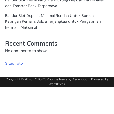
dan Transfer Bank Terpercaya
Bandar Slot Deposit Minimal Rendah Untuk Semua
Kalangan Pemain: Solusi Terjangkau untuk Pengalaman
Bermain Maksimal
Recent Comments
No comments to show.
Situs Toto
Copyright © 2026
TOTO12
| Routine News by
Ascendoor
| Powered by
WordPress
.