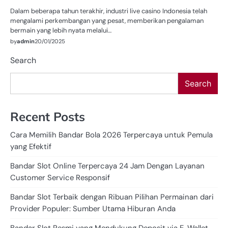
Dalam beberapa tahun terakhir, industri live casino Indonesia telah
mengalami perkembangan yang pesat, memberikan pengalaman
bermain yang lebih nyata melalui…
by
admin
20/01/2025
Search
Search
Recent Posts
Cara Memilih Bandar Bola 2026 Terpercaya untuk Pemula
yang Efektif
Bandar Slot Online Terpercaya 24 Jam Dengan Layanan
Customer Service Responsif
Bandar Slot Terbaik dengan Ribuan Pilihan Permainan dari
Provider Populer: Sumber Utama Hiburan Anda
Bandar Slot Resmi yang Mendukung Deposit via E-Wallet